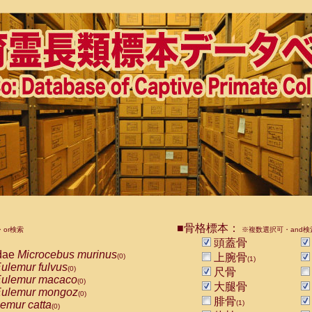
■骨格標本：
or検索
※複数選択可・and検
頭蓋骨
dae
Microcebus murinus
上腕骨
(0)
(1)
ulemur fulvus
(0)
尺骨
ulemur macaco
(0)
大腿骨
ulemur mongoz
(0)
腓骨
emur catta
(1)
(0)