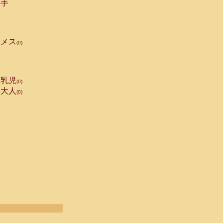
手
メス
(0)
乳児
(0)
大人
(0)