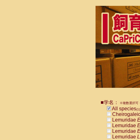
■学名：
※複数選択可・
All species
(1)
Cheirogalei
Lemuridae
E
Lemuridae
E
Lemuridae
E
Lemuridae
L