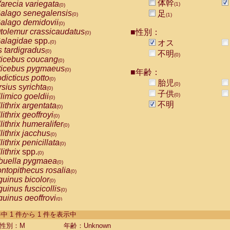
体幹
arecia variegata
(1)
(0)
alago senegalensis
足
(0)
(1)
alago demidovii
(0)
tolemur crassicaudatus
■性別：
(0)
alagidae
spp.
オス
(0)
s tardigradus
(0)
不明
(0)
ticebus coucang
(0)
ticebus pygmaeus
(0)
■年齢：
dicticus potto
(0)
胎児
(0)
rsius syrichta
(0)
子供
limico goeldii
(0)
(0)
不明
lithrix argentata
(0)
lithrix geoffroyi
(0)
lithrix humeralifer
(0)
lithrix jacchus
(0)
lithrix penicillata
(0)
lithrix
spp.
(0)
buella pygmaea
(0)
ntopithecus rosalia
(0)
uinus bicolor
(0)
uinus fuscicollis
(0)
uinus geoffroyi
(0)
uinus imperator
(0)
-1 件中 1 件から 1 件を表示中
uinus labiatus
(0)
guinus leucopus
性別：M
年齢：Unknown
(0)