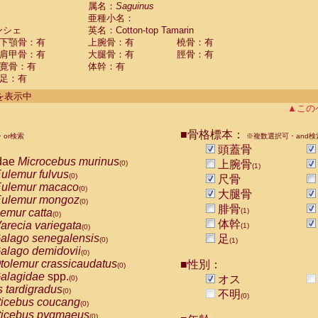
guinus midas
属名：
Saguinus
(0)
亜種小名：
guinus mystax
(0)
ンシェ
英名：Cotton-top Tamarin
uinus nigricollis
(0)
下顎骨：有
上腕骨：有
橈骨：有
guinus oedipus
(1)
肩甲骨：有
大腿骨：有
脛骨：有
uinus weddelli
(0)
寛骨：有
体幹：有
guinus
spp.
(0)
足：有
us trivirgatus
(0)
us albifrons
件を表示中
(0)
us apella
▲この
(0)
bus capucinus
(0)
us nigrivittatus
■骨格標本：
or検索
(0)
※複数選択可・and検
bus
spp.
頭蓋骨
(0)
miri boliviensis
dae
Microcebus murinus
(0)
上腕骨
(0)
(1)
miri sciureus
ulemur fulvus
(0)
(0)
尺骨
uatta caraya
ulemur macaco
(0)
(0)
大腿骨
uatta fusca
ulemur mongoz
(0)
(0)
腓骨
uatta seniculus
emur catta
(1)
(0)
(0)
uatta
spp.
体幹
arecia variegata
(0)
(1)
(0)
les belzebuth
alago senegalensis
足
(0)
(0)
(1)
les geoffroyi
alago demidovii
(0)
(0)
les paniscus
tolemur crassicaudatus
■性別：
(0)
(0)
les
spp.
alagidae
spp.
(0)
オス
(0)
othrix lagothricha
s tardigradus
(0)
(0)
不明
(0)
othrix lagothricha cana
ticebus coucang
(0)
(0)
Cacajao calvus rubicundus
ticebus pygmaeus
(0)
(0)