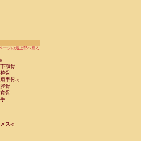
ページの最上部へ戻る
索
下顎骨
橈骨
肩甲骨
(1)
脛骨
寛骨
手
メス
(0)