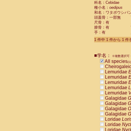
科名：Cebidae
Cebidae
Sa
種小名：
oedipus
Cebidae
Sa
和名：ワタボウシパ
Cebidae
Sag
頭蓋骨：一部無
Cebidae
Sa
尺骨：有
Cebidae
Sag
腓骨：有
Cebidae
Sa
手：有
Cebidae
Aot
Cebidae
Ceb
1 件中 1 件から 1 
Cebidae
Ceb
Cebidae
Ce
■学名：
Cebidae
Ceb
※複数選択可・
Cebidae
Ce
All species
(1)
Cebidae
Sai
Cheirogalei
Cebidae
Sai
Lemuridae
E
Atelidae
Alo
Lemuridae
E
Atelidae
Alo
Lemuridae
E
Atelidae
Alo
Lemuridae
L
Atelidae
Alo
Lemuridae
V
Atelidae
Ate
Galagidae
G
Atelidae
Ate
Galagidae
G
Atelidae
Ate
Galagidae
O
Atelidae
Ate
Galagidae
G
Atelidae
Lag
Loridae
Lori
Atelidae
Lag
Loridae
Nyc
Pitheciidae
Loridae
Nyc