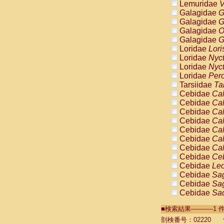
Lemuridae
V
Galagidae
G
Galagidae
G
Galagidae
O
Galagidae
G
Loridae
Lori
Loridae
Nyc
Loridae
Nyc
Loridae
Pero
Tarsiidae
Ta
Cebidae
Cal
Cebidae
Cal
Cebidae
Cal
Cebidae
Cal
Cebidae
Cal
Cebidae
Cal
Cebidae
Cal
Cebidae
Ce
Cebidae
Leo
Cebidae
Sag
Cebidae
Sag
Cebidae
Sag
Cebidae
Sag
■検索結果----------
Cebidae
Sag
Cebidae
Sa
剖検番号：02220