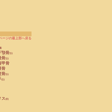
ページの最上部へ戻る
索
下顎骨
(1)
橈骨
(1)
肩甲骨
脛骨
寛骨
(1)
手
(1)
メス
(0)