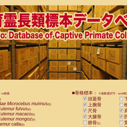
■骨格標本：
or検索
※複数選択可・and検
頭蓋骨
)
dae
Microcebus murinus
上腕骨
(0)
ulemur fulvus
(0)
尺骨
ulemur macaco
(0)
大腿骨
ulemur mongoz
(0)
腓骨
emur catta
(1)
(0)