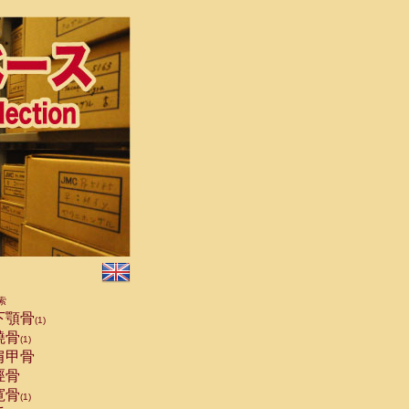
索
下顎骨
(1)
橈骨
(1)
肩甲骨
脛骨
寛骨
(1)