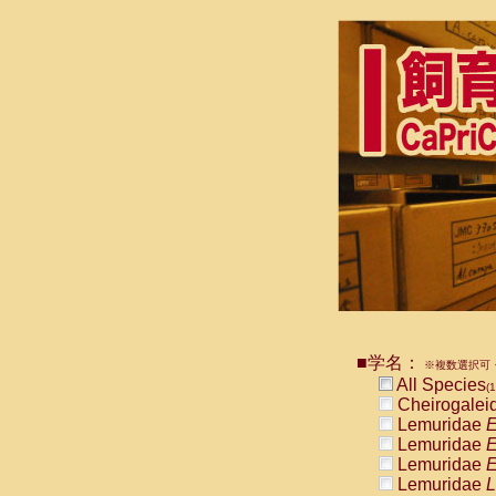
■学名：
※複数選択可・
All Species
(1
Cheirogalei
Lemuridae
E
Lemuridae
E
Lemuridae
E
Lemuridae
L