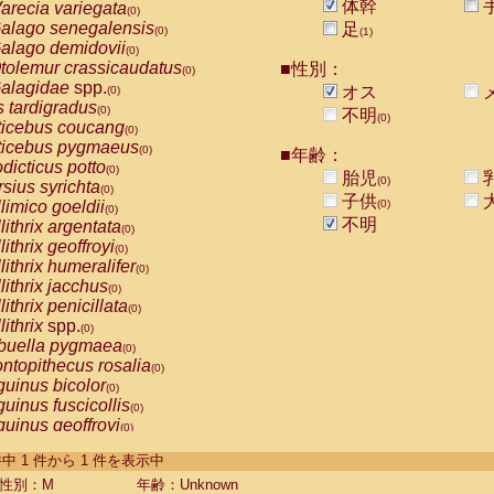
体幹
arecia variegata
(0)
alago senegalensis
足
(0)
(1)
alago demidovii
(0)
tolemur crassicaudatus
■性別：
(0)
alagidae
spp.
オス
(0)
s tardigradus
(0)
不明
(0)
ticebus coucang
(0)
ticebus pygmaeus
(0)
■年齢：
dicticus potto
(0)
胎児
(0)
rsius syrichta
(0)
子供
limico goeldii
(0)
(0)
不明
lithrix argentata
(0)
lithrix geoffroyi
(0)
lithrix humeralifer
(0)
lithrix jacchus
(0)
lithrix penicillata
(0)
lithrix
spp.
(0)
buella pygmaea
(0)
ntopithecus rosalia
(0)
uinus bicolor
(0)
uinus fuscicollis
(0)
uinus geoffroyi
(0)
uinus imperator
(0)
-1 件中 1 件から 1 件を表示中
uinus labiatus
(0)
guinus leucopus
性別：M
年齢：Unknown
(0)