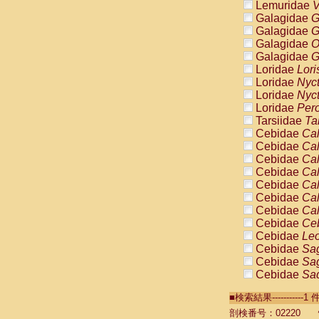
Lemuridae
V
Galagidae
G
Galagidae
G
Galagidae
O
Galagidae
G
Loridae
Lori
Loridae
Nyc
Loridae
Nyc
Loridae
Pero
Tarsiidae
Ta
Cebidae
Cal
Cebidae
Cal
Cebidae
Cal
Cebidae
Cal
Cebidae
Cal
Cebidae
Cal
Cebidae
Cal
Cebidae
Ce
Cebidae
Leo
Cebidae
Sag
Cebidae
Sag
Cebidae
Sag
Cebidae
Sag
■検索結果----------
Cebidae
Sag
Cebidae
Sa
剖検番号：02220