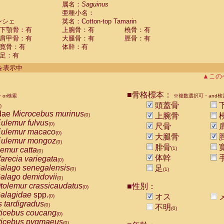
guinus midas
属名：
Saguinus
(0)
亜種小名：
guinus mystax
(0)
ンシェ
英名：Cotton-top Tamarin
uinus nigricollis
(0)
下顎骨：有
上腕骨：有
橈骨：有
guinus oedipus
(1)
肩甲骨：有
大腿骨：有
脛骨：有
uinus weddelli
(0)
寛骨：有
体幹：有
guinus
spp.
(0)
足：有
us trivirgatus
(0)
us albifrons
件を表示中
(0)
us apella
▲この
(0)
bus capucinus
(0)
us nigrivittatus
■骨格標本：
or検索
(0)
※複数選択可・and検
bus
spp.
頭蓋骨
(0)
)
miri boliviensis
dae
Microcebus murinus
(0)
上腕骨
(0)
miri sciureus
ulemur fulvus
(0)
(0)
尺骨
uatta caraya
ulemur macaco
(0)
(0)
大腿骨
uatta fusca
ulemur mongoz
(0)
(0)
腓骨
uatta seniculus
emur catta
(1)
(0)
(0)
uatta
spp.
体幹
arecia variegata
(0)
(0)
les belzebuth
alago senegalensis
足
(0)
(0)
(1)
les geoffroyi
alago demidovii
(0)
(0)
les paniscus
tolemur crassicaudatus
■性別：
(0)
(0)
les
spp.
alagidae
spp.
(0)
オス
(0)
othrix lagothricha
s tardigradus
(0)
(0)
不明
(0)
othrix lagothricha cana
ticebus coucang
(0)
(0)
Cacajao calvus rubicundus
ticebus pygmaeus
(0)
(0)