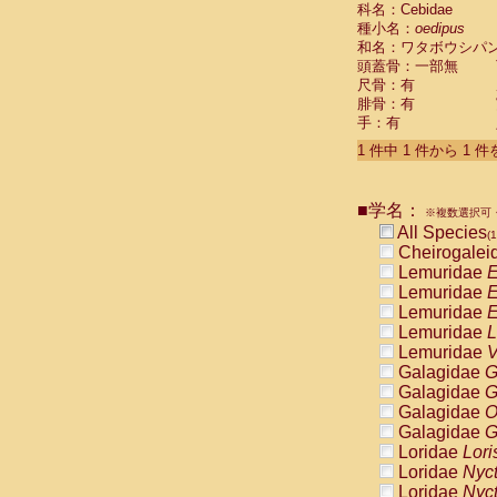
科名：Cebidae
Cebidae
Sa
種小名：
oedipus
Cebidae
Sa
和名：ワタボウシパ
Cebidae
Sag
頭蓋骨：一部無
Cebidae
Sa
尺骨：有
Cebidae
Sag
腓骨：有
Cebidae
Sa
手：有
Cebidae
Aot
Cebidae
Ceb
1 件中 1 件から 1 
Cebidae
Ceb
Cebidae
Ce
■学名：
Cebidae
Ceb
※複数選択可・
Cebidae
Ce
All Species
(1
Cebidae
Sai
Cheirogalei
Cebidae
Sai
Lemuridae
E
Atelidae
Alo
Lemuridae
E
Atelidae
Alo
Lemuridae
E
Atelidae
Alo
Lemuridae
L
Atelidae
Alo
Lemuridae
V
Atelidae
Ate
Galagidae
G
Atelidae
Ate
Galagidae
G
Atelidae
Ate
Galagidae
O
Atelidae
Ate
Galagidae
G
Atelidae
Lag
Loridae
Lori
Atelidae
Lag
Loridae
Nyc
Pitheciidae
Loridae
Nyc