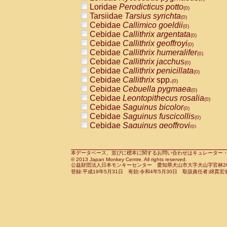
Pitheciidae
Callicebus cupreus
Loridae
Perodicticus potto
(0)
(0)
Pitheciidae
Callicebus donacophilus
Tarsiidae
Tarsius syrichta
(0
(0)
Pitheciidae
Callicebus moloch
Cebidae
Callimico goeldii
(0)
(0)
Pitheciidae
Callicebus torquatus
Cebidae
Callithrix argentata
(0)
(0)
Pitheciidae
Callicebus
spp.
Cebidae
Callithrix geoffroyi
(0)
(0)
Pitheciidae
Chiropotes satanas
Cebidae
Callithrix humeralifer
(0)
(0)
Pitheciidae
Pithecia monachus
Cebidae
Callithrix jacchus
(0)
(0)
Pitheciidae
Pithecia pithecia
Cebidae
Callithrix penicillata
(0)
(0)
Cercopithecidae
Cercocebus agilis
Cebidae
Callithrix
spp.
(0)
(0)
Cercopithecidae
Cercocebus galeritus
Cebidae
Cebuella pygmaea
(0)
Cercopithecidae
Cercocebus torquatu
Cebidae
Leontopithecus rosalia
(0)
Cercopithecidae
Cercocebus torquatus
Cebidae
Saguinus bicolor
(0)
Cercopithecidae
Cercocebus torquatu
Cebidae
Saguinus fuscicollis
(0)
Cercopithecidae
Cercocebus
hybrid
Cebidae
Saguinus geoffroyi
(0)
(0)
Cercopithecidae
Cercocebus
spp.
Cebidae
Saguinus imperator
(0)
(0)
Cercopithecidae
Lophocebus albigen
Cebidae
Saguinus labiatus
(0)
Cercopithecidae
Papio anubis
Cebidae
Saguinus leucopus
本データベース、並びに標本に関するお問い合わせはキュレーター・新宅勇太までお願い
(0)
(0)
© 2013 Japan Monkey Centre. All rights reserved.
Cercopithecidae
Papio cynocephalus
Cebidae
Saguinus midas
(
(0)
公益財団法人日本モンキーセンター 愛知県犬山市大字犬山字官林26番
Cercopithecidae
Papio hamadryas
Cebidae
Saguinus mystax
(0)
登録:平成19年5月31日 有効:令和4年5月30日 取扱責任者:綿貫宏
(0)
Cercopithecidae
Papio papio
Cebidae
Saguinus nigricollis
(0)
(0)
Cercopithecidae
Papio
spp.
Cebidae
Saguinus oedipus
(0)
(1)
Cercopithecidae
Mandrillus leucopha
Cebidae
Saguinus weddelli
(0)
Cercopithecidae
Mandrillus sphinx
Cebidae
Saguinus
spp.
(0)
(0)
Cercopithecidae
Theropithecus gelad
Cebidae
Aotus trivirgatus
(0)
Cercopithecidae
Macaca arctoides
Cebidae
Cebus albifrons
(0)
(0)