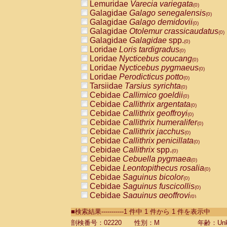
Lemuridae
Varecia variegata
(0)
Galagidae
Galago senegalensis
(0)
Galagidae
Galago demidovii
(0)
Galagidae
Otolemur crassicaudatus
(0)
Galagidae
Galagidae
spp.
(0)
Loridae
Loris tardigradus
(0)
Loridae
Nycticebus coucang
(0)
Loridae
Nycticebus pygmaeus
(0)
Loridae
Perodicticus potto
(0)
Tarsiidae
Tarsius syrichta
(0)
Cebidae
Callimico goeldii
(0)
Cebidae
Callithrix argentata
(0)
Cebidae
Callithrix geoffroyi
(0)
Cebidae
Callithrix humeralifer
(0)
Cebidae
Callithrix jacchus
(0)
Cebidae
Callithrix penicillata
(0)
Cebidae
Callithrix
spp.
(0)
Cebidae
Cebuella pygmaea
(0)
Cebidae
Leontopithecus rosalia
(0)
Cebidae
Saguinus bicolor
(0)
Cebidae
Saguinus fuscicollis
(0)
Cebidae
Saguinus geoffroyi
(0)
Cebidae
Saguinus imperator
(0)
■検索結果-----------1 件中 1 件から 1 件を表示中
Cebidae
Saguinus labiatus
(0)
Cebidae
Saguinus leucopus
剖検番号：02220
性別：M
年齢：Unk
(0)