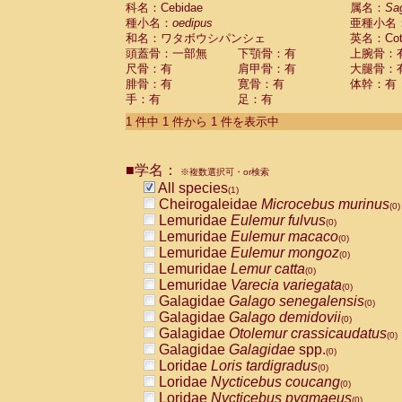
科名：Cebidae
Cebidae
Saguinus midas
属名：
Sa
(0)
種小名：
oedipus
亜種小名
Cebidae
Saguinus mystax
(0)
和名：ワタボウシパンシェ
英名：Cotto
Cebidae
Saguinus nigricollis
(0)
頭蓋骨：一部無
下顎骨：有
上腕骨：
Cebidae
Saguinus oedipus
(1)
尺骨：有
肩甲骨：有
大腿骨：
Cebidae
Saguinus weddelli
(0)
腓骨：有
寛骨：有
体幹：有
Cebidae
Saguinus
spp.
(0)
手：有
足：有
Cebidae
Aotus trivirgatus
(0)
Cebidae
Cebus albifrons
1 件中 1 件から 1 件を表示中
(0)
Cebidae
Cebus apella
(0)
Cebidae
Cebus capucinus
(0)
■学名：
Cebidae
Cebus nigrivittatus
※複数選択可・or検索
(0)
Cebidae
Cebus
spp.
All species
(0)
(1)
Cebidae
Saimiri boliviensis
Cheirogaleidae
Microcebus murinus
(0)
(0)
Cebidae
Saimiri sciureus
Lemuridae
Eulemur fulvus
(0)
(0)
Atelidae
Alouatta caraya
Lemuridae
Eulemur macaco
(0)
(0)
Atelidae
Alouatta fusca
Lemuridae
Eulemur mongoz
(0)
(0)
Atelidae
Alouatta seniculus
Lemuridae
Lemur catta
(0)
(0)
Atelidae
Alouatta
spp.
Lemuridae
Varecia variegata
(0)
(0)
Atelidae
Ateles belzebuth
Galagidae
Galago senegalensis
(0)
(0)
Atelidae
Ateles geoffroyi
Galagidae
Galago demidovii
(0)
(0)
Atelidae
Ateles paniscus
Galagidae
Otolemur crassicaudatus
(0)
(0)
Atelidae
Ateles
spp.
Galagidae
Galagidae
spp.
(0)
(0)
Atelidae
Lagothrix lagothricha
Loridae
Loris tardigradus
(0)
(0)
Atelidae
Lagothrix lagothricha cana
Loridae
Nycticebus coucang
(0)
(0)
Pitheciidae
Cacajao calvus rubicundu
Loridae
Nycticebus pygmaeus
(0)