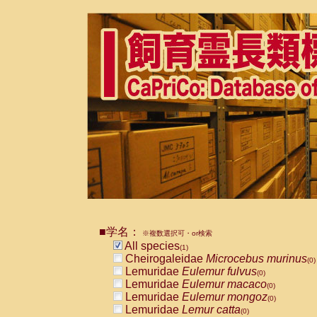
■学名：
※複数選択可・or検索
All species
(1)
Cheirogaleidae
Microcebus murinus
(0)
Lemuridae
Eulemur fulvus
(0)
Lemuridae
Eulemur macaco
(0)
Lemuridae
Eulemur mongoz
(0)
Lemuridae
Lemur catta
(0)