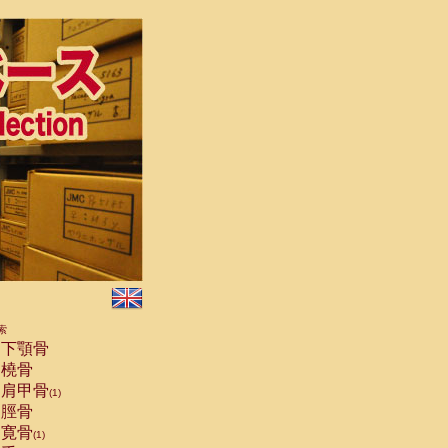
索
下顎骨
橈骨
肩甲骨
(1)
脛骨
寛骨
(1)