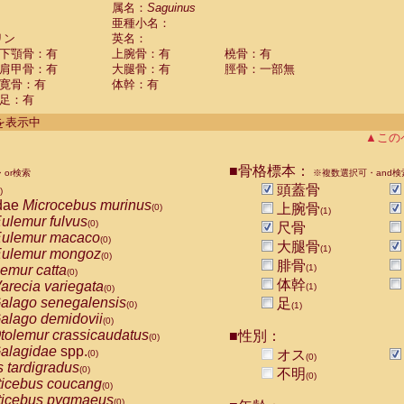
guinus midas
属名：
Saguinus
(0)
亜種小名：
guinus mystax
(0)
リン
英名：
uinus nigricollis
(1)
下顎骨：有
上腕骨：有
橈骨：有
guinus oedipus
(0)
肩甲骨：有
大腿骨：有
脛骨：一部無
uinus weddelli
(0)
寛骨：有
体幹：有
guinus
spp.
(0)
足：有
us trivirgatus
(0)
us albifrons
件を表示中
(0)
us apella
▲この
(0)
bus capucinus
(0)
us nigrivittatus
■骨格標本：
or検索
(0)
※複数選択可・and検
bus
spp.
頭蓋骨
(0)
)
miri boliviensis
dae
Microcebus murinus
(0)
上腕骨
(0)
(1)
miri sciureus
ulemur fulvus
(0)
(0)
尺骨
uatta caraya
ulemur macaco
(0)
(0)
大腿骨
(1)
uatta fusca
ulemur mongoz
(0)
(0)
腓骨
uatta seniculus
emur catta
(1)
(0)
(0)
uatta
spp.
体幹
arecia variegata
(0)
(1)
(0)
les belzebuth
alago senegalensis
足
(0)
(0)
(1)
les geoffroyi
alago demidovii
(0)
(0)
les paniscus
tolemur crassicaudatus
■性別：
(0)
(0)
les
spp.
alagidae
spp.
(0)
オス
(0)
(0)
othrix lagothricha
s tardigradus
(0)
(0)
不明
(0)
othrix lagothricha cana
ticebus coucang
(0)
(0)
Cacajao calvus rubicundus
ticebus pygmaeus
(0)
(0)