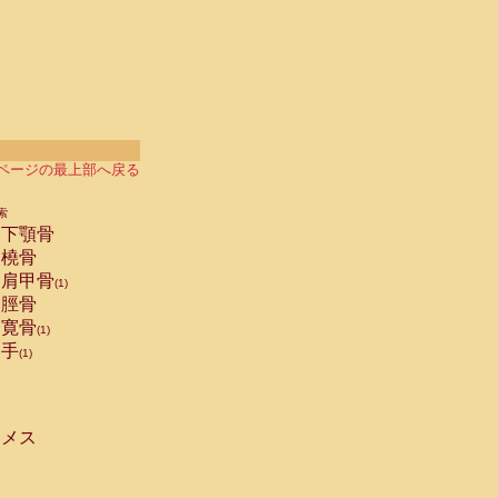
ページの最上部へ戻る
索
下顎骨
橈骨
肩甲骨
(1)
脛骨
寛骨
(1)
手
(1)
メス