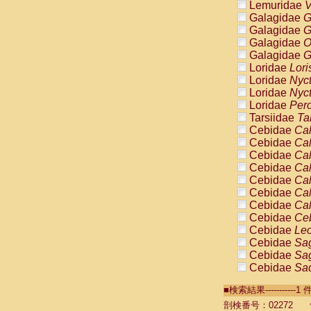
Lemuridae
V
Galagidae
G
Galagidae
G
Galagidae
O
Galagidae
G
Loridae
Lori
Loridae
Nyc
Loridae
Nyc
Loridae
Pero
Tarsiidae
Ta
Cebidae
Cal
Cebidae
Cal
Cebidae
Cal
Cebidae
Cal
Cebidae
Cal
Cebidae
Cal
Cebidae
Cal
Cebidae
Ce
Cebidae
Leo
Cebidae
Sag
Cebidae
Sag
Cebidae
Sag
Cebidae
Sag
■検索結果----------
Cebidae
Sag
Cebidae
Sa
剖検番号：02272