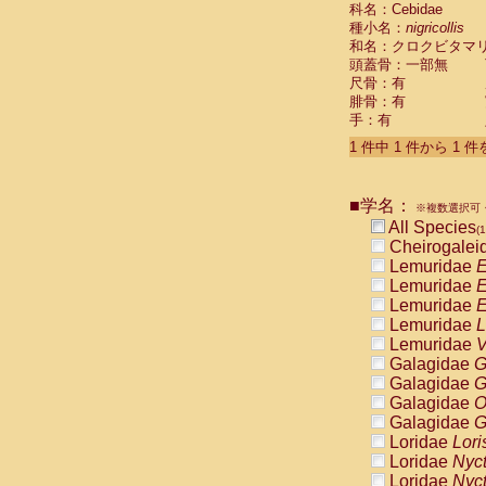
科名：Cebidae
Cebidae
Sa
種小名：
nigricollis
Cebidae
Sa
和名：クロクビタマ
Cebidae
Sag
頭蓋骨：一部無
Cebidae
Sa
尺骨：有
Cebidae
Sag
腓骨：有
Cebidae
Sa
手：有
Cebidae
Aot
Cebidae
Ceb
1 件中 1 件から 1 
Cebidae
Ceb
Cebidae
Ce
■学名：
Cebidae
Ceb
※複数選択可・
Cebidae
Ce
All Species
(1
Cebidae
Sai
Cheirogalei
Cebidae
Sai
Lemuridae
E
Atelidae
Alo
Lemuridae
E
Atelidae
Alo
Lemuridae
E
Atelidae
Alo
Lemuridae
L
Atelidae
Alo
Lemuridae
V
Atelidae
Ate
Galagidae
G
Atelidae
Ate
Galagidae
G
Atelidae
Ate
Galagidae
O
Atelidae
Ate
Galagidae
G
Atelidae
Lag
Loridae
Lori
Atelidae
Lag
Loridae
Nyc
Pitheciidae
Loridae
Nyc