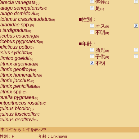
体幹
arecia variegata
(1)
(0)
alago senegalensis
足
(0)
(1)
alago demidovii
(0)
tolemur crassicaudatus
■性別：
(0)
alagidae
spp.
オス
(0)
(0)
s tardigradus
(0)
不明
(0)
ticebus coucang
(0)
ticebus pygmaeus
(0)
■年齢：
dicticus potto
(0)
胎児
(0)
rsius syrichta
(0)
子供
limico goeldii
(0)
(0)
不明
lithrix argentata
(0)
lithrix geoffroyi
(0)
lithrix humeralifer
(0)
lithrix jacchus
(0)
lithrix penicillata
(0)
lithrix
spp.
(0)
buella pygmaea
(0)
ntopithecus rosalia
(0)
uinus bicolor
(0)
uinus fuscicollis
(0)
uinus geoffroyi
(0)
uinus imperator
(0)
-1 件中 1 件から 1 件を表示中
uinus labiatus
(0)
guinus leucopus
性別：F
年齢：Unknown
(0)