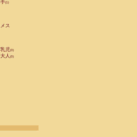
手
(1)
メス
乳児
(0)
大人
(0)