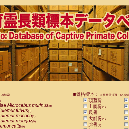
■骨格標本：
or検索
※複数選択可・and検
頭蓋骨
)
dae
Microcebus murinus
上腕骨
(0)
(1)
ulemur fulvus
(0)
尺骨
ulemur macaco
(0)
大腿骨
(1)
ulemur mongoz
(0)
腓骨
emur catta
(1)
(0)