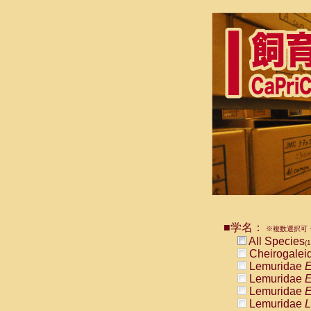
■学名：
※複数選択可・
All Species
(1
Cheirogalei
Lemuridae
E
Lemuridae
E
Lemuridae
E
Lemuridae
L