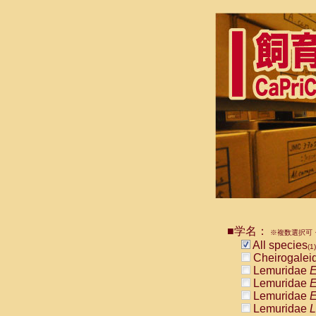
■学名：
※複数選択可・
All species
(1)
Cheirogalei
Lemuridae
E
Lemuridae
E
Lemuridae
E
Lemuridae
L