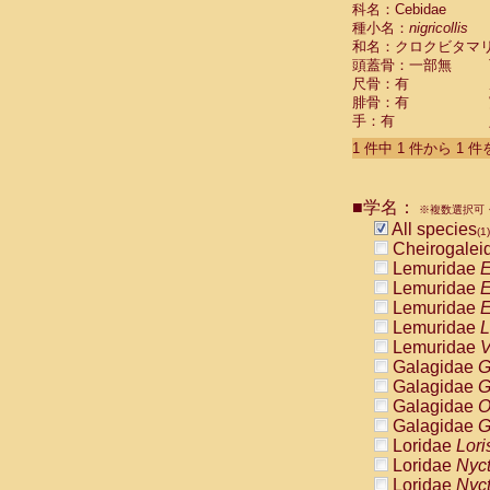
科名：Cebidae
Cebidae
Sa
種小名：
nigricollis
Cebidae
Sa
和名：クロクビタマ
Cebidae
Sag
頭蓋骨：一部無
Cebidae
Sa
尺骨：有
Cebidae
Sag
腓骨：有
Cebidae
Sa
手：有
Cebidae
Aot
Cebidae
Ceb
1 件中 1 件から 1 
Cebidae
Ceb
Cebidae
Ce
■学名：
Cebidae
Ceb
※複数選択可・
Cebidae
Ce
All species
(1)
Cebidae
Sai
Cheirogalei
Cebidae
Sai
Lemuridae
E
Atelidae
Alo
Lemuridae
E
Atelidae
Alo
Lemuridae
E
Atelidae
Alo
Lemuridae
L
Atelidae
Alo
Lemuridae
V
Atelidae
Ate
Galagidae
G
Atelidae
Ate
Galagidae
G
Atelidae
Ate
Galagidae
O
Atelidae
Ate
Galagidae
G
Atelidae
Lag
Loridae
Lori
Atelidae
Lag
Loridae
Nyc
Pitheciidae
Loridae
Nyc