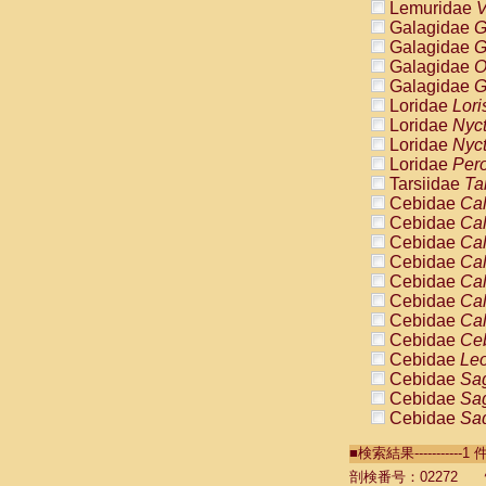
Lemuridae
V
Galagidae
G
Galagidae
G
Galagidae
O
Galagidae
G
Loridae
Lori
Loridae
Nyc
Loridae
Nyc
Loridae
Pero
Tarsiidae
Ta
Cebidae
Cal
Cebidae
Cal
Cebidae
Cal
Cebidae
Cal
Cebidae
Cal
Cebidae
Cal
Cebidae
Cal
Cebidae
Ce
Cebidae
Leo
Cebidae
Sag
Cebidae
Sag
Cebidae
Sag
Cebidae
Sag
■検索結果----------
Cebidae
Sag
Cebidae
Sa
剖検番号：02272