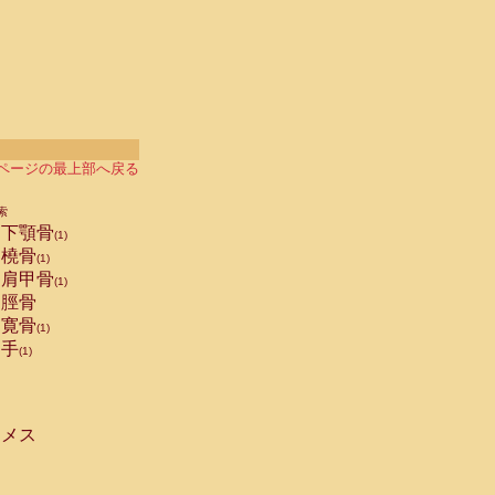
ページの最上部へ戻る
索
下顎骨
(1)
橈骨
(1)
肩甲骨
(1)
脛骨
寛骨
(1)
手
(1)
メス