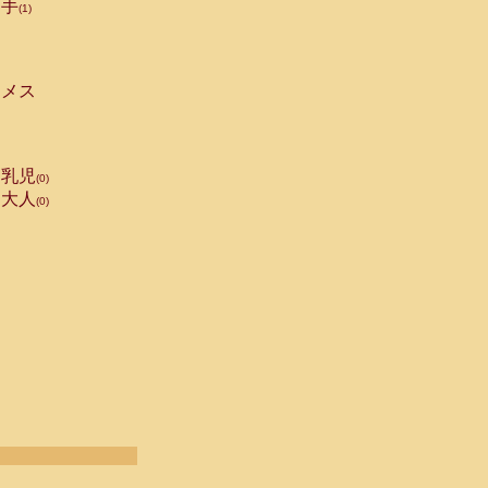
手
(1)
メス
乳児
(0)
大人
(0)