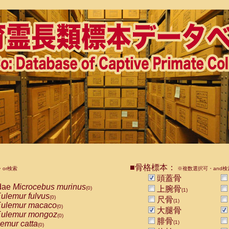
■骨格標本：
or検索
※複数選択可・and検
頭蓋骨
dae
Microcebus murinus
上腕骨
(0)
(1)
ulemur fulvus
(0)
尺骨
(1)
ulemur macaco
(0)
大腿骨
ulemur mongoz
(0)
腓骨
emur catta
(1)
(0)