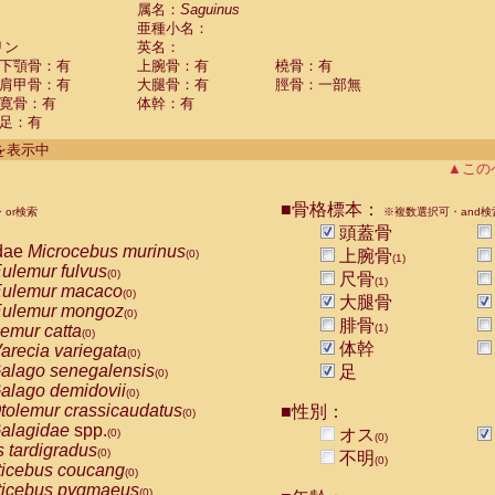
guinus midas
属名：
Saguinus
(0)
亜種小名：
guinus mystax
(0)
リン
英名：
uinus nigricollis
(1)
下顎骨：有
上腕骨：有
橈骨：有
guinus oedipus
(0)
肩甲骨：有
大腿骨：有
脛骨：一部無
uinus weddelli
(0)
寛骨：有
体幹：有
guinus
spp.
(0)
足：有
us trivirgatus
(0)
us albifrons
件を表示中
(0)
us apella
▲この
(0)
bus capucinus
(0)
us nigrivittatus
■骨格標本：
or検索
(0)
※複数選択可・and検
bus
spp.
頭蓋骨
(0)
miri boliviensis
dae
Microcebus murinus
(0)
上腕骨
(0)
(1)
miri sciureus
ulemur fulvus
(0)
(0)
尺骨
(1)
uatta caraya
ulemur macaco
(0)
(0)
大腿骨
uatta fusca
ulemur mongoz
(0)
(0)
腓骨
uatta seniculus
emur catta
(1)
(0)
(0)
uatta
spp.
体幹
arecia variegata
(0)
(0)
les belzebuth
alago senegalensis
足
(0)
(0)
les geoffroyi
alago demidovii
(0)
(0)
les paniscus
tolemur crassicaudatus
■性別：
(0)
(0)
les
spp.
alagidae
spp.
(0)
オス
(0)
(0)
othrix lagothricha
s tardigradus
(0)
(0)
不明
(0)
othrix lagothricha cana
ticebus coucang
(0)
(0)
Cacajao calvus rubicundus
ticebus pygmaeus
(0)
(0)