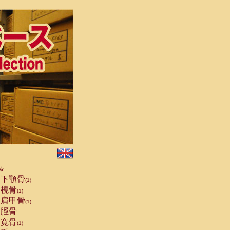
索
下顎骨
(1)
橈骨
(1)
肩甲骨
(1)
脛骨
寛骨
(1)