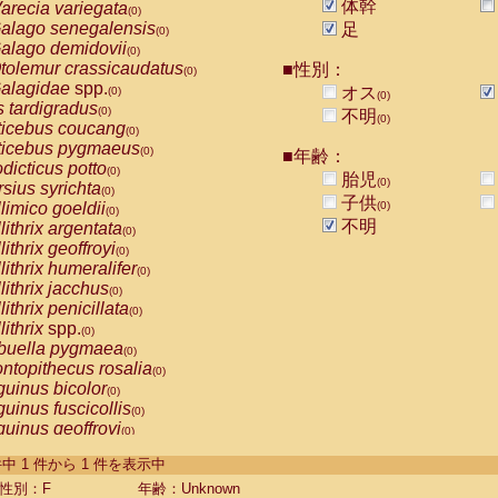
体幹
arecia variegata
(0)
alago senegalensis
足
(0)
alago demidovii
(0)
tolemur crassicaudatus
■性別：
(0)
alagidae
spp.
オス
(0)
(0)
s tardigradus
(0)
不明
(0)
ticebus coucang
(0)
ticebus pygmaeus
(0)
■年齢：
dicticus potto
(0)
胎児
(0)
rsius syrichta
(0)
子供
limico goeldii
(0)
(0)
不明
lithrix argentata
(0)
lithrix geoffroyi
(0)
lithrix humeralifer
(0)
lithrix jacchus
(0)
lithrix penicillata
(0)
lithrix
spp.
(0)
buella pygmaea
(0)
ntopithecus rosalia
(0)
uinus bicolor
(0)
uinus fuscicollis
(0)
uinus geoffroyi
(0)
uinus imperator
(0)
-1 件中 1 件から 1 件を表示中
uinus labiatus
(0)
guinus leucopus
性別：F
年齢：Unknown
(0)