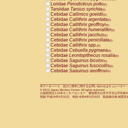
Pitheciidae
Callicebus cupreus
Loridae
Perodicticus potto
(0)
(0)
Pitheciidae
Callicebus donacophilus
Tarsiidae
Tarsius syrichta
(0
(0)
Pitheciidae
Callicebus moloch
Cebidae
Callimico goeldii
(0)
(0)
Pitheciidae
Callicebus torquatus
Cebidae
Callithrix argentata
(0)
(0)
Pitheciidae
Callicebus
spp.
Cebidae
Callithrix geoffroyi
(0)
(0)
Pitheciidae
Chiropotes satanas
Cebidae
Callithrix humeralifer
(0)
(0)
Pitheciidae
Pithecia monachus
Cebidae
Callithrix jacchus
(0)
(0)
Pitheciidae
Pithecia pithecia
Cebidae
Callithrix penicillata
(0)
(0)
Cercopithecidae
Cercocebus agilis
Cebidae
Callithrix
spp.
(0)
(0)
Cercopithecidae
Cercocebus galeritus
Cebidae
Cebuella pygmaea
(0)
Cercopithecidae
Cercocebus torquatu
Cebidae
Leontopithecus rosalia
(0)
Cercopithecidae
Cercocebus torquatus
Cebidae
Saguinus bicolor
(0)
Cercopithecidae
Cercocebus torquatu
Cebidae
Saguinus fuscicollis
(0)
Cercopithecidae
Cercocebus
hybrid
Cebidae
Saguinus geoffroyi
(0)
(0)
Cercopithecidae
Cercocebus
spp.
Cebidae
Saguinus imperator
(0)
(0)
Cercopithecidae
Lophocebus albigen
Cebidae
Saguinus labiatus
(0)
Cercopithecidae
Papio anubis
Cebidae
Saguinus leucopus
本データベース、並びに標本に関するお問い合わせはキュレーター・新宅勇太までお願い
(0)
(0)
© 2013 Japan Monkey Centre. All rights reserved.
Cercopithecidae
Papio cynocephalus
Cebidae
Saguinus midas
(
(0)
公益財団法人日本モンキーセンター 愛知県犬山市大字犬山字官林26番
Cercopithecidae
Papio hamadryas
Cebidae
Saguinus mystax
(0)
登録:平成19年5月31日 有効:令和4年5月30日 取扱責任者:綿貫宏
(0)
Cercopithecidae
Papio papio
Cebidae
Saguinus nigricollis
(0)
(1)
Cercopithecidae
Papio
spp.
Cebidae
Saguinus oedipus
(0)
(0)
Cercopithecidae
Mandrillus leucopha
Cebidae
Saguinus weddelli
(0)
Cercopithecidae
Mandrillus sphinx
Cebidae
Saguinus
spp.
(0)
(0)
Cercopithecidae
Theropithecus gelad
Cebidae
Aotus trivirgatus
(0)
Cercopithecidae
Macaca arctoides
Cebidae
Cebus albifrons
(0)
(0)