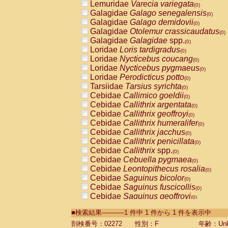
Lemuridae
Varecia variegata
(0)
Galagidae
Galago senegalensis
(0)
Galagidae
Galago demidovii
(0)
Galagidae
Otolemur crassicaudatus
(0)
Galagidae
Galagidae
spp.
(0)
Loridae
Loris tardigradus
(0)
Loridae
Nycticebus coucang
(0)
Loridae
Nycticebus pygmaeus
(0)
Loridae
Perodicticus potto
(0)
Tarsiidae
Tarsius syrichta
(0)
Cebidae
Callimico goeldii
(0)
Cebidae
Callithrix argentata
(0)
Cebidae
Callithrix geoffroyi
(0)
Cebidae
Callithrix humeralifer
(0)
Cebidae
Callithrix jacchus
(0)
Cebidae
Callithrix penicillata
(0)
Cebidae
Callithrix
spp.
(0)
Cebidae
Cebuella pygmaea
(0)
Cebidae
Leontopithecus rosalia
(0)
Cebidae
Saguinus bicolor
(0)
Cebidae
Saguinus fuscicollis
(0)
Cebidae
Saguinus geoffroyi
(0)
Cebidae
Saguinus imperator
(0)
■検索結果-----------1 件中 1 件から 1 件を表示中
Cebidae
Saguinus labiatus
(0)
Cebidae
Saguinus leucopus
剖検番号：02272
性別：F
年齢：Unk
(0)