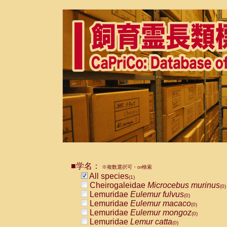
■学名：
※複数選択可・or検索
All species
(1)
Cheirogaleidae
Microcebus murinus
(0)
Lemuridae
Eulemur fulvus
(0)
Lemuridae
Eulemur macaco
(0)
Lemuridae
Eulemur mongoz
(0)
Lemuridae
Lemur catta
(0)