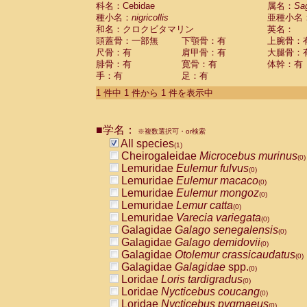
科名：Cebidae
Cebidae
Saguinus midas
属名：
Sa
(0)
種小名：
nigricollis
亜種小名
Cebidae
Saguinus mystax
(0)
和名：クロクビタマリン
英名：
Cebidae
Saguinus nigricollis
(1)
頭蓋骨：一部無
下顎骨：有
上腕骨：
Cebidae
Saguinus oedipus
(0)
尺骨：有
肩甲骨：有
大腿骨：
Cebidae
Saguinus weddelli
(0)
腓骨：有
寛骨：有
体幹：有
Cebidae
Saguinus
spp.
(0)
手：有
足：有
Cebidae
Aotus trivirgatus
(0)
Cebidae
Cebus albifrons
1 件中 1 件から 1 件を表示中
(0)
Cebidae
Cebus apella
(0)
Cebidae
Cebus capucinus
(0)
■学名：
Cebidae
Cebus nigrivittatus
※複数選択可・or検索
(0)
Cebidae
Cebus
spp.
All species
(0)
(1)
Cebidae
Saimiri boliviensis
Cheirogaleidae
Microcebus murinus
(0)
(0)
Cebidae
Saimiri sciureus
Lemuridae
Eulemur fulvus
(0)
(0)
Atelidae
Alouatta caraya
Lemuridae
Eulemur macaco
(0)
(0)
Atelidae
Alouatta fusca
Lemuridae
Eulemur mongoz
(0)
(0)
Atelidae
Alouatta seniculus
Lemuridae
Lemur catta
(0)
(0)
Atelidae
Alouatta
spp.
Lemuridae
Varecia variegata
(0)
(0)
Atelidae
Ateles belzebuth
Galagidae
Galago senegalensis
(0)
(0)
Atelidae
Ateles geoffroyi
Galagidae
Galago demidovii
(0)
(0)
Atelidae
Ateles paniscus
Galagidae
Otolemur crassicaudatus
(0)
(0)
Atelidae
Ateles
spp.
Galagidae
Galagidae
spp.
(0)
(0)
Atelidae
Lagothrix lagothricha
Loridae
Loris tardigradus
(0)
(0)
Atelidae
Lagothrix lagothricha cana
Loridae
Nycticebus coucang
(0)
(0)
Pitheciidae
Cacajao calvus rubicundu
Loridae
Nycticebus pygmaeus
(0)