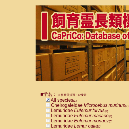
■学名：
※複数選択可・or検索
All species
(1)
Cheirogaleidae
Microcebus murinus
(0)
Lemuridae
Eulemur fulvus
(0)
Lemuridae
Eulemur macaco
(0)
Lemuridae
Eulemur mongoz
(0)
Lemuridae
Lemur catta
(0)