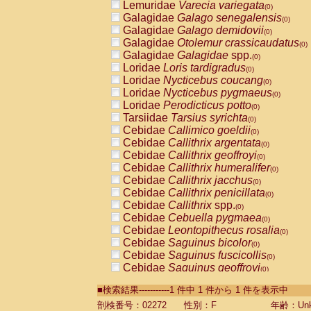
Lemuridae
Varecia variegata
(0)
Galagidae
Galago senegalensis
(0)
Galagidae
Galago demidovii
(0)
Galagidae
Otolemur crassicaudatus
(0)
Galagidae
Galagidae
spp.
(0)
Loridae
Loris tardigradus
(0)
Loridae
Nycticebus coucang
(0)
Loridae
Nycticebus pygmaeus
(0)
Loridae
Perodicticus potto
(0)
Tarsiidae
Tarsius syrichta
(0)
Cebidae
Callimico goeldii
(0)
Cebidae
Callithrix argentata
(0)
Cebidae
Callithrix geoffroyi
(0)
Cebidae
Callithrix humeralifer
(0)
Cebidae
Callithrix jacchus
(0)
Cebidae
Callithrix penicillata
(0)
Cebidae
Callithrix
spp.
(0)
Cebidae
Cebuella pygmaea
(0)
Cebidae
Leontopithecus rosalia
(0)
Cebidae
Saguinus bicolor
(0)
Cebidae
Saguinus fuscicollis
(0)
Cebidae
Saguinus geoffroyi
(0)
Cebidae
Saguinus imperator
(0)
■検索結果-----------1 件中 1 件から 1 件を表示中
Cebidae
Saguinus labiatus
(0)
Cebidae
Saguinus leucopus
剖検番号：02272
性別：F
年齢：Unk
(0)