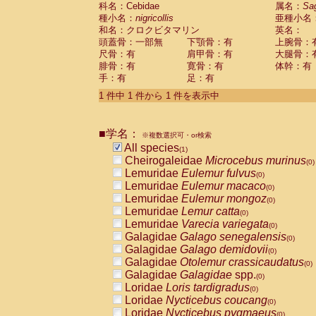
科名：Cebidae
Cebidae
Saguinus midas
属名：
Sa
(0)
種小名：
nigricollis
亜種小名
Cebidae
Saguinus mystax
(0)
和名：クロクビタマリン
英名：
Cebidae
Saguinus nigricollis
(1)
頭蓋骨：一部無
下顎骨：有
上腕骨：
Cebidae
Saguinus oedipus
(0)
尺骨：有
肩甲骨：有
大腿骨：
Cebidae
Saguinus weddelli
(0)
腓骨：有
寛骨：有
体幹：有
Cebidae
Saguinus
spp.
(0)
手：有
足：有
Cebidae
Aotus trivirgatus
(0)
Cebidae
Cebus albifrons
1 件中 1 件から 1 件を表示中
(0)
Cebidae
Cebus apella
(0)
Cebidae
Cebus capucinus
(0)
■学名：
Cebidae
Cebus nigrivittatus
※複数選択可・or検索
(0)
Cebidae
Cebus
spp.
All species
(0)
(1)
Cebidae
Saimiri boliviensis
Cheirogaleidae
Microcebus murinus
(0)
(0)
Cebidae
Saimiri sciureus
Lemuridae
Eulemur fulvus
(0)
(0)
Atelidae
Alouatta caraya
Lemuridae
Eulemur macaco
(0)
(0)
Atelidae
Alouatta fusca
Lemuridae
Eulemur mongoz
(0)
(0)
Atelidae
Alouatta seniculus
Lemuridae
Lemur catta
(0)
(0)
Atelidae
Alouatta
spp.
Lemuridae
Varecia variegata
(0)
(0)
Atelidae
Ateles belzebuth
Galagidae
Galago senegalensis
(0)
(0)
Atelidae
Ateles geoffroyi
Galagidae
Galago demidovii
(0)
(0)
Atelidae
Ateles paniscus
Galagidae
Otolemur crassicaudatus
(0)
(0)
Atelidae
Ateles
spp.
Galagidae
Galagidae
spp.
(0)
(0)
Atelidae
Lagothrix lagothricha
Loridae
Loris tardigradus
(0)
(0)
Atelidae
Lagothrix lagothricha cana
Loridae
Nycticebus coucang
(0)
(0)
Pitheciidae
Cacajao calvus rubicundu
Loridae
Nycticebus pygmaeus
(0)