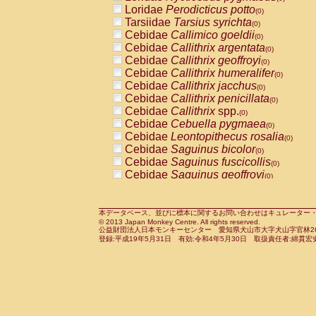
Pitheciidae
Callicebus cupreus
Loridae
Perodicticus potto
(0)
(0)
Pitheciidae
Callicebus donacophilus
Tarsiidae
Tarsius syrichta
(0
(0)
Pitheciidae
Callicebus moloch
Cebidae
Callimico goeldii
(0)
(0)
Pitheciidae
Callicebus torquatus
Cebidae
Callithrix argentata
(0)
(0)
Pitheciidae
Callicebus
spp.
Cebidae
Callithrix geoffroyi
(0)
(0)
Pitheciidae
Chiropotes satanas
Cebidae
Callithrix humeralifer
(0)
(0)
Pitheciidae
Pithecia monachus
Cebidae
Callithrix jacchus
(0)
(0)
Pitheciidae
Pithecia pithecia
Cebidae
Callithrix penicillata
(0)
(0)
Cercopithecidae
Cercocebus agilis
Cebidae
Callithrix
spp.
(0)
(0)
Cercopithecidae
Cercocebus galeritus
Cebidae
Cebuella pygmaea
(0)
Cercopithecidae
Cercocebus torquatu
Cebidae
Leontopithecus rosalia
(0)
Cercopithecidae
Cercocebus torquatus
Cebidae
Saguinus bicolor
(0)
Cercopithecidae
Cercocebus torquatu
Cebidae
Saguinus fuscicollis
(0)
Cercopithecidae
Cercocebus
hybrid
Cebidae
Saguinus geoffroyi
(0)
(0)
Cercopithecidae
Cercocebus
spp.
Cebidae
Saguinus imperator
(0)
(0)
Cercopithecidae
Lophocebus albigen
Cebidae
Saguinus labiatus
(0)
Cercopithecidae
Papio anubis
Cebidae
Saguinus leucopus
本データベース、並びに標本に関するお問い合わせはキュレーター・新宅勇太までお願い
(0)
(0)
© 2013 Japan Monkey Centre. All rights reserved.
Cercopithecidae
Papio cynocephalus
Cebidae
Saguinus midas
(
(0)
公益財団法人日本モンキーセンター 愛知県犬山市大字犬山字官林26番
Cercopithecidae
Papio hamadryas
Cebidae
Saguinus mystax
(0)
登録:平成19年5月31日 有効:令和4年5月30日 取扱責任者:綿貫宏
(0)
Cercopithecidae
Papio papio
Cebidae
Saguinus nigricollis
(0)
(1)
Cercopithecidae
Papio
spp.
Cebidae
Saguinus oedipus
(0)
(0)
Cercopithecidae
Mandrillus leucopha
Cebidae
Saguinus weddelli
(0)
Cercopithecidae
Mandrillus sphinx
Cebidae
Saguinus
spp.
(0)
(0)
Cercopithecidae
Theropithecus gelad
Cebidae
Aotus trivirgatus
(0)
Cercopithecidae
Macaca arctoides
Cebidae
Cebus albifrons
(0)
(0)