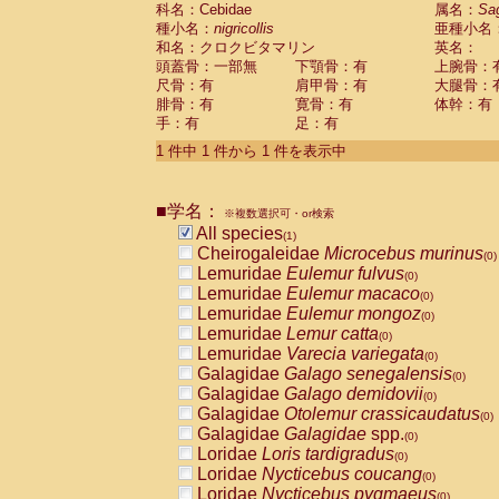
科名：Cebidae
Cebidae
Saguinus midas
属名：
Sa
(0)
種小名：
nigricollis
亜種小名
Cebidae
Saguinus mystax
(0)
和名：クロクビタマリン
英名：
Cebidae
Saguinus nigricollis
(1)
頭蓋骨：一部無
下顎骨：有
上腕骨：
Cebidae
Saguinus oedipus
(0)
尺骨：有
肩甲骨：有
大腿骨：
Cebidae
Saguinus weddelli
(0)
腓骨：有
寛骨：有
体幹：有
Cebidae
Saguinus
spp.
(0)
手：有
足：有
Cebidae
Aotus trivirgatus
(0)
Cebidae
Cebus albifrons
1 件中 1 件から 1 件を表示中
(0)
Cebidae
Cebus apella
(0)
Cebidae
Cebus capucinus
(0)
■学名：
Cebidae
Cebus nigrivittatus
※複数選択可・or検索
(0)
Cebidae
Cebus
spp.
All species
(0)
(1)
Cebidae
Saimiri boliviensis
Cheirogaleidae
Microcebus murinus
(0)
(0)
Cebidae
Saimiri sciureus
Lemuridae
Eulemur fulvus
(0)
(0)
Atelidae
Alouatta caraya
Lemuridae
Eulemur macaco
(0)
(0)
Atelidae
Alouatta fusca
Lemuridae
Eulemur mongoz
(0)
(0)
Atelidae
Alouatta seniculus
Lemuridae
Lemur catta
(0)
(0)
Atelidae
Alouatta
spp.
Lemuridae
Varecia variegata
(0)
(0)
Atelidae
Ateles belzebuth
Galagidae
Galago senegalensis
(0)
(0)
Atelidae
Ateles geoffroyi
Galagidae
Galago demidovii
(0)
(0)
Atelidae
Ateles paniscus
Galagidae
Otolemur crassicaudatus
(0)
(0)
Atelidae
Ateles
spp.
Galagidae
Galagidae
spp.
(0)
(0)
Atelidae
Lagothrix lagothricha
Loridae
Loris tardigradus
(0)
(0)
Atelidae
Lagothrix lagothricha cana
Loridae
Nycticebus coucang
(0)
(0)
Pitheciidae
Cacajao calvus rubicundu
Loridae
Nycticebus pygmaeus
(0)