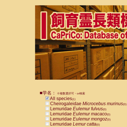
■学名：
※複数選択可・or検索
All species
(1)
Cheirogaleidae
Microcebus murinus
(0)
Lemuridae
Eulemur fulvus
(0)
Lemuridae
Eulemur macaco
(0)
Lemuridae
Eulemur mongoz
(0)
Lemuridae
Lemur catta
(0)