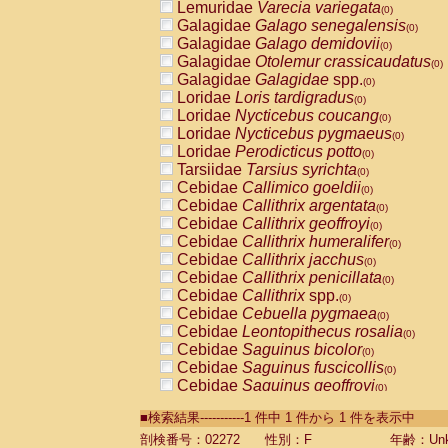
Lemuridae
Varecia variegata
(0)
Galagidae
Galago senegalensis
(0)
Galagidae
Galago demidovii
(0)
Galagidae
Otolemur crassicaudatus
(0)
Galagidae
Galagidae
spp.
(0)
Loridae
Loris tardigradus
(0)
Loridae
Nycticebus coucang
(0)
Loridae
Nycticebus pygmaeus
(0)
Loridae
Perodicticus potto
(0)
Tarsiidae
Tarsius syrichta
(0)
Cebidae
Callimico goeldii
(0)
Cebidae
Callithrix argentata
(0)
Cebidae
Callithrix geoffroyi
(0)
Cebidae
Callithrix humeralifer
(0)
Cebidae
Callithrix jacchus
(0)
Cebidae
Callithrix penicillata
(0)
Cebidae
Callithrix
spp.
(0)
Cebidae
Cebuella pygmaea
(0)
Cebidae
Leontopithecus rosalia
(0)
Cebidae
Saguinus bicolor
(0)
Cebidae
Saguinus fuscicollis
(0)
Cebidae
Saguinus geoffroyi
(0)
Cebidae
Saguinus imperator
(0)
■検索結果-----------1 件中 1 件から 1 件を表示中
Cebidae
Saguinus labiatus
(0)
Cebidae
Saguinus leucopus
剖検番号：02272
性別：F
年齢：Unk
(0)