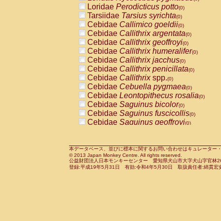
Pitheciidae
Callicebus cupreus
Loridae
Perodicticus potto
(0)
(0)
Pitheciidae
Callicebus donacophilus
Tarsiidae
Tarsius syrichta
(0
(0)
Pitheciidae
Callicebus moloch
Cebidae
Callimico goeldii
(0)
(0)
Pitheciidae
Callicebus torquatus
Cebidae
Callithrix argentata
(0)
(0)
Pitheciidae
Callicebus
spp.
Cebidae
Callithrix geoffroyi
(0)
(0)
Pitheciidae
Chiropotes satanas
Cebidae
Callithrix humeralifer
(0)
(0)
Pitheciidae
Pithecia monachus
Cebidae
Callithrix jacchus
(0)
(0)
Pitheciidae
Pithecia pithecia
Cebidae
Callithrix penicillata
(0)
(0)
Cercopithecidae
Cercocebus agilis
Cebidae
Callithrix
spp.
(0)
(0)
Cercopithecidae
Cercocebus galeritus
Cebidae
Cebuella pygmaea
(0)
Cercopithecidae
Cercocebus torquatu
Cebidae
Leontopithecus rosalia
(0)
Cercopithecidae
Cercocebus torquatus
Cebidae
Saguinus bicolor
(0)
Cercopithecidae
Cercocebus torquatu
Cebidae
Saguinus fuscicollis
(0)
Cercopithecidae
Cercocebus
hybrid
Cebidae
Saguinus geoffroyi
(0)
(0)
Cercopithecidae
Cercocebus
spp.
Cebidae
Saguinus imperator
(0)
(0)
Cercopithecidae
Lophocebus albigen
Cebidae
Saguinus labiatus
(0)
Cercopithecidae
Papio anubis
Cebidae
Saguinus leucopus
本データベース、並びに標本に関するお問い合わせはキュレーター・新宅勇太までお願い
(0)
(0)
© 2013 Japan Monkey Centre. All rights reserved.
Cercopithecidae
Papio cynocephalus
Cebidae
Saguinus midas
(
(0)
公益財団法人日本モンキーセンター 愛知県犬山市大字犬山字官林26番
Cercopithecidae
Papio hamadryas
Cebidae
Saguinus mystax
(0)
登録:平成19年5月31日 有効:令和4年5月30日 取扱責任者:綿貫宏
(0)
Cercopithecidae
Papio papio
Cebidae
Saguinus nigricollis
(0)
(1)
Cercopithecidae
Papio
spp.
Cebidae
Saguinus oedipus
(0)
(0)
Cercopithecidae
Mandrillus leucopha
Cebidae
Saguinus weddelli
(0)
Cercopithecidae
Mandrillus sphinx
Cebidae
Saguinus
spp.
(0)
(0)
Cercopithecidae
Theropithecus gelad
Cebidae
Aotus trivirgatus
(0)
Cercopithecidae
Macaca arctoides
Cebidae
Cebus albifrons
(0)
(0)