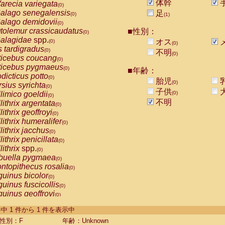
体幹
arecia variegata
(0)
alago senegalensis
足
(0)
(1)
alago demidovii
(0)
tolemur crassicaudatus
■性別：
(0)
alagidae
spp.
オス
(0)
(0)
s tardigradus
(0)
不明
(0)
ticebus coucang
(0)
ticebus pygmaeus
(0)
■年齢：
dicticus potto
(0)
胎児
(0)
rsius syrichta
(0)
子供
limico goeldii
(0)
(0)
不明
lithrix argentata
(0)
lithrix geoffroyi
(0)
lithrix humeralifer
(0)
lithrix jacchus
(0)
lithrix penicillata
(0)
lithrix
spp.
(0)
buella pygmaea
(0)
ntopithecus rosalia
(0)
uinus bicolor
(0)
uinus fuscicollis
(0)
uinus geoffroyi
(0)
uinus imperator
(0)
-1 件中 1 件から 1 件を表示中
uinus labiatus
(0)
guinus leucopus
性別：F
年齢：Unknown
(0)