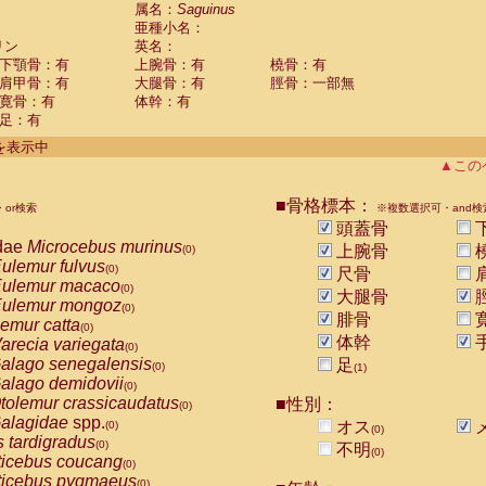
guinus midas
属名：
Saguinus
(0)
亜種小名：
guinus mystax
(0)
リン
英名：
uinus nigricollis
(1)
下顎骨：有
上腕骨：有
橈骨：有
guinus oedipus
(0)
肩甲骨：有
大腿骨：有
脛骨：一部無
uinus weddelli
(0)
寛骨：有
体幹：有
guinus
spp.
(0)
足：有
us trivirgatus
(0)
us albifrons
件を表示中
(0)
us apella
▲この
(0)
bus capucinus
(0)
us nigrivittatus
■骨格標本：
or検索
(0)
※複数選択可・and検
bus
spp.
頭蓋骨
(0)
miri boliviensis
dae
Microcebus murinus
(0)
上腕骨
(0)
miri sciureus
ulemur fulvus
(0)
(0)
尺骨
uatta caraya
ulemur macaco
(0)
(0)
大腿骨
uatta fusca
ulemur mongoz
(0)
(0)
腓骨
uatta seniculus
emur catta
(0)
(0)
uatta
spp.
体幹
arecia variegata
(0)
(0)
les belzebuth
alago senegalensis
足
(0)
(0)
(1)
les geoffroyi
alago demidovii
(0)
(0)
les paniscus
tolemur crassicaudatus
■性別：
(0)
(0)
les
spp.
alagidae
spp.
(0)
オス
(0)
(0)
othrix lagothricha
s tardigradus
(0)
(0)
不明
(0)
othrix lagothricha cana
ticebus coucang
(0)
(0)
Cacajao calvus rubicundus
ticebus pygmaeus
(0)
(0)