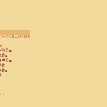
ページの最上部へ戻る
索
下顎骨
(1)
橈骨
(1)
肩甲骨
(1)
脛骨
寛骨
(1)
手
メス