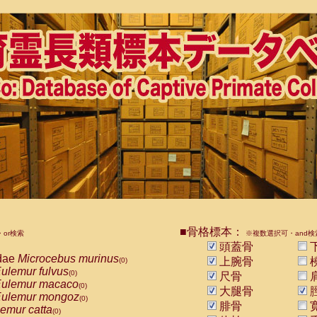
■骨格標本：
or検索
※複数選択可・and検
頭蓋骨
dae
Microcebus murinus
上腕骨
(0)
ulemur fulvus
(0)
尺骨
ulemur macaco
(0)
大腿骨
ulemur mongoz
(0)
腓骨
emur catta
(0)