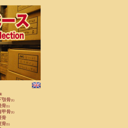
索
下顎骨
(1)
橈骨
(1)
肩甲骨
(1)
脛骨
寛骨
(1)