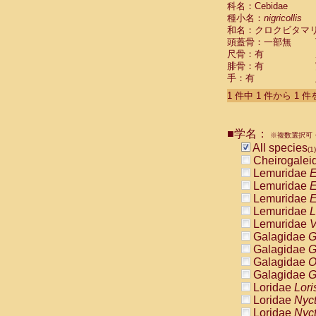
科名：Cebidae
Cebidae
Sa
種小名：
nigricollis
Cebidae
Sa
和名：クロクビタマ
Cebidae
Sag
頭蓋骨：一部無
Cebidae
Sa
尺骨：有
Cebidae
Sag
腓骨：有
Cebidae
Sa
手：有
Cebidae
Aot
Cebidae
Ceb
1 件中 1 件から 1 
Cebidae
Ceb
Cebidae
Ce
■学名：
Cebidae
Ceb
※複数選択可・
Cebidae
Ce
All species
(1)
Cebidae
Sai
Cheirogalei
Cebidae
Sai
Lemuridae
E
Atelidae
Alo
Lemuridae
E
Atelidae
Alo
Lemuridae
E
Atelidae
Alo
Lemuridae
L
Atelidae
Alo
Lemuridae
V
Atelidae
Ate
Galagidae
G
Atelidae
Ate
Galagidae
G
Atelidae
Ate
Galagidae
O
Atelidae
Ate
Galagidae
G
Atelidae
Lag
Loridae
Lori
Atelidae
Lag
Loridae
Nyc
Pitheciidae
Loridae
Nyc