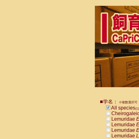
■学名：
※複数選択可・
All species
(1)
Cheirogalei
Lemuridae
E
Lemuridae
E
Lemuridae
E
Lemuridae
L