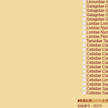
Lemuridae
V
Galagidae
G
Galagidae
G
Galagidae
O
Galagidae
G
Loridae
Lori
Loridae
Nyc
Loridae
Nyc
Loridae
Pero
Tarsiidae
Ta
Cebidae
Cal
Cebidae
Cal
Cebidae
Cal
Cebidae
Cal
Cebidae
Cal
Cebidae
Cal
Cebidae
Cal
Cebidae
Ce
Cebidae
Leo
Cebidae
Sag
Cebidae
Sag
Cebidae
Sag
Cebidae
Sag
■検索結果----------
Cebidae
Sag
Cebidae
Sa
剖検番号：02272