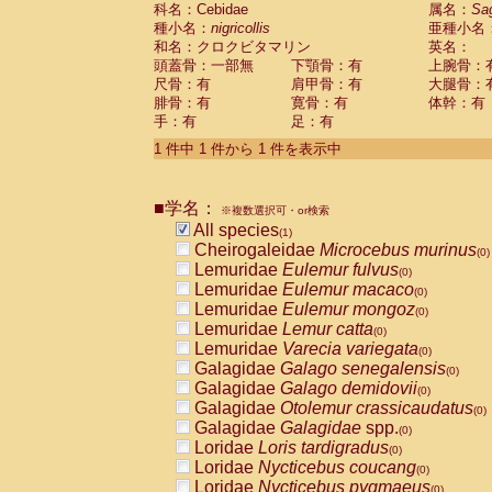
科名：Cebidae
Cebidae
Saguinus midas
属名：
Sa
(0)
種小名：
nigricollis
亜種小名
Cebidae
Saguinus mystax
(0)
和名：クロクビタマリン
英名：
Cebidae
Saguinus nigricollis
(1)
頭蓋骨：一部無
下顎骨：有
上腕骨：
Cebidae
Saguinus oedipus
(0)
尺骨：有
肩甲骨：有
大腿骨：
Cebidae
Saguinus weddelli
(0)
腓骨：有
寛骨：有
体幹：有
Cebidae
Saguinus
spp.
(0)
手：有
足：有
Cebidae
Aotus trivirgatus
(0)
Cebidae
Cebus albifrons
1 件中 1 件から 1 件を表示中
(0)
Cebidae
Cebus apella
(0)
Cebidae
Cebus capucinus
(0)
■学名：
Cebidae
Cebus nigrivittatus
※複数選択可・or検索
(0)
Cebidae
Cebus
spp.
All species
(0)
(1)
Cebidae
Saimiri boliviensis
Cheirogaleidae
Microcebus murinus
(0)
(0)
Cebidae
Saimiri sciureus
Lemuridae
Eulemur fulvus
(0)
(0)
Atelidae
Alouatta caraya
Lemuridae
Eulemur macaco
(0)
(0)
Atelidae
Alouatta fusca
Lemuridae
Eulemur mongoz
(0)
(0)
Atelidae
Alouatta seniculus
Lemuridae
Lemur catta
(0)
(0)
Atelidae
Alouatta
spp.
Lemuridae
Varecia variegata
(0)
(0)
Atelidae
Ateles belzebuth
Galagidae
Galago senegalensis
(0)
(0)
Atelidae
Ateles geoffroyi
Galagidae
Galago demidovii
(0)
(0)
Atelidae
Ateles paniscus
Galagidae
Otolemur crassicaudatus
(0)
(0)
Atelidae
Ateles
spp.
Galagidae
Galagidae
spp.
(0)
(0)
Atelidae
Lagothrix lagothricha
Loridae
Loris tardigradus
(0)
(0)
Atelidae
Lagothrix lagothricha cana
Loridae
Nycticebus coucang
(0)
(0)
Pitheciidae
Cacajao calvus rubicundu
Loridae
Nycticebus pygmaeus
(0)