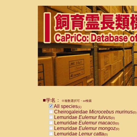
■学名：
※複数選択可・or検索
All species
(1)
Cheirogaleidae
Microcebus murinus
(0)
Lemuridae
Eulemur fulvus
(0)
Lemuridae
Eulemur macaco
(0)
Lemuridae
Eulemur mongoz
(0)
Lemuridae
Lemur catta
(0)