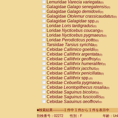
Lemuridae
Varecia variegata
(0)
Galagidae
Galago senegalensis
(0)
Galagidae
Galago demidovii
(0)
Galagidae
Otolemur crassicaudatus
(0)
Galagidae
Galagidae
spp.
(0)
Loridae
Loris tardigradus
(0)
Loridae
Nycticebus coucang
(0)
Loridae
Nycticebus pygmaeus
(0)
Loridae
Perodicticus potto
(0)
Tarsiidae
Tarsius syrichta
(0)
Cebidae
Callimico goeldii
(0)
Cebidae
Callithrix argentata
(0)
Cebidae
Callithrix geoffroyi
(0)
Cebidae
Callithrix humeralifer
(0)
Cebidae
Callithrix jacchus
(0)
Cebidae
Callithrix penicillata
(0)
Cebidae
Callithrix
spp.
(0)
Cebidae
Cebuella pygmaea
(0)
Cebidae
Leontopithecus rosalia
(0)
Cebidae
Saguinus bicolor
(0)
Cebidae
Saguinus fuscicollis
(0)
Cebidae
Saguinus geoffroyi
(0)
Cebidae
Saguinus imperator
(0)
■検索結果-----------1 件中 1 件から 1 件を表示中
Cebidae
Saguinus labiatus
(0)
Cebidae
Saguinus leucopus
剖検番号：02272
性別：F
年齢：Unk
(0)