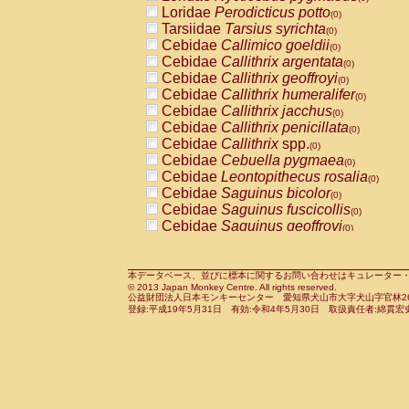
Pitheciidae
Callicebus cupreus
Loridae
Perodicticus potto
(0)
(0)
Pitheciidae
Callicebus donacophilus
Tarsiidae
Tarsius syrichta
(0
(0)
Pitheciidae
Callicebus moloch
Cebidae
Callimico goeldii
(0)
(0)
Pitheciidae
Callicebus torquatus
Cebidae
Callithrix argentata
(0)
(0)
Pitheciidae
Callicebus
spp.
Cebidae
Callithrix geoffroyi
(0)
(0)
Pitheciidae
Chiropotes satanas
Cebidae
Callithrix humeralifer
(0)
(0)
Pitheciidae
Pithecia monachus
Cebidae
Callithrix jacchus
(0)
(0)
Pitheciidae
Pithecia pithecia
Cebidae
Callithrix penicillata
(0)
(0)
Cercopithecidae
Cercocebus agilis
Cebidae
Callithrix
spp.
(0)
(0)
Cercopithecidae
Cercocebus galeritus
Cebidae
Cebuella pygmaea
(0)
Cercopithecidae
Cercocebus torquatu
Cebidae
Leontopithecus rosalia
(0)
Cercopithecidae
Cercocebus torquatus
Cebidae
Saguinus bicolor
(0)
Cercopithecidae
Cercocebus torquatu
Cebidae
Saguinus fuscicollis
(0)
Cercopithecidae
Cercocebus
hybrid
Cebidae
Saguinus geoffroyi
(0)
(0)
Cercopithecidae
Cercocebus
spp.
Cebidae
Saguinus imperator
(0)
(0)
Cercopithecidae
Lophocebus albigen
Cebidae
Saguinus labiatus
(0)
Cercopithecidae
Papio anubis
Cebidae
Saguinus leucopus
本データベース、並びに標本に関するお問い合わせはキュレーター・新宅勇太までお願い
(0)
(0)
© 2013 Japan Monkey Centre. All rights reserved.
Cercopithecidae
Papio cynocephalus
Cebidae
Saguinus midas
(
(0)
公益財団法人日本モンキーセンター 愛知県犬山市大字犬山字官林26番
Cercopithecidae
Papio hamadryas
Cebidae
Saguinus mystax
(0)
登録:平成19年5月31日 有効:令和4年5月30日 取扱責任者:綿貫宏
(0)
Cercopithecidae
Papio papio
Cebidae
Saguinus nigricollis
(0)
(1)
Cercopithecidae
Papio
spp.
Cebidae
Saguinus oedipus
(0)
(0)
Cercopithecidae
Mandrillus leucopha
Cebidae
Saguinus weddelli
(0)
Cercopithecidae
Mandrillus sphinx
Cebidae
Saguinus
spp.
(0)
(0)
Cercopithecidae
Theropithecus gelad
Cebidae
Aotus trivirgatus
(0)
Cercopithecidae
Macaca arctoides
Cebidae
Cebus albifrons
(0)
(0)