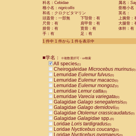
科名：Cebidae
Cebidae
Saguinus midas
属名：
Sa
(0)
種小名：
nigricollis
亜種小名
Cebidae
Saguinus mystax
(0)
和名：クロクビタマリン
英名：
Cebidae
Saguinus nigricollis
(1)
頭蓋骨：一部無
下顎骨：有
上腕骨：
Cebidae
Saguinus oedipus
(0)
尺骨：有
肩甲骨：有
大腿骨：
Cebidae
Saguinus weddelli
(0)
腓骨：有
寛骨：有
体幹：有
Cebidae
Saguinus
spp.
(0)
手：有
足：有
Cebidae
Aotus trivirgatus
(0)
Cebidae
Cebus albifrons
1 件中 1 件から 1 件を表示中
(0)
Cebidae
Cebus apella
(0)
Cebidae
Cebus capucinus
(0)
■学名：
Cebidae
Cebus nigrivittatus
※複数選択可・or検索
(0)
Cebidae
Cebus
spp.
All species
(0)
(1)
Cebidae
Saimiri boliviensis
Cheirogaleidae
Microcebus murinus
(0)
(0)
Cebidae
Saimiri sciureus
Lemuridae
Eulemur fulvus
(0)
(0)
Atelidae
Alouatta caraya
Lemuridae
Eulemur macaco
(0)
(0)
Atelidae
Alouatta fusca
Lemuridae
Eulemur mongoz
(0)
(0)
Atelidae
Alouatta seniculus
Lemuridae
Lemur catta
(0)
(0)
Atelidae
Alouatta
spp.
Lemuridae
Varecia variegata
(0)
(0)
Atelidae
Ateles belzebuth
Galagidae
Galago senegalensis
(0)
(0)
Atelidae
Ateles geoffroyi
Galagidae
Galago demidovii
(0)
(0)
Atelidae
Ateles paniscus
Galagidae
Otolemur crassicaudatus
(0)
(0)
Atelidae
Ateles
spp.
Galagidae
Galagidae
spp.
(0)
(0)
Atelidae
Lagothrix lagothricha
Loridae
Loris tardigradus
(0)
(0)
Atelidae
Lagothrix lagothricha cana
Loridae
Nycticebus coucang
(0)
(0)
Pitheciidae
Cacajao calvus rubicundu
Loridae
Nycticebus pygmaeus
(0)