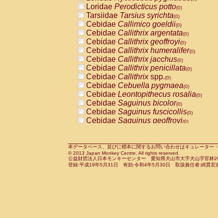
Pitheciidae
Callicebus cupreus
Loridae
Perodicticus potto
(0)
(0)
Pitheciidae
Callicebus donacophilus
Tarsiidae
Tarsius syrichta
(0
(0)
Pitheciidae
Callicebus moloch
Cebidae
Callimico goeldii
(0)
(0)
Pitheciidae
Callicebus torquatus
Cebidae
Callithrix argentata
(0)
(0)
Pitheciidae
Callicebus
spp.
Cebidae
Callithrix geoffroyi
(0)
(0)
Pitheciidae
Chiropotes satanas
Cebidae
Callithrix humeralifer
(0)
(0)
Pitheciidae
Pithecia monachus
Cebidae
Callithrix jacchus
(0)
(0)
Pitheciidae
Pithecia pithecia
Cebidae
Callithrix penicillata
(0)
(0)
Cercopithecidae
Cercocebus agilis
Cebidae
Callithrix
spp.
(0)
(0)
Cercopithecidae
Cercocebus galeritus
Cebidae
Cebuella pygmaea
(0)
Cercopithecidae
Cercocebus torquatu
Cebidae
Leontopithecus rosalia
(0)
Cercopithecidae
Cercocebus torquatus
Cebidae
Saguinus bicolor
(0)
Cercopithecidae
Cercocebus torquatu
Cebidae
Saguinus fuscicollis
(0)
Cercopithecidae
Cercocebus
hybrid
Cebidae
Saguinus geoffroyi
(0)
(0)
Cercopithecidae
Cercocebus
spp.
Cebidae
Saguinus imperator
(0)
(0)
Cercopithecidae
Lophocebus albigen
Cebidae
Saguinus labiatus
(0)
Cercopithecidae
Papio anubis
Cebidae
Saguinus leucopus
本データベース、並びに標本に関するお問い合わせはキュレーター・新宅勇太までお願い
(0)
(0)
© 2013 Japan Monkey Centre. All rights reserved.
Cercopithecidae
Papio cynocephalus
Cebidae
Saguinus midas
(
(0)
公益財団法人日本モンキーセンター 愛知県犬山市大字犬山字官林26番
Cercopithecidae
Papio hamadryas
Cebidae
Saguinus mystax
(0)
登録:平成19年5月31日 有効:令和4年5月30日 取扱責任者:綿貫宏
(0)
Cercopithecidae
Papio papio
Cebidae
Saguinus nigricollis
(0)
(1)
Cercopithecidae
Papio
spp.
Cebidae
Saguinus oedipus
(0)
(0)
Cercopithecidae
Mandrillus leucopha
Cebidae
Saguinus weddelli
(0)
Cercopithecidae
Mandrillus sphinx
Cebidae
Saguinus
spp.
(0)
(0)
Cercopithecidae
Theropithecus gelad
Cebidae
Aotus trivirgatus
(0)
Cercopithecidae
Macaca arctoides
Cebidae
Cebus albifrons
(0)
(0)