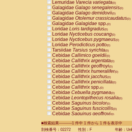
Lemuridae
Varecia variegata
(0)
Galagidae
Galago senegalensis
(0)
Galagidae
Galago demidovii
(0)
Galagidae
Otolemur crassicaudatus
(0)
Galagidae
Galagidae
spp.
(0)
Loridae
Loris tardigradus
(0)
Loridae
Nycticebus coucang
(0)
Loridae
Nycticebus pygmaeus
(0)
Loridae
Perodicticus potto
(0)
Tarsiidae
Tarsius syrichta
(0)
Cebidae
Callimico goeldii
(0)
Cebidae
Callithrix argentata
(0)
Cebidae
Callithrix geoffroyi
(0)
Cebidae
Callithrix humeralifer
(0)
Cebidae
Callithrix jacchus
(0)
Cebidae
Callithrix penicillata
(0)
Cebidae
Callithrix
spp.
(0)
Cebidae
Cebuella pygmaea
(0)
Cebidae
Leontopithecus rosalia
(0)
Cebidae
Saguinus bicolor
(0)
Cebidae
Saguinus fuscicollis
(0)
Cebidae
Saguinus geoffroyi
(0)
Cebidae
Saguinus imperator
(0)
■検索結果-----------1 件中 1 件から 1 件を表示中
Cebidae
Saguinus labiatus
(0)
Cebidae
Saguinus leucopus
剖検番号：02272
性別：F
年齢：Unk
(0)