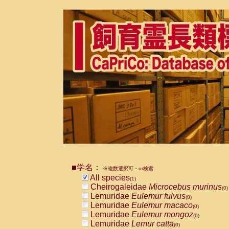
■学名：
※複数選択可・or検索
All species
(1)
Cheirogaleidae
Microcebus murinus
(0)
Lemuridae
Eulemur fulvus
(0)
Lemuridae
Eulemur macaco
(0)
Lemuridae
Eulemur mongoz
(0)
Lemuridae
Lemur catta
(0)