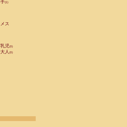
手
(1)
メス
乳児
(0)
大人
(0)