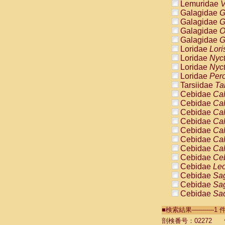
Lemuridae
V
Galagidae
G
Galagidae
G
Galagidae
O
Galagidae
G
Loridae
Lori
Loridae
Nyc
Loridae
Nyc
Loridae
Pero
Tarsiidae
Ta
Cebidae
Cal
Cebidae
Cal
Cebidae
Cal
Cebidae
Cal
Cebidae
Cal
Cebidae
Cal
Cebidae
Cal
Cebidae
Ce
Cebidae
Leo
Cebidae
Sag
Cebidae
Sag
Cebidae
Sag
Cebidae
Sag
■検索結果----------
Cebidae
Sag
Cebidae
Sa
剖検番号：02272