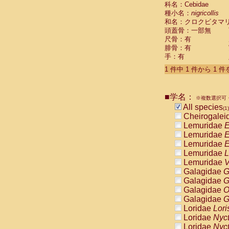
科名：Cebidae
Cebidae
Sa
種小名：
nigricollis
Cebidae
Sa
和名：クロクビタマ
Cebidae
Sag
頭蓋骨：一部無
Cebidae
Sa
尺骨：有
Cebidae
Sag
腓骨：有
Cebidae
Sa
手：有
Cebidae
Aot
Cebidae
Ceb
1 件中 1 件から 1 
Cebidae
Ceb
Cebidae
Ce
■学名：
Cebidae
Ceb
※複数選択可・
Cebidae
Ce
All species
(1)
Cebidae
Sai
Cheirogalei
Cebidae
Sai
Lemuridae
E
Atelidae
Alo
Lemuridae
E
Atelidae
Alo
Lemuridae
E
Atelidae
Alo
Lemuridae
L
Atelidae
Alo
Lemuridae
V
Atelidae
Ate
Galagidae
G
Atelidae
Ate
Galagidae
G
Atelidae
Ate
Galagidae
O
Atelidae
Ate
Galagidae
G
Atelidae
Lag
Loridae
Lori
Atelidae
Lag
Loridae
Nyc
Pitheciidae
Loridae
Nyc