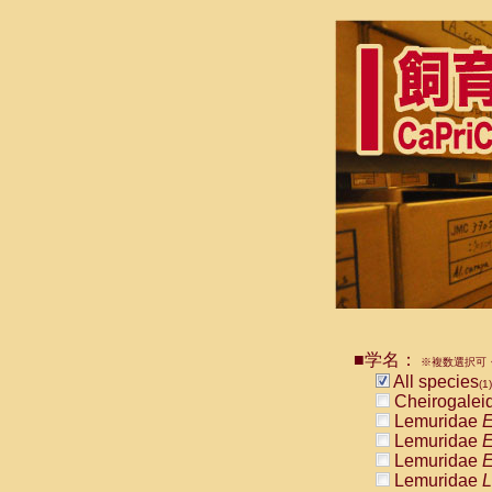
■学名：
※複数選択可・
All species
(1)
Cheirogalei
Lemuridae
E
Lemuridae
E
Lemuridae
E
Lemuridae
L