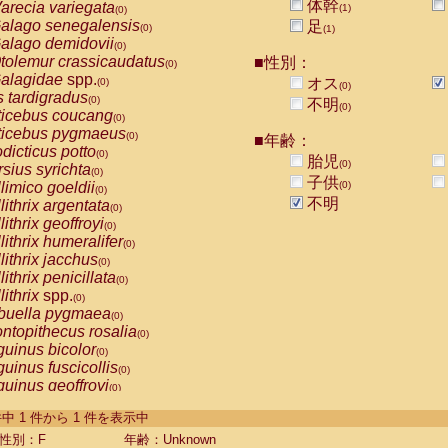
体幹
arecia variegata
(1)
(0)
alago senegalensis
足
(0)
(1)
alago demidovii
(0)
tolemur crassicaudatus
■性別：
(0)
alagidae
spp.
オス
(0)
(0)
s tardigradus
(0)
不明
(0)
ticebus coucang
(0)
ticebus pygmaeus
(0)
■年齢：
dicticus potto
(0)
胎児
(0)
rsius syrichta
(0)
子供
limico goeldii
(0)
(0)
不明
lithrix argentata
(0)
lithrix geoffroyi
(0)
lithrix humeralifer
(0)
lithrix jacchus
(0)
lithrix penicillata
(0)
lithrix
spp.
(0)
buella pygmaea
(0)
ntopithecus rosalia
(0)
uinus bicolor
(0)
uinus fuscicollis
(0)
uinus geoffroyi
(0)
uinus imperator
(0)
-1 件中 1 件から 1 件を表示中
uinus labiatus
(0)
guinus leucopus
性別：F
年齢：Unknown
(0)