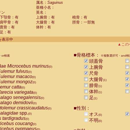
guinus midas
属名：
Saguinus
(0)
亜種小名：
guinus mystax
(0)
リン
英名：
uinus nigricollis
(1)
下顎骨：有
上腕骨：有
橈骨：有
guinus oedipus
(0)
肩甲骨：有
大腿骨：有
脛骨：一部無
uinus weddelli
(0)
寛骨：有
体幹：有
guinus
spp.
(0)
足：有
us trivirgatus
(0)
us albifrons
件を表示中
(0)
us apella
▲この
(0)
bus capucinus
(0)
us nigrivittatus
■骨格標本：
or検索
(0)
※複数選択可・and検
bus
spp.
頭蓋骨
(0)
miri boliviensis
dae
Microcebus murinus
(0)
上腕骨
(0)
miri sciureus
ulemur fulvus
(0)
(0)
尺骨
uatta caraya
ulemur macaco
(0)
(0)
大腿骨
(1)
uatta fusca
ulemur mongoz
(0)
(0)
腓骨
uatta seniculus
emur catta
(1)
(0)
(0)
uatta
spp.
体幹
arecia variegata
(0)
(1)
(0)
les belzebuth
alago senegalensis
足
(0)
(0)
(1)
les geoffroyi
alago demidovii
(0)
(0)
les paniscus
tolemur crassicaudatus
■性別：
(0)
(0)
les
spp.
alagidae
spp.
(0)
オス
(0)
(0)
othrix lagothricha
s tardigradus
(0)
(0)
不明
(0)
othrix lagothricha cana
ticebus coucang
(0)
(0)
Cacajao calvus rubicundus
ticebus pygmaeus
(0)
(0)