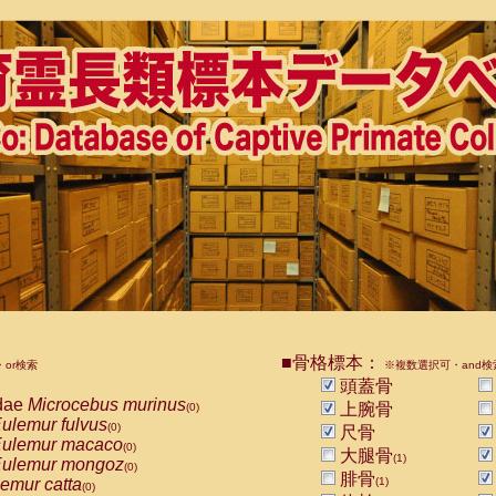
■骨格標本：
or検索
※複数選択可・and検
頭蓋骨
dae
Microcebus murinus
上腕骨
(0)
ulemur fulvus
(0)
尺骨
ulemur macaco
(0)
大腿骨
(1)
ulemur mongoz
(0)
腓骨
emur catta
(1)
(0)