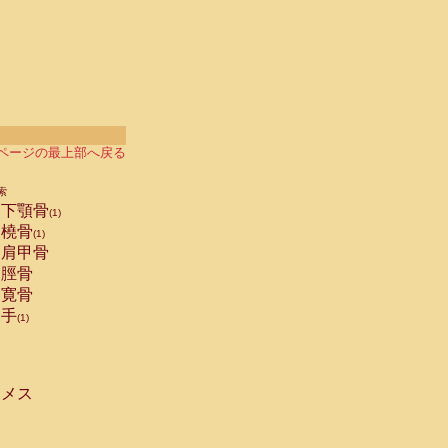
ページの最上部へ戻る
索
下顎骨
(1)
橈骨
(1)
肩甲骨
脛骨
寛骨
手
(1)
メス