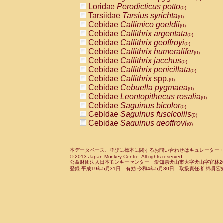
Pitheciidae
Callicebus cupreus
Loridae
Perodicticus potto
(0)
(0)
Pitheciidae
Callicebus donacophilus
Tarsiidae
Tarsius syrichta
(0
(0)
Pitheciidae
Callicebus moloch
Cebidae
Callimico goeldii
(0)
(0)
Pitheciidae
Callicebus torquatus
Cebidae
Callithrix argentata
(0)
(0)
Pitheciidae
Callicebus
spp.
Cebidae
Callithrix geoffroyi
(0)
(0)
Pitheciidae
Chiropotes satanas
Cebidae
Callithrix humeralifer
(0)
(0)
Pitheciidae
Pithecia monachus
Cebidae
Callithrix jacchus
(0)
(0)
Pitheciidae
Pithecia pithecia
Cebidae
Callithrix penicillata
(0)
(0)
Cercopithecidae
Cercocebus agilis
Cebidae
Callithrix
spp.
(0)
(0)
Cercopithecidae
Cercocebus galeritus
Cebidae
Cebuella pygmaea
(0)
Cercopithecidae
Cercocebus torquatu
Cebidae
Leontopithecus rosalia
(0)
Cercopithecidae
Cercocebus torquatus
Cebidae
Saguinus bicolor
(0)
Cercopithecidae
Cercocebus torquatu
Cebidae
Saguinus fuscicollis
(0)
Cercopithecidae
Cercocebus
hybrid
Cebidae
Saguinus geoffroyi
(0)
(0)
Cercopithecidae
Cercocebus
spp.
Cebidae
Saguinus imperator
(0)
(0)
Cercopithecidae
Lophocebus albigen
Cebidae
Saguinus labiatus
(0)
Cercopithecidae
Papio anubis
Cebidae
Saguinus leucopus
本データベース、並びに標本に関するお問い合わせはキュレーター・新宅勇太までお願い
(0)
(0)
© 2013 Japan Monkey Centre. All rights reserved.
Cercopithecidae
Papio cynocephalus
Cebidae
Saguinus midas
(
(0)
公益財団法人日本モンキーセンター 愛知県犬山市大字犬山字官林26番
Cercopithecidae
Papio hamadryas
Cebidae
Saguinus mystax
(0)
登録:平成19年5月31日 有効:令和4年5月30日 取扱責任者:綿貫宏
(0)
Cercopithecidae
Papio papio
Cebidae
Saguinus nigricollis
(0)
(0)
Cercopithecidae
Papio
spp.
Cebidae
Saguinus oedipus
(0)
(1)
Cercopithecidae
Mandrillus leucopha
Cebidae
Saguinus weddelli
(0)
Cercopithecidae
Mandrillus sphinx
Cebidae
Saguinus
spp.
(0)
(0)
Cercopithecidae
Theropithecus gelad
Cebidae
Aotus trivirgatus
(0)
Cercopithecidae
Macaca arctoides
Cebidae
Cebus albifrons
(0)
(0)