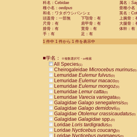
科名：Cebidae
Cebidae
Saguinus midas
属名：
Sa
(0)
種小名：
oedipus
亜種小名
Cebidae
Saguinus mystax
(0)
和名：ワタボウシパンシェ
英名：Cotto
Cebidae
Saguinus nigricollis
(0)
頭蓋骨：一部無
下顎骨：有
上腕骨：
Cebidae
Saguinus oedipus
(1)
尺骨：有
肩甲骨：有
大腿骨：
Cebidae
Saguinus weddelli
(0)
腓骨：有
寛骨：有
体幹：有
Cebidae
Saguinus
spp.
(0)
手：有
足：有
Cebidae
Aotus trivirgatus
(0)
Cebidae
Cebus albifrons
1 件中 1 件から 1 件を表示中
(0)
Cebidae
Cebus apella
(0)
Cebidae
Cebus capucinus
(0)
■学名：
Cebidae
Cebus nigrivittatus
※複数選択可・or検索
(0)
Cebidae
Cebus
spp.
All Species
(0)
(1)
Cebidae
Saimiri boliviensis
Cheirogaleidae
Microcebus murinus
(0)
(0)
Cebidae
Saimiri sciureus
Lemuridae
Eulemur fulvus
(0)
(0)
Atelidae
Alouatta caraya
Lemuridae
Eulemur macaco
(0)
(0)
Atelidae
Alouatta fusca
Lemuridae
Eulemur mongoz
(0)
(0)
Atelidae
Alouatta seniculus
Lemuridae
Lemur catta
(0)
(0)
Atelidae
Alouatta
spp.
Lemuridae
Varecia variegata
(0)
(0)
Atelidae
Ateles belzebuth
Galagidae
Galago senegalensis
(0)
(0)
Atelidae
Ateles geoffroyi
Galagidae
Galago demidovii
(0)
(0)
Atelidae
Ateles paniscus
Galagidae
Otolemur crassicaudatus
(0)
(0)
Atelidae
Ateles
spp.
Galagidae
Galagidae
spp.
(0)
(0)
Atelidae
Lagothrix lagothricha
Loridae
Loris tardigradus
(0)
(0)
Atelidae
Lagothrix lagothricha cana
Loridae
Nycticebus coucang
(0)
(0)
Pitheciidae
Cacajao calvus rubicundu
Loridae
Nycticebus pygmaeus
(0)