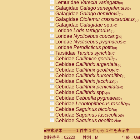
Lemuridae
Varecia variegata
(0)
Galagidae
Galago senegalensis
(0)
Galagidae
Galago demidovii
(0)
Galagidae
Otolemur crassicaudatus
(0)
Galagidae
Galagidae
spp.
(0)
Loridae
Loris tardigradus
(0)
Loridae
Nycticebus coucang
(0)
Loridae
Nycticebus pygmaeus
(0)
Loridae
Perodicticus potto
(0)
Tarsiidae
Tarsius syrichta
(0)
Cebidae
Callimico goeldii
(0)
Cebidae
Callithrix argentata
(0)
Cebidae
Callithrix geoffroyi
(0)
Cebidae
Callithrix humeralifer
(0)
Cebidae
Callithrix jacchus
(0)
Cebidae
Callithrix penicillata
(0)
Cebidae
Callithrix
spp.
(0)
Cebidae
Cebuella pygmaea
(0)
Cebidae
Leontopithecus rosalia
(0)
Cebidae
Saguinus bicolor
(0)
Cebidae
Saguinus fuscicollis
(0)
Cebidae
Saguinus geoffroyi
(0)
Cebidae
Saguinus imperator
(0)
■検索結果-----------1 件中 1 件から 1 件を表示中
Cebidae
Saguinus labiatus
(0)
Cebidae
Saguinus leucopus
剖検番号：02220
性別：M
年齢：Unk
(0)