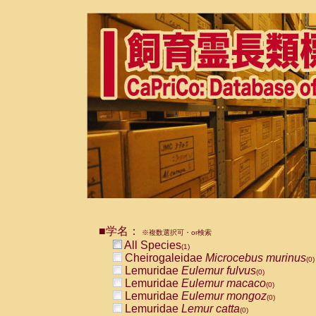
■学名：
※複数選択可・or検索
All Species
(1)
Cheirogaleidae
Microcebus murinus
(0)
Lemuridae
Eulemur fulvus
(0)
Lemuridae
Eulemur macaco
(0)
Lemuridae
Eulemur mongoz
(0)
Lemuridae
Lemur catta
(0)