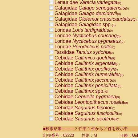
Lemuridae
Varecia variegata
(0)
Galagidae
Galago senegalensis
(0)
Galagidae
Galago demidovii
(0)
Galagidae
Otolemur crassicaudatus
(0)
Galagidae
Galagidae
spp.
(0)
Loridae
Loris tardigradus
(0)
Loridae
Nycticebus coucang
(0)
Loridae
Nycticebus pygmaeus
(0)
Loridae
Perodicticus potto
(0)
Tarsiidae
Tarsius syrichta
(0)
Cebidae
Callimico goeldii
(0)
Cebidae
Callithrix argentata
(0)
Cebidae
Callithrix geoffroyi
(0)
Cebidae
Callithrix humeralifer
(0)
Cebidae
Callithrix jacchus
(0)
Cebidae
Callithrix penicillata
(0)
Cebidae
Callithrix
spp.
(0)
Cebidae
Cebuella pygmaea
(0)
Cebidae
Leontopithecus rosalia
(0)
Cebidae
Saguinus bicolor
(0)
Cebidae
Saguinus fuscicollis
(0)
Cebidae
Saguinus geoffroyi
(0)
Cebidae
Saguinus imperator
(0)
■検索結果-----------2 件中 1 件から 2 件を表示中
Cebidae
Saguinus labiatus
(0)
Cebidae
Saguinus leucopus
剖検番号：02220
性別：M
年齢：Unk
(0)