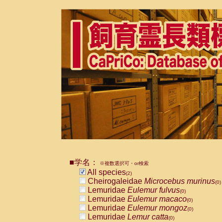
■学名：
※複数選択可・or検索
All species
(2)
Cheirogaleidae
Microcebus murinus
(0)
Lemuridae
Eulemur fulvus
(0)
Lemuridae
Eulemur macaco
(0)
Lemuridae
Eulemur mongoz
(0)
Lemuridae
Lemur catta
(0)