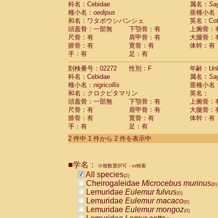
科名：Cebidae
Cebidae
Saguinus midas
属名：
Sa
(0)
種小名：
oedipus
亜種小名
Cebidae
Saguinus mystax
(0)
和名：ワタボウシパンシェ
英名：Cotto
Cebidae
Saguinus nigricollis
(1)
頭蓋骨：一部無
下顎骨：有
上腕骨：
Cebidae
Saguinus oedipus
(1)
尺骨：有
肩甲骨：有
大腿骨：
Cebidae
Saguinus weddelli
(0)
腓骨：有
寛骨：有
体幹：有
Cebidae
Saguinus
spp.
(0)
手：有
足：有
Cebidae
Aotus trivirgatus
(0)
Cebidae
Cebus albifrons
(0)
剖検番号：02272
性別：F
年齢：Unk
Cebidae
Cebus apella
科名：Cebidae
(0)
属名：
Sa
Cebidae
Cebus capucinus
種小名：
nigricollis
亜種小名
(0)
Cebidae
Cebus nigrivittatus
和名：クロクビタマリン
英名：
(0)
Cebidae
Cebus
spp.
頭蓋骨：一部無
下顎骨：有
上腕骨：
(0)
Cebidae
Saimiri boliviensis
尺骨：有
肩甲骨：有
大腿骨：
(0)
腓骨：有
Cebidae
Saimiri sciureus
寛骨：有
体幹：有
(0)
手：有
足：有
Atelidae
Alouatta caraya
(0)
Atelidae
Alouatta fusca
(0)
2 件中 1 件から 2 件を表示中
Atelidae
Alouatta seniculus
(0)
Atelidae
Alouatta
spp.
(0)
Atelidae
Ateles belzebuth
■学名：
(0)
※複数選択可・or検索
Atelidae
Ateles geoffroyi
(0)
All species
(2)
Atelidae
Ateles paniscus
(0)
Cheirogaleidae
Microcebus murinus
(0)
Atelidae
Ateles
spp.
(0)
Lemuridae
Eulemur fulvus
(0)
Atelidae
Lagothrix lagothricha
(0)
Lemuridae
Eulemur macaco
(0)
Atelidae
Lagothrix lagothricha cana
(0)
Lemuridae
Eulemur mongoz
(0)
Pitheciidae
Cacajao calvus rubicundu