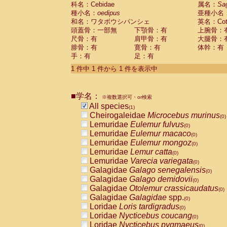
科名：Cebidae
Cebidae
Saguinus midas
属名：
Sa
(0)
種小名：
oedipus
亜種小名
Cebidae
Saguinus mystax
(0)
和名：ワタボウシパンシェ
英名：Cotto
Cebidae
Saguinus nigricollis
(0)
頭蓋骨：一部無
下顎骨：有
上腕骨：
Cebidae
Saguinus oedipus
(1)
尺骨：有
肩甲骨：有
大腿骨：
Cebidae
Saguinus weddelli
(0)
腓骨：有
寛骨：有
体幹：有
Cebidae
Saguinus
spp.
(0)
手：有
足：有
Cebidae
Aotus trivirgatus
(0)
Cebidae
Cebus albifrons
1 件中 1 件から 1 件を表示中
(0)
Cebidae
Cebus apella
(0)
Cebidae
Cebus capucinus
(0)
■学名：
Cebidae
Cebus nigrivittatus
※複数選択可・or検索
(0)
Cebidae
Cebus
spp.
All species
(0)
(1)
Cebidae
Saimiri boliviensis
Cheirogaleidae
Microcebus murinus
(0)
(0)
Cebidae
Saimiri sciureus
Lemuridae
Eulemur fulvus
(0)
(0)
Atelidae
Alouatta caraya
Lemuridae
Eulemur macaco
(0)
(0)
Atelidae
Alouatta fusca
Lemuridae
Eulemur mongoz
(0)
(0)
Atelidae
Alouatta seniculus
Lemuridae
Lemur catta
(0)
(0)
Atelidae
Alouatta
spp.
Lemuridae
Varecia variegata
(0)
(0)
Atelidae
Ateles belzebuth
Galagidae
Galago senegalensis
(0)
(0)
Atelidae
Ateles geoffroyi
Galagidae
Galago demidovii
(0)
(0)
Atelidae
Ateles paniscus
Galagidae
Otolemur crassicaudatus
(0)
(0)
Atelidae
Ateles
spp.
Galagidae
Galagidae
spp.
(0)
(0)
Atelidae
Lagothrix lagothricha
Loridae
Loris tardigradus
(0)
(0)
Atelidae
Lagothrix lagothricha cana
Loridae
Nycticebus coucang
(0)
(0)
Pitheciidae
Cacajao calvus rubicundu
Loridae
Nycticebus pygmaeus
(0)