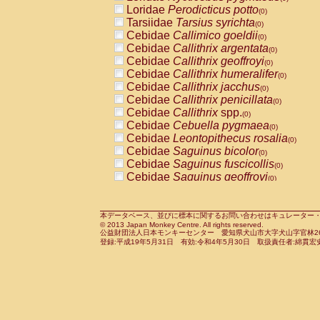
Pitheciidae
Callicebus cupreus
Loridae
Perodicticus potto
(0)
(0)
Pitheciidae
Callicebus donacophilus
Tarsiidae
Tarsius syrichta
(0
(0)
Pitheciidae
Callicebus moloch
Cebidae
Callimico goeldii
(0)
(0)
Pitheciidae
Callicebus torquatus
Cebidae
Callithrix argentata
(0)
(0)
Pitheciidae
Callicebus
spp.
Cebidae
Callithrix geoffroyi
(0)
(0)
Pitheciidae
Chiropotes satanas
Cebidae
Callithrix humeralifer
(0)
(0)
Pitheciidae
Pithecia monachus
Cebidae
Callithrix jacchus
(0)
(0)
Pitheciidae
Pithecia pithecia
Cebidae
Callithrix penicillata
(0)
(0)
Cercopithecidae
Cercocebus agilis
Cebidae
Callithrix
spp.
(0)
(0)
Cercopithecidae
Cercocebus galeritus
Cebidae
Cebuella pygmaea
(0)
Cercopithecidae
Cercocebus torquatu
Cebidae
Leontopithecus rosalia
(0)
Cercopithecidae
Cercocebus torquatus
Cebidae
Saguinus bicolor
(0)
Cercopithecidae
Cercocebus torquatu
Cebidae
Saguinus fuscicollis
(0)
Cercopithecidae
Cercocebus
hybrid
Cebidae
Saguinus geoffroyi
(0)
(0)
Cercopithecidae
Cercocebus
spp.
Cebidae
Saguinus imperator
(0)
(0)
Cercopithecidae
Lophocebus albigen
Cebidae
Saguinus labiatus
(0)
Cercopithecidae
Papio anubis
Cebidae
Saguinus leucopus
本データベース、並びに標本に関するお問い合わせはキュレーター・新宅勇太までお願い
(0)
(0)
© 2013 Japan Monkey Centre. All rights reserved.
Cercopithecidae
Papio cynocephalus
Cebidae
Saguinus midas
(
(0)
公益財団法人日本モンキーセンター 愛知県犬山市大字犬山字官林26番
Cercopithecidae
Papio hamadryas
Cebidae
Saguinus mystax
(0)
登録:平成19年5月31日 有効:令和4年5月30日 取扱責任者:綿貫宏
(0)
Cercopithecidae
Papio papio
Cebidae
Saguinus nigricollis
(0)
(0)
Cercopithecidae
Papio
spp.
Cebidae
Saguinus oedipus
(0)
(1)
Cercopithecidae
Mandrillus leucopha
Cebidae
Saguinus weddelli
(0)
Cercopithecidae
Mandrillus sphinx
Cebidae
Saguinus
spp.
(0)
(0)
Cercopithecidae
Theropithecus gelad
Cebidae
Aotus trivirgatus
(0)
Cercopithecidae
Macaca arctoides
Cebidae
Cebus albifrons
(0)
(0)