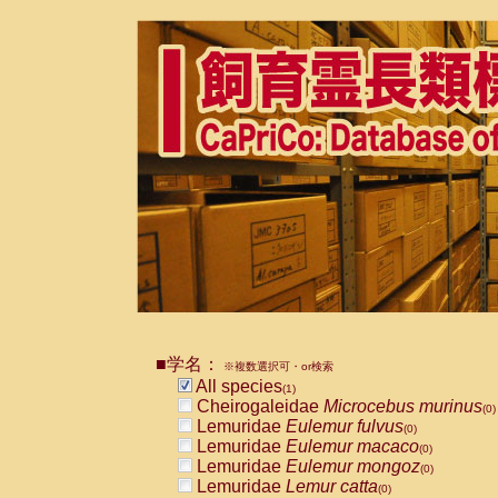
■学名：
※複数選択可・or検索
All species
(1)
Cheirogaleidae
Microcebus murinus
(0)
Lemuridae
Eulemur fulvus
(0)
Lemuridae
Eulemur macaco
(0)
Lemuridae
Eulemur mongoz
(0)
Lemuridae
Lemur catta
(0)