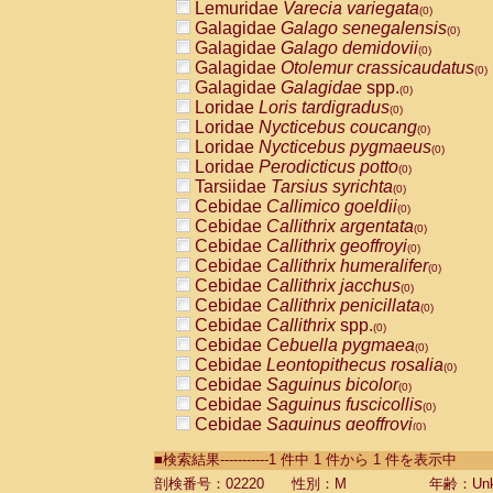
Lemuridae
Varecia variegata
(0)
Galagidae
Galago senegalensis
(0)
Galagidae
Galago demidovii
(0)
Galagidae
Otolemur crassicaudatus
(0)
Galagidae
Galagidae
spp.
(0)
Loridae
Loris tardigradus
(0)
Loridae
Nycticebus coucang
(0)
Loridae
Nycticebus pygmaeus
(0)
Loridae
Perodicticus potto
(0)
Tarsiidae
Tarsius syrichta
(0)
Cebidae
Callimico goeldii
(0)
Cebidae
Callithrix argentata
(0)
Cebidae
Callithrix geoffroyi
(0)
Cebidae
Callithrix humeralifer
(0)
Cebidae
Callithrix jacchus
(0)
Cebidae
Callithrix penicillata
(0)
Cebidae
Callithrix
spp.
(0)
Cebidae
Cebuella pygmaea
(0)
Cebidae
Leontopithecus rosalia
(0)
Cebidae
Saguinus bicolor
(0)
Cebidae
Saguinus fuscicollis
(0)
Cebidae
Saguinus geoffroyi
(0)
Cebidae
Saguinus imperator
(0)
■検索結果-----------1 件中 1 件から 1 件を表示中
Cebidae
Saguinus labiatus
(0)
Cebidae
Saguinus leucopus
剖検番号：02220
性別：M
年齢：Unk
(0)