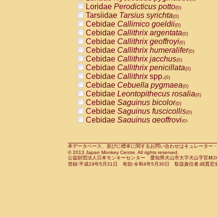
Pitheciidae
Callicebus cupreus
Loridae
Perodicticus potto
(0)
(0)
Pitheciidae
Callicebus donacophilus
Tarsiidae
Tarsius syrichta
(0
(0)
Pitheciidae
Callicebus moloch
Cebidae
Callimico goeldii
(0)
(0)
Pitheciidae
Callicebus torquatus
Cebidae
Callithrix argentata
(0)
(0)
Pitheciidae
Callicebus
spp.
Cebidae
Callithrix geoffroyi
(0)
(0)
Pitheciidae
Chiropotes satanas
Cebidae
Callithrix humeralifer
(0)
(0)
Pitheciidae
Pithecia monachus
Cebidae
Callithrix jacchus
(0)
(0)
Pitheciidae
Pithecia pithecia
Cebidae
Callithrix penicillata
(0)
(0)
Cercopithecidae
Cercocebus agilis
Cebidae
Callithrix
spp.
(0)
(0)
Cercopithecidae
Cercocebus galeritus
Cebidae
Cebuella pygmaea
(0)
Cercopithecidae
Cercocebus torquatu
Cebidae
Leontopithecus rosalia
(0)
Cercopithecidae
Cercocebus torquatus
Cebidae
Saguinus bicolor
(0)
Cercopithecidae
Cercocebus torquatu
Cebidae
Saguinus fuscicollis
(0)
Cercopithecidae
Cercocebus
hybrid
Cebidae
Saguinus geoffroyi
(0)
(0)
Cercopithecidae
Cercocebus
spp.
Cebidae
Saguinus imperator
(0)
(0)
Cercopithecidae
Lophocebus albigen
Cebidae
Saguinus labiatus
(0)
Cercopithecidae
Papio anubis
Cebidae
Saguinus leucopus
本データベース、並びに標本に関するお問い合わせはキュレーター・新宅勇太までお願い
(0)
(0)
© 2013 Japan Monkey Centre. All rights reserved.
Cercopithecidae
Papio cynocephalus
Cebidae
Saguinus midas
(
(0)
公益財団法人日本モンキーセンター 愛知県犬山市大字犬山字官林26番
Cercopithecidae
Papio hamadryas
Cebidae
Saguinus mystax
(0)
登録:平成19年5月31日 有効:令和4年5月30日 取扱責任者:綿貫宏
(0)
Cercopithecidae
Papio papio
Cebidae
Saguinus nigricollis
(0)
(0)
Cercopithecidae
Papio
spp.
Cebidae
Saguinus oedipus
(0)
(1)
Cercopithecidae
Mandrillus leucopha
Cebidae
Saguinus weddelli
(0)
Cercopithecidae
Mandrillus sphinx
Cebidae
Saguinus
spp.
(0)
(0)
Cercopithecidae
Theropithecus gelad
Cebidae
Aotus trivirgatus
(0)
Cercopithecidae
Macaca arctoides
Cebidae
Cebus albifrons
(0)
(0)