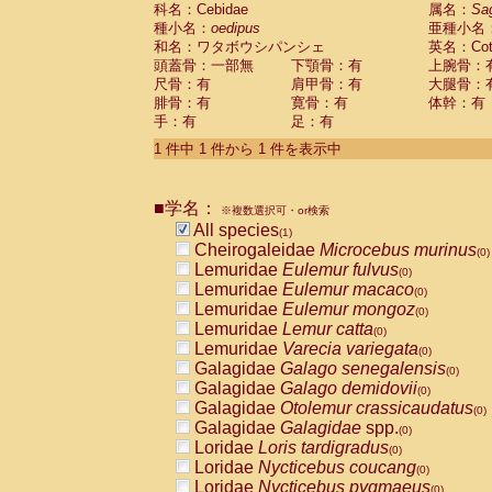
科名：Cebidae
Cebidae
Saguinus midas
属名：
Sa
(0)
種小名：
oedipus
亜種小名
Cebidae
Saguinus mystax
(0)
和名：ワタボウシパンシェ
英名：Cotto
Cebidae
Saguinus nigricollis
(0)
頭蓋骨：一部無
下顎骨：有
上腕骨：
Cebidae
Saguinus oedipus
(1)
尺骨：有
肩甲骨：有
大腿骨：
Cebidae
Saguinus weddelli
(0)
腓骨：有
寛骨：有
体幹：有
Cebidae
Saguinus
spp.
(0)
手：有
足：有
Cebidae
Aotus trivirgatus
(0)
Cebidae
Cebus albifrons
1 件中 1 件から 1 件を表示中
(0)
Cebidae
Cebus apella
(0)
Cebidae
Cebus capucinus
(0)
■学名：
Cebidae
Cebus nigrivittatus
※複数選択可・or検索
(0)
Cebidae
Cebus
spp.
All species
(0)
(1)
Cebidae
Saimiri boliviensis
Cheirogaleidae
Microcebus murinus
(0)
(0)
Cebidae
Saimiri sciureus
Lemuridae
Eulemur fulvus
(0)
(0)
Atelidae
Alouatta caraya
Lemuridae
Eulemur macaco
(0)
(0)
Atelidae
Alouatta fusca
Lemuridae
Eulemur mongoz
(0)
(0)
Atelidae
Alouatta seniculus
Lemuridae
Lemur catta
(0)
(0)
Atelidae
Alouatta
spp.
Lemuridae
Varecia variegata
(0)
(0)
Atelidae
Ateles belzebuth
Galagidae
Galago senegalensis
(0)
(0)
Atelidae
Ateles geoffroyi
Galagidae
Galago demidovii
(0)
(0)
Atelidae
Ateles paniscus
Galagidae
Otolemur crassicaudatus
(0)
(0)
Atelidae
Ateles
spp.
Galagidae
Galagidae
spp.
(0)
(0)
Atelidae
Lagothrix lagothricha
Loridae
Loris tardigradus
(0)
(0)
Atelidae
Lagothrix lagothricha cana
Loridae
Nycticebus coucang
(0)
(0)
Pitheciidae
Cacajao calvus rubicundu
Loridae
Nycticebus pygmaeus
(0)