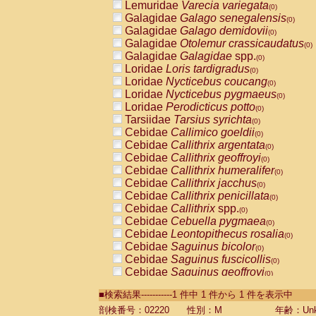
Lemuridae
Varecia variegata
(0)
Galagidae
Galago senegalensis
(0)
Galagidae
Galago demidovii
(0)
Galagidae
Otolemur crassicaudatus
(0)
Galagidae
Galagidae
spp.
(0)
Loridae
Loris tardigradus
(0)
Loridae
Nycticebus coucang
(0)
Loridae
Nycticebus pygmaeus
(0)
Loridae
Perodicticus potto
(0)
Tarsiidae
Tarsius syrichta
(0)
Cebidae
Callimico goeldii
(0)
Cebidae
Callithrix argentata
(0)
Cebidae
Callithrix geoffroyi
(0)
Cebidae
Callithrix humeralifer
(0)
Cebidae
Callithrix jacchus
(0)
Cebidae
Callithrix penicillata
(0)
Cebidae
Callithrix
spp.
(0)
Cebidae
Cebuella pygmaea
(0)
Cebidae
Leontopithecus rosalia
(0)
Cebidae
Saguinus bicolor
(0)
Cebidae
Saguinus fuscicollis
(0)
Cebidae
Saguinus geoffroyi
(0)
Cebidae
Saguinus imperator
(0)
■検索結果-----------1 件中 1 件から 1 件を表示中
Cebidae
Saguinus labiatus
(0)
Cebidae
Saguinus leucopus
剖検番号：02220
性別：M
年齢：Unk
(0)