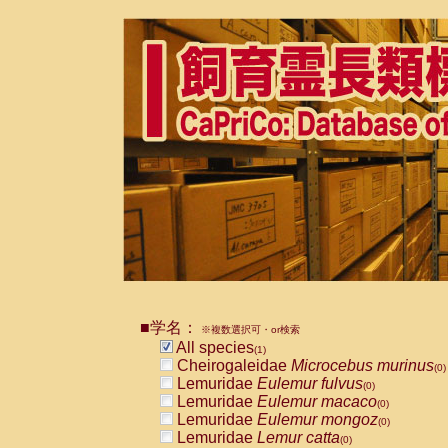
■学名：
※複数選択可・or検索
All species
(1)
Cheirogaleidae
Microcebus murinus
(0)
Lemuridae
Eulemur fulvus
(0)
Lemuridae
Eulemur macaco
(0)
Lemuridae
Eulemur mongoz
(0)
Lemuridae
Lemur catta
(0)