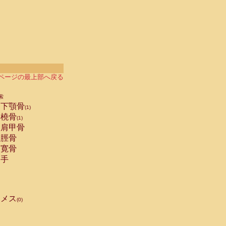
ページの最上部へ戻る
索
下顎骨
(1)
橈骨
(1)
肩甲骨
脛骨
寛骨
手
メス
(0)