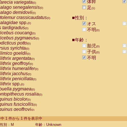
体幹
arecia variegata
(0)
alago senegalensis
足
(0)
(1)
alago demidovii
(0)
tolemur crassicaudatus
■性別：
(0)
alagidae
spp.
オス
(0)
s tardigradus
(0)
不明
(0)
ticebus coucang
(0)
ticebus pygmaeus
(0)
■年齢：
dicticus potto
(0)
胎児
(0)
rsius syrichta
(0)
子供
limico goeldii
(0)
(0)
不明
lithrix argentata
(0)
lithrix geoffroyi
(0)
lithrix humeralifer
(0)
lithrix jacchus
(0)
lithrix penicillata
(0)
lithrix
spp.
(0)
buella pygmaea
(0)
ntopithecus rosalia
(0)
uinus bicolor
(0)
uinus fuscicollis
(0)
uinus geoffroyi
(0)
uinus imperator
(0)
-1 件中 1 件から 1 件を表示中
uinus labiatus
(0)
guinus leucopus
性別：M
年齢：Unknown
(0)