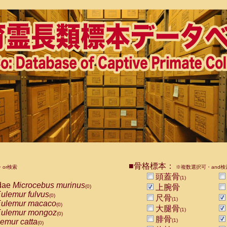
■骨格標本：
or検索
※複数選択可・and検
頭蓋骨
(1)
dae
Microcebus murinus
上腕骨
(0)
ulemur fulvus
(0)
尺骨
(1)
ulemur macaco
(0)
大腿骨
(1)
ulemur mongoz
(0)
腓骨
emur catta
(1)
(0)