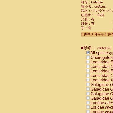
科名：Cebidae
Cebidae
Sa
種小名：
oedipus
Cebidae
Sa
和名：ワタボウシパ
Cebidae
Sag
頭蓋骨：一部無
Cebidae
Sa
尺骨：有
Cebidae
Sag
腓骨：有
Cebidae
Sa
手：有
Cebidae
Aot
Cebidae
Ceb
1 件中 1 件から 1 
Cebidae
Ceb
Cebidae
Ce
■学名：
Cebidae
Ceb
※複数選択可・
Cebidae
Ce
All species
(1)
Cebidae
Sai
Cheirogalei
Cebidae
Sai
Lemuridae
E
Atelidae
Alo
Lemuridae
E
Atelidae
Alo
Lemuridae
E
Atelidae
Alo
Lemuridae
L
Atelidae
Alo
Lemuridae
V
Atelidae
Ate
Galagidae
G
Atelidae
Ate
Galagidae
G
Atelidae
Ate
Galagidae
O
Atelidae
Ate
Galagidae
G
Atelidae
Lag
Loridae
Lori
Atelidae
Lag
Loridae
Nyc
Pitheciidae
Loridae
Nyc