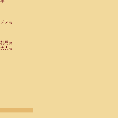
手
メス
(0)
乳児
(0)
大人
(0)