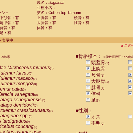
guinus midas
属名：
Saguinus
(0)
亜種小名：
guinus mystax
(0)
ンシェ
英名：Cotton-top Tamarin
uinus nigricollis
(0)
下顎骨：有
上腕骨：有
橈骨：有
guinus oedipus
(1)
肩甲骨：有
大腿骨：有
脛骨：有
uinus weddelli
(0)
寛骨：有
体幹：有
guinus
spp.
(0)
足：有
us trivirgatus
(0)
us albifrons
件を表示中
(0)
us apella
▲この
(0)
bus capucinus
(0)
us nigrivittatus
■骨格標本：
or検索
(0)
※複数選択可・and検
bus
spp.
頭蓋骨
(0)
(1)
miri boliviensis
dae
Microcebus murinus
(0)
上腕骨
(0)
miri sciureus
ulemur fulvus
(0)
(0)
尺骨
(1)
uatta caraya
ulemur macaco
(0)
(0)
大腿骨
(1)
uatta fusca
ulemur mongoz
(0)
(0)
腓骨
uatta seniculus
emur catta
(1)
(0)
(0)
uatta
spp.
体幹
arecia variegata
(0)
(0)
les belzebuth
alago senegalensis
足
(0)
(0)
(1)
les geoffroyi
alago demidovii
(0)
(0)
les paniscus
tolemur crassicaudatus
■性別：
(0)
(0)
les
spp.
alagidae
spp.
(0)
オス
(0)
othrix lagothricha
s tardigradus
(0)
(0)
不明
(0)
othrix lagothricha cana
ticebus coucang
(0)
(0)
Cacajao calvus rubicundus
ticebus pygmaeus
(0)
(0)