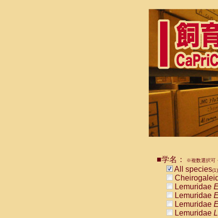
■学名：
※複数選択可・
All species
(1)
Cheirogalei
Lemuridae
E
Lemuridae
E
Lemuridae
E
Lemuridae
L