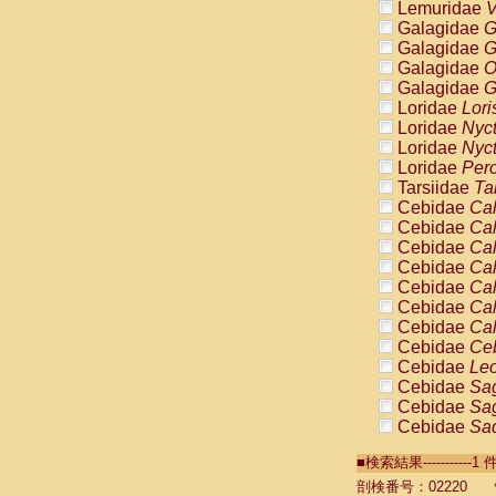
Lemuridae
V
Galagidae
G
Galagidae
G
Galagidae
O
Galagidae
G
Loridae
Lori
Loridae
Nyc
Loridae
Nyc
Loridae
Pero
Tarsiidae
Ta
Cebidae
Cal
Cebidae
Cal
Cebidae
Cal
Cebidae
Cal
Cebidae
Cal
Cebidae
Cal
Cebidae
Cal
Cebidae
Ce
Cebidae
Leo
Cebidae
Sag
Cebidae
Sag
Cebidae
Sag
Cebidae
Sag
■検索結果----------
Cebidae
Sag
Cebidae
Sa
剖検番号：02220