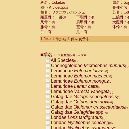
科名：Cebidae
Cebidae
Saguinus midas
属名：
Sa
(0)
種小名：
oedipus
亜種小名
Cebidae
Saguinus mystax
(0)
和名：ワタボウシパンシェ
英名：Cotto
Cebidae
Saguinus nigricollis
(0)
頭蓋骨：一部無
下顎骨：有
上腕骨：
Cebidae
Saguinus oedipus
(1)
尺骨：有
肩甲骨：有
大腿骨：
Cebidae
Saguinus weddelli
(0)
腓骨：有
寛骨：有
体幹：有
Cebidae
Saguinus
spp.
(0)
手：有
足：有
Cebidae
Aotus trivirgatus
(0)
Cebidae
Cebus albifrons
1 件中 1 件から 1 件を表示中
(0)
Cebidae
Cebus apella
(0)
Cebidae
Cebus capucinus
(0)
■学名：
Cebidae
Cebus nigrivittatus
※複数選択可・or検索
(0)
Cebidae
Cebus
spp.
All Species
(0)
(1)
Cebidae
Saimiri boliviensis
Cheirogaleidae
Microcebus murinus
(0)
(0)
Cebidae
Saimiri sciureus
Lemuridae
Eulemur fulvus
(0)
(0)
Atelidae
Alouatta caraya
Lemuridae
Eulemur macaco
(0)
(0)
Atelidae
Alouatta fusca
Lemuridae
Eulemur mongoz
(0)
(0)
Atelidae
Alouatta seniculus
Lemuridae
Lemur catta
(0)
(0)
Atelidae
Alouatta
spp.
Lemuridae
Varecia variegata
(0)
(0)
Atelidae
Ateles belzebuth
Galagidae
Galago senegalensis
(0)
(0)
Atelidae
Ateles geoffroyi
Galagidae
Galago demidovii
(0)
(0)
Atelidae
Ateles paniscus
Galagidae
Otolemur crassicaudatus
(0)
(0)
Atelidae
Ateles
spp.
Galagidae
Galagidae
spp.
(0)
(0)
Atelidae
Lagothrix lagothricha
Loridae
Loris tardigradus
(0)
(0)
Atelidae
Lagothrix lagothricha cana
Loridae
Nycticebus coucang
(0)
(0)
Pitheciidae
Cacajao calvus rubicundu
Loridae
Nycticebus pygmaeus
(0)