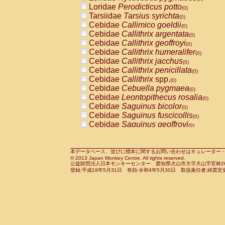
Pitheciidae
Callicebus cupreus
Loridae
Perodicticus potto
(0)
(0)
Pitheciidae
Callicebus donacophilus
Tarsiidae
Tarsius syrichta
(0
(0)
Pitheciidae
Callicebus moloch
Cebidae
Callimico goeldii
(0)
(0)
Pitheciidae
Callicebus torquatus
Cebidae
Callithrix argentata
(0)
(0)
Pitheciidae
Callicebus
spp.
Cebidae
Callithrix geoffroyi
(0)
(0)
Pitheciidae
Chiropotes satanas
Cebidae
Callithrix humeralifer
(0)
(0)
Pitheciidae
Pithecia monachus
Cebidae
Callithrix jacchus
(0)
(0)
Pitheciidae
Pithecia pithecia
Cebidae
Callithrix penicillata
(0)
(0)
Cercopithecidae
Cercocebus agilis
Cebidae
Callithrix
spp.
(0)
(0)
Cercopithecidae
Cercocebus galeritus
Cebidae
Cebuella pygmaea
(0)
Cercopithecidae
Cercocebus torquatu
Cebidae
Leontopithecus rosalia
(0)
Cercopithecidae
Cercocebus torquatus
Cebidae
Saguinus bicolor
(0)
Cercopithecidae
Cercocebus torquatu
Cebidae
Saguinus fuscicollis
(0)
Cercopithecidae
Cercocebus
hybrid
Cebidae
Saguinus geoffroyi
(0)
(0)
Cercopithecidae
Cercocebus
spp.
Cebidae
Saguinus imperator
(0)
(0)
Cercopithecidae
Lophocebus albigen
Cebidae
Saguinus labiatus
(0)
Cercopithecidae
Papio anubis
Cebidae
Saguinus leucopus
本データベース、並びに標本に関するお問い合わせはキュレーター・新宅勇太までお願い
(0)
(0)
© 2013 Japan Monkey Centre. All rights reserved.
Cercopithecidae
Papio cynocephalus
Cebidae
Saguinus midas
(
(0)
公益財団法人日本モンキーセンター 愛知県犬山市大字犬山字官林26番
Cercopithecidae
Papio hamadryas
Cebidae
Saguinus mystax
(0)
登録:平成19年5月31日 有効:令和4年5月30日 取扱責任者:綿貫宏
(0)
Cercopithecidae
Papio papio
Cebidae
Saguinus nigricollis
(0)
(0)
Cercopithecidae
Papio
spp.
Cebidae
Saguinus oedipus
(0)
(1)
Cercopithecidae
Mandrillus leucopha
Cebidae
Saguinus weddelli
(0)
Cercopithecidae
Mandrillus sphinx
Cebidae
Saguinus
spp.
(0)
(0)
Cercopithecidae
Theropithecus gelad
Cebidae
Aotus trivirgatus
(0)
Cercopithecidae
Macaca arctoides
Cebidae
Cebus albifrons
(0)
(0)