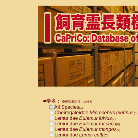
■学名：
※複数選択可・or検索
All Species
(1)
Cheirogaleidae
Microcebus murinus
(0)
Lemuridae
Eulemur fulvus
(0)
Lemuridae
Eulemur macaco
(0)
Lemuridae
Eulemur mongoz
(0)
Lemuridae
Lemur catta
(0)