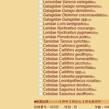
Lemuridae
Varecia variegata
(0)
Galagidae
Galago senegalensis
(0)
Galagidae
Galago demidovii
(0)
Galagidae
Otolemur crassicaudatus
(0)
Galagidae
Galagidae
spp.
(0)
Loridae
Loris tardigradus
(0)
Loridae
Nycticebus coucang
(0)
Loridae
Nycticebus pygmaeus
(0)
Loridae
Perodicticus potto
(0)
Tarsiidae
Tarsius syrichta
(0)
Cebidae
Callimico goeldii
(0)
Cebidae
Callithrix argentata
(0)
Cebidae
Callithrix geoffroyi
(0)
Cebidae
Callithrix humeralifer
(0)
Cebidae
Callithrix jacchus
(0)
Cebidae
Callithrix penicillata
(0)
Cebidae
Callithrix
spp.
(0)
Cebidae
Cebuella pygmaea
(0)
Cebidae
Leontopithecus rosalia
(0)
Cebidae
Saguinus bicolor
(0)
Cebidae
Saguinus fuscicollis
(0)
Cebidae
Saguinus geoffroyi
(0)
Cebidae
Saguinus imperator
(0)
■検索結果-----------1 件中 1 件から 1 件を表示中
Cebidae
Saguinus labiatus
(0)
Cebidae
Saguinus leucopus
剖検番号：02220
性別：M
年齢：Unk
(0)