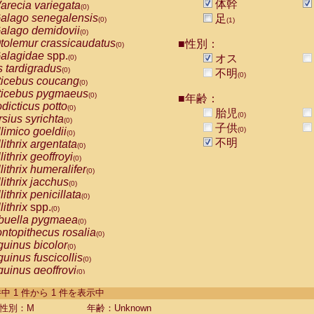
体幹
arecia variegata
(0)
alago senegalensis
足
(0)
(1)
alago demidovii
(0)
tolemur crassicaudatus
■性別：
(0)
alagidae
spp.
オス
(0)
s tardigradus
(0)
不明
(0)
ticebus coucang
(0)
ticebus pygmaeus
(0)
■年齢：
dicticus potto
(0)
胎児
(0)
rsius syrichta
(0)
子供
limico goeldii
(0)
(0)
不明
lithrix argentata
(0)
lithrix geoffroyi
(0)
lithrix humeralifer
(0)
lithrix jacchus
(0)
lithrix penicillata
(0)
lithrix
spp.
(0)
buella pygmaea
(0)
ntopithecus rosalia
(0)
uinus bicolor
(0)
uinus fuscicollis
(0)
uinus geoffroyi
(0)
uinus imperator
(0)
-1 件中 1 件から 1 件を表示中
uinus labiatus
(0)
guinus leucopus
性別：M
年齢：Unknown
(0)