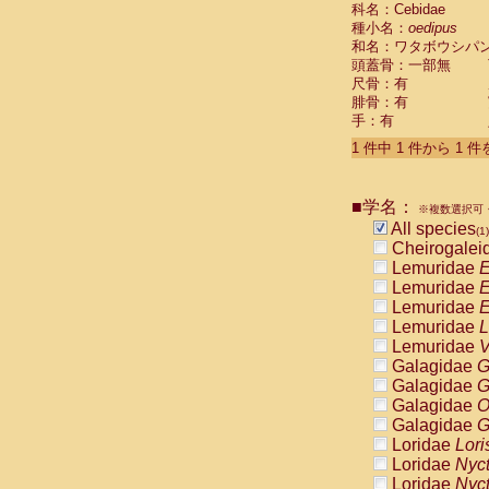
科名：Cebidae
Cebidae
Sa
種小名：
oedipus
Cebidae
Sa
和名：ワタボウシパ
Cebidae
Sag
頭蓋骨：一部無
Cebidae
Sa
尺骨：有
Cebidae
Sag
腓骨：有
Cebidae
Sa
手：有
Cebidae
Aot
Cebidae
Ceb
1 件中 1 件から 1 
Cebidae
Ceb
Cebidae
Ce
■学名：
Cebidae
Ceb
※複数選択可・
Cebidae
Ce
All species
(1)
Cebidae
Sai
Cheirogalei
Cebidae
Sai
Lemuridae
E
Atelidae
Alo
Lemuridae
E
Atelidae
Alo
Lemuridae
E
Atelidae
Alo
Lemuridae
L
Atelidae
Alo
Lemuridae
V
Atelidae
Ate
Galagidae
G
Atelidae
Ate
Galagidae
G
Atelidae
Ate
Galagidae
O
Atelidae
Ate
Galagidae
G
Atelidae
Lag
Loridae
Lori
Atelidae
Lag
Loridae
Nyc
Pitheciidae
Loridae
Nyc