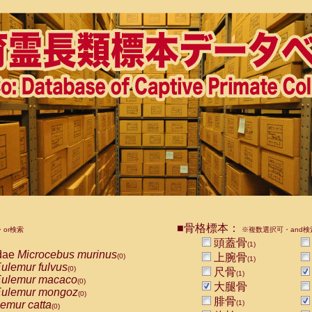
■骨格標本：
or検索
※複数選択可・and検
頭蓋骨
(1)
dae
Microcebus murinus
上腕骨
(0)
(1)
ulemur fulvus
(0)
尺骨
(1)
ulemur macaco
(0)
大腿骨
ulemur mongoz
(0)
腓骨
emur catta
(1)
(0)