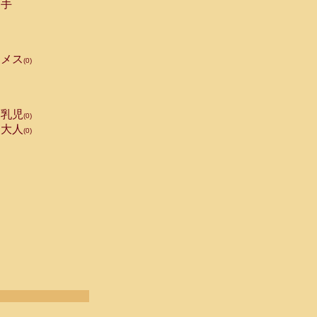
手
メス
(0)
乳児
(0)
大人
(0)