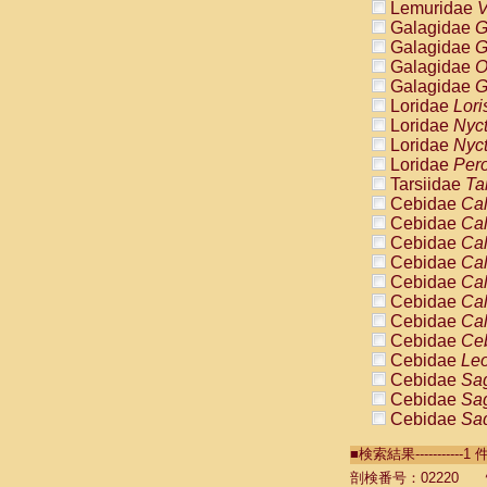
Lemuridae
V
Galagidae
G
Galagidae
G
Galagidae
O
Galagidae
G
Loridae
Lori
Loridae
Nyc
Loridae
Nyc
Loridae
Pero
Tarsiidae
Ta
Cebidae
Cal
Cebidae
Cal
Cebidae
Cal
Cebidae
Cal
Cebidae
Cal
Cebidae
Cal
Cebidae
Cal
Cebidae
Ce
Cebidae
Leo
Cebidae
Sag
Cebidae
Sag
Cebidae
Sag
Cebidae
Sag
■検索結果----------
Cebidae
Sag
Cebidae
Sa
剖検番号：02220