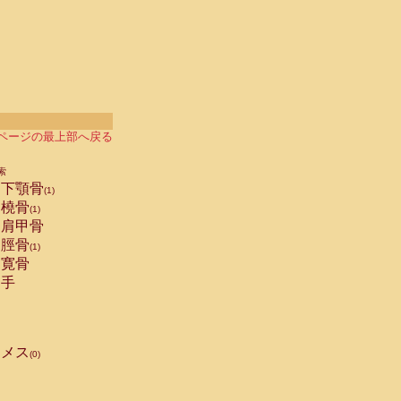
ページの最上部へ戻る
索
下顎骨
(1)
橈骨
(1)
肩甲骨
脛骨
(1)
寛骨
手
メス
(0)