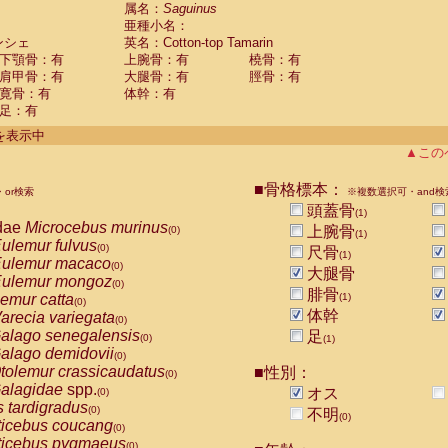
guinus midas
属名：
Saguinus
(0)
亜種小名：
guinus mystax
(0)
ンシェ
英名：Cotton-top Tamarin
uinus nigricollis
(0)
下顎骨：有
上腕骨：有
橈骨：有
guinus oedipus
(1)
肩甲骨：有
大腿骨：有
脛骨：有
uinus weddelli
(0)
寛骨：有
体幹：有
guinus
spp.
(0)
足：有
us trivirgatus
(0)
us albifrons
件を表示中
(0)
us apella
▲この
(0)
bus capucinus
(0)
us nigrivittatus
■骨格標本：
or検索
(0)
※複数選択可・and検
bus
spp.
頭蓋骨
(0)
(1)
miri boliviensis
dae
Microcebus murinus
(0)
上腕骨
(0)
(1)
miri sciureus
ulemur fulvus
(0)
(0)
尺骨
(1)
uatta caraya
ulemur macaco
(0)
(0)
大腿骨
uatta fusca
ulemur mongoz
(0)
(0)
腓骨
uatta seniculus
emur catta
(1)
(0)
(0)
uatta
spp.
体幹
arecia variegata
(0)
(0)
les belzebuth
alago senegalensis
足
(0)
(0)
(1)
les geoffroyi
alago demidovii
(0)
(0)
les paniscus
tolemur crassicaudatus
■性別：
(0)
(0)
les
spp.
alagidae
spp.
(0)
オス
(0)
othrix lagothricha
s tardigradus
(0)
(0)
不明
(0)
othrix lagothricha cana
ticebus coucang
(0)
(0)
Cacajao calvus rubicundus
ticebus pygmaeus
(0)
(0)