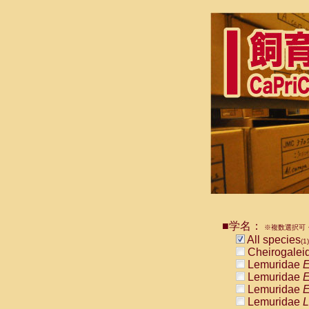
■学名：
※複数選択可・
All species
(1)
Cheirogalei
Lemuridae
E
Lemuridae
E
Lemuridae
E
Lemuridae
L