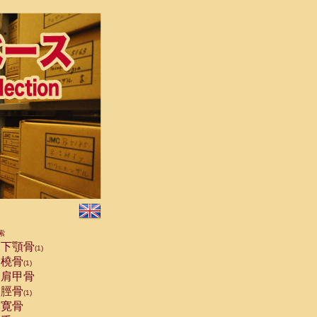
索
下顎骨
(1)
橈骨
(1)
肩甲骨
脛骨
(1)
寛骨