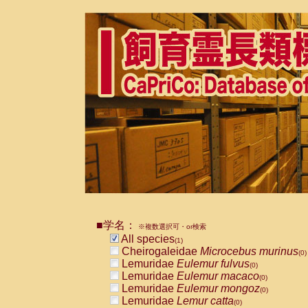
■学名：
※複数選択可・or検索
All species
(1)
Cheirogaleidae
Microcebus murinus
(0)
Lemuridae
Eulemur fulvus
(0)
Lemuridae
Eulemur macaco
(0)
Lemuridae
Eulemur mongoz
(0)
Lemuridae
Lemur catta
(0)