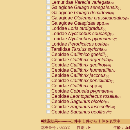
Lemuridae
Varecia variegata
(0)
Galagidae
Galago senegalensis
(0)
Galagidae
Galago demidovii
(0)
Galagidae
Otolemur crassicaudatus
(0)
Galagidae
Galagidae
spp.
(0)
Loridae
Loris tardigradus
(0)
Loridae
Nycticebus coucang
(0)
Loridae
Nycticebus pygmaeus
(0)
Loridae
Perodicticus potto
(0)
Tarsiidae
Tarsius syrichta
(0)
Cebidae
Callimico goeldii
(0)
Cebidae
Callithrix argentata
(0)
Cebidae
Callithrix geoffroyi
(0)
Cebidae
Callithrix humeralifer
(0)
Cebidae
Callithrix jacchus
(0)
Cebidae
Callithrix penicillata
(0)
Cebidae
Callithrix
spp.
(0)
Cebidae
Cebuella pygmaea
(0)
Cebidae
Leontopithecus rosalia
(0)
Cebidae
Saguinus bicolor
(0)
Cebidae
Saguinus fuscicollis
(0)
Cebidae
Saguinus geoffroyi
(0)
Cebidae
Saguinus imperator
(0)
■検索結果-----------1 件中 1 件から 1 件を表示中
Cebidae
Saguinus labiatus
(0)
Cebidae
Saguinus leucopus
剖検番号：02272
性別：F
年齢：Unk
(0)