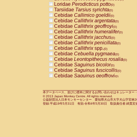
Pitheciidae
Callicebus cupreus
Loridae
Perodicticus potto
(0)
(0)
Pitheciidae
Callicebus donacophilus
Tarsiidae
Tarsius syrichta
(0
(0)
Pitheciidae
Callicebus moloch
Cebidae
Callimico goeldii
(0)
(0)
Pitheciidae
Callicebus torquatus
Cebidae
Callithrix argentata
(0)
(0)
Pitheciidae
Callicebus
spp.
Cebidae
Callithrix geoffroyi
(0)
(0)
Pitheciidae
Chiropotes satanas
Cebidae
Callithrix humeralifer
(0)
(0)
Pitheciidae
Pithecia monachus
Cebidae
Callithrix jacchus
(0)
(0)
Pitheciidae
Pithecia pithecia
Cebidae
Callithrix penicillata
(0)
(0)
Cercopithecidae
Cercocebus agilis
Cebidae
Callithrix
spp.
(0)
(0)
Cercopithecidae
Cercocebus galeritus
Cebidae
Cebuella pygmaea
(0)
Cercopithecidae
Cercocebus torquatu
Cebidae
Leontopithecus rosalia
(0)
Cercopithecidae
Cercocebus torquatus
Cebidae
Saguinus bicolor
(0)
Cercopithecidae
Cercocebus torquatu
Cebidae
Saguinus fuscicollis
(0)
Cercopithecidae
Cercocebus
hybrid
Cebidae
Saguinus geoffroyi
(0)
(0)
Cercopithecidae
Cercocebus
spp.
Cebidae
Saguinus imperator
(0)
(0)
Cercopithecidae
Lophocebus albigen
Cebidae
Saguinus labiatus
(0)
Cercopithecidae
Papio anubis
Cebidae
Saguinus leucopus
本データベース、並びに標本に関するお問い合わせはキュレーター・新宅勇太までお願い
(0)
(0)
© 2013 Japan Monkey Centre. All rights reserved.
Cercopithecidae
Papio cynocephalus
Cebidae
Saguinus midas
(
(0)
公益財団法人日本モンキーセンター 愛知県犬山市大字犬山字官林26番
Cercopithecidae
Papio hamadryas
Cebidae
Saguinus mystax
(0)
登録:平成19年5月31日 有効:令和4年5月30日 取扱責任者:綿貫宏
(0)
Cercopithecidae
Papio papio
Cebidae
Saguinus nigricollis
(0)
(1)
Cercopithecidae
Papio
spp.
Cebidae
Saguinus oedipus
(0)
(0)
Cercopithecidae
Mandrillus leucopha
Cebidae
Saguinus weddelli
(0)
Cercopithecidae
Mandrillus sphinx
Cebidae
Saguinus
spp.
(0)
(0)
Cercopithecidae
Theropithecus gelad
Cebidae
Aotus trivirgatus
(0)
Cercopithecidae
Macaca arctoides
Cebidae
Cebus albifrons
(0)
(0)