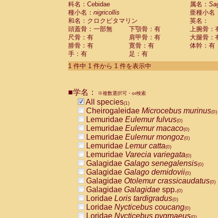
科名：Cebidae
Cebidae
Saguinus midas
属名：
Sa
(0)
種小名：
nigricollis
亜種小名
Cebidae
Saguinus mystax
(0)
和名：クロクビタマリン
英名：
Cebidae
Saguinus nigricollis
(1)
頭蓋骨：一部無
下顎骨：有
上腕骨：
Cebidae
Saguinus oedipus
(0)
尺骨：有
肩甲骨：有
大腿骨：
Cebidae
Saguinus weddelli
(0)
腓骨：有
寛骨：有
体幹：有
Cebidae
Saguinus
spp.
(0)
手：有
足：有
Cebidae
Aotus trivirgatus
(0)
Cebidae
Cebus albifrons
1 件中 1 件から 1 件を表示中
(0)
Cebidae
Cebus apella
(0)
Cebidae
Cebus capucinus
(0)
■学名：
Cebidae
Cebus nigrivittatus
※複数選択可・or検索
(0)
Cebidae
Cebus
spp.
All species
(0)
(1)
Cebidae
Saimiri boliviensis
Cheirogaleidae
Microcebus murinus
(0)
(0)
Cebidae
Saimiri sciureus
Lemuridae
Eulemur fulvus
(0)
(0)
Atelidae
Alouatta caraya
Lemuridae
Eulemur macaco
(0)
(0)
Atelidae
Alouatta fusca
Lemuridae
Eulemur mongoz
(0)
(0)
Atelidae
Alouatta seniculus
Lemuridae
Lemur catta
(0)
(0)
Atelidae
Alouatta
spp.
Lemuridae
Varecia variegata
(0)
(0)
Atelidae
Ateles belzebuth
Galagidae
Galago senegalensis
(0)
(0)
Atelidae
Ateles geoffroyi
Galagidae
Galago demidovii
(0)
(0)
Atelidae
Ateles paniscus
Galagidae
Otolemur crassicaudatus
(0)
(0)
Atelidae
Ateles
spp.
Galagidae
Galagidae
spp.
(0)
(0)
Atelidae
Lagothrix lagothricha
Loridae
Loris tardigradus
(0)
(0)
Atelidae
Lagothrix lagothricha cana
Loridae
Nycticebus coucang
(0)
(0)
Pitheciidae
Cacajao calvus rubicundu
Loridae
Nycticebus pygmaeus
(0)