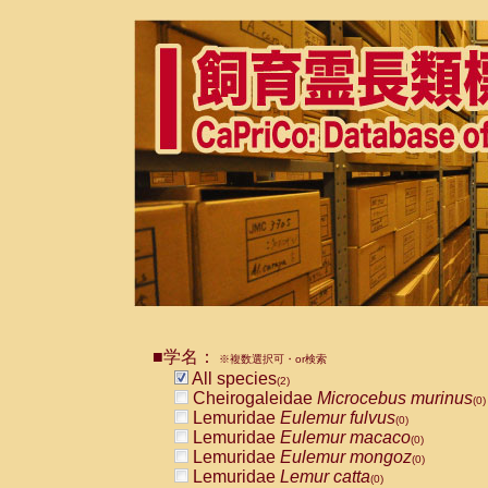
■学名：
※複数選択可・or検索
All species
(2)
Cheirogaleidae
Microcebus murinus
(0)
Lemuridae
Eulemur fulvus
(0)
Lemuridae
Eulemur macaco
(0)
Lemuridae
Eulemur mongoz
(0)
Lemuridae
Lemur catta
(0)