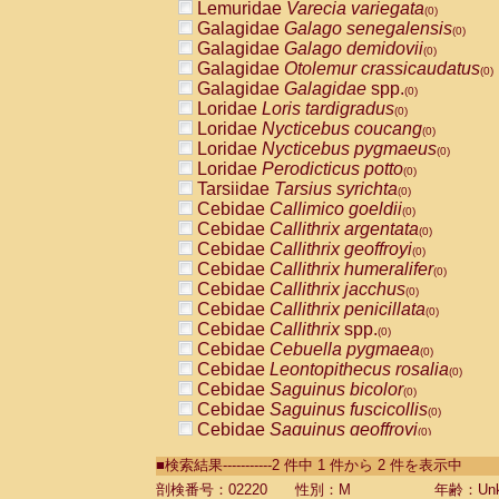
Lemuridae
Varecia variegata
(0)
Galagidae
Galago senegalensis
(0)
Galagidae
Galago demidovii
(0)
Galagidae
Otolemur crassicaudatus
(0)
Galagidae
Galagidae
spp.
(0)
Loridae
Loris tardigradus
(0)
Loridae
Nycticebus coucang
(0)
Loridae
Nycticebus pygmaeus
(0)
Loridae
Perodicticus potto
(0)
Tarsiidae
Tarsius syrichta
(0)
Cebidae
Callimico goeldii
(0)
Cebidae
Callithrix argentata
(0)
Cebidae
Callithrix geoffroyi
(0)
Cebidae
Callithrix humeralifer
(0)
Cebidae
Callithrix jacchus
(0)
Cebidae
Callithrix penicillata
(0)
Cebidae
Callithrix
spp.
(0)
Cebidae
Cebuella pygmaea
(0)
Cebidae
Leontopithecus rosalia
(0)
Cebidae
Saguinus bicolor
(0)
Cebidae
Saguinus fuscicollis
(0)
Cebidae
Saguinus geoffroyi
(0)
Cebidae
Saguinus imperator
(0)
■検索結果-----------2 件中 1 件から 2 件を表示中
Cebidae
Saguinus labiatus
(0)
Cebidae
Saguinus leucopus
剖検番号：02220
性別：M
年齢：Unk
(0)