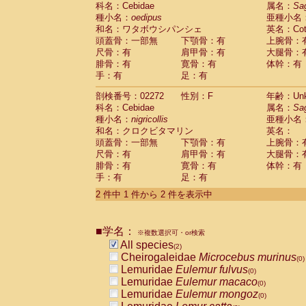
科名：Cebidae
Cebidae
Saguinus midas
属名：
Sa
(0)
種小名：
oedipus
亜種小名
Cebidae
Saguinus mystax
(0)
和名：ワタボウシパンシェ
英名：Cotto
Cebidae
Saguinus nigricollis
(1)
頭蓋骨：一部無
下顎骨：有
上腕骨：
Cebidae
Saguinus oedipus
(1)
尺骨：有
肩甲骨：有
大腿骨：
Cebidae
Saguinus weddelli
(0)
腓骨：有
寛骨：有
体幹：有
Cebidae
Saguinus
spp.
(0)
手：有
足：有
Cebidae
Aotus trivirgatus
(0)
Cebidae
Cebus albifrons
(0)
剖検番号：02272
性別：F
年齢：Unk
Cebidae
Cebus apella
科名：Cebidae
(0)
属名：
Sa
Cebidae
Cebus capucinus
種小名：
nigricollis
亜種小名
(0)
Cebidae
Cebus nigrivittatus
和名：クロクビタマリン
英名：
(0)
Cebidae
Cebus
spp.
頭蓋骨：一部無
下顎骨：有
上腕骨：
(0)
Cebidae
Saimiri boliviensis
尺骨：有
肩甲骨：有
大腿骨：
(0)
腓骨：有
Cebidae
Saimiri sciureus
寛骨：有
体幹：有
(0)
手：有
足：有
Atelidae
Alouatta caraya
(0)
Atelidae
Alouatta fusca
(0)
2 件中 1 件から 2 件を表示中
Atelidae
Alouatta seniculus
(0)
Atelidae
Alouatta
spp.
(0)
Atelidae
Ateles belzebuth
■学名：
(0)
※複数選択可・or検索
Atelidae
Ateles geoffroyi
(0)
All species
(2)
Atelidae
Ateles paniscus
(0)
Cheirogaleidae
Microcebus murinus
(0)
Atelidae
Ateles
spp.
(0)
Lemuridae
Eulemur fulvus
(0)
Atelidae
Lagothrix lagothricha
(0)
Lemuridae
Eulemur macaco
(0)
Atelidae
Lagothrix lagothricha cana
(0)
Lemuridae
Eulemur mongoz
(0)
Pitheciidae
Cacajao calvus rubicundu