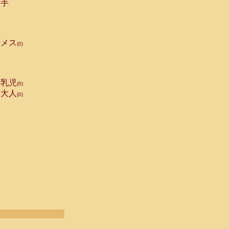
手
メス
(0)
乳児
(0)
大人
(0)