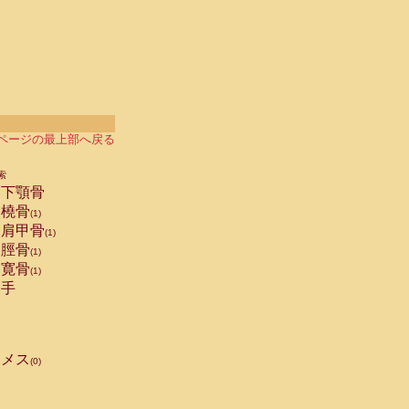
ページの最上部へ戻る
索
下顎骨
橈骨
(1)
肩甲骨
(1)
脛骨
(1)
寛骨
(1)
手
メス
(0)