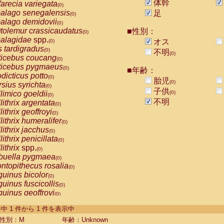
体幹
arecia variegata
(0)
alago senegalensis
足
(0)
alago demidovii
(0)
tolemur crassicaudatus
■性別：
(0)
alagidae
spp.
オス
(0)
s tardigradus
(0)
不明
(0)
ticebus coucang
(0)
ticebus pygmaeus
(0)
■年齢：
dicticus potto
(0)
胎児
(0)
rsius syrichta
(0)
子供
limico goeldii
(0)
(0)
不明
lithrix argentata
(0)
lithrix geoffroyi
(0)
lithrix humeralifer
(0)
lithrix jacchus
(0)
lithrix penicillata
(0)
lithrix
spp.
(0)
buella pygmaea
(0)
ntopithecus rosalia
(0)
uinus bicolor
(0)
uinus fuscicollis
(0)
uinus geoffroyi
(0)
uinus imperator
(0)
-1 件中 1 件から 1 件を表示中
uinus labiatus
(0)
guinus leucopus
性別：M
年齢：Unknown
(0)