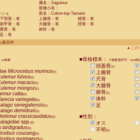
guinus midas
属名：
Saguinus
(0)
亜種小名：
guinus mystax
(0)
ンシェ
英名：Cotton-top Tamarin
uinus nigricollis
(0)
下顎骨：有
上腕骨：有
橈骨：有
guinus oedipus
(1)
肩甲骨：有
大腿骨：有
脛骨：有
uinus weddelli
(0)
寛骨：有
体幹：有
guinus
spp.
(0)
足：有
us trivirgatus
(0)
us albifrons
件を表示中
(0)
us apella
▲この
(0)
bus capucinus
(0)
us nigrivittatus
■骨格標本：
or検索
(0)
※複数選択可・and検
bus
spp.
頭蓋骨
(0)
(1)
miri boliviensis
dae
Microcebus murinus
(0)
上腕骨
(0)
miri sciureus
ulemur fulvus
(0)
(0)
尺骨
uatta caraya
ulemur macaco
(0)
(0)
大腿骨
uatta fusca
ulemur mongoz
(0)
(0)
腓骨
uatta seniculus
emur catta
(1)
(0)
(0)
uatta
spp.
体幹
arecia variegata
(0)
(0)
les belzebuth
alago senegalensis
足
(0)
(0)
les geoffroyi
alago demidovii
(0)
(0)
les paniscus
tolemur crassicaudatus
■性別：
(0)
(0)
les
spp.
alagidae
spp.
(0)
オス
(0)
othrix lagothricha
s tardigradus
(0)
(0)
不明
(0)
othrix lagothricha cana
ticebus coucang
(0)
(0)
Cacajao calvus rubicundus
ticebus pygmaeus
(0)
(0)