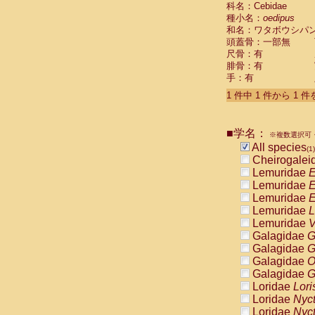
科名：Cebidae
Cebidae
Sa
種小名：
oedipus
Cebidae
Sa
和名：ワタボウシパ
Cebidae
Sag
頭蓋骨：一部無
Cebidae
Sa
尺骨：有
Cebidae
Sag
腓骨：有
Cebidae
Sa
手：有
Cebidae
Aot
Cebidae
Ceb
1 件中 1 件から 1 
Cebidae
Ceb
Cebidae
Ce
■学名：
Cebidae
Ceb
※複数選択可・
Cebidae
Ce
All species
(1)
Cebidae
Sai
Cheirogalei
Cebidae
Sai
Lemuridae
E
Atelidae
Alo
Lemuridae
E
Atelidae
Alo
Lemuridae
E
Atelidae
Alo
Lemuridae
L
Atelidae
Alo
Lemuridae
V
Atelidae
Ate
Galagidae
G
Atelidae
Ate
Galagidae
G
Atelidae
Ate
Galagidae
O
Atelidae
Ate
Galagidae
G
Atelidae
Lag
Loridae
Lori
Atelidae
Lag
Loridae
Nyc
Pitheciidae
Loridae
Nyc