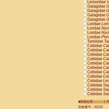
Lemuridae
V
Galagidae
G
Galagidae
G
Galagidae
O
Galagidae
G
Loridae
Lori
Loridae
Nyc
Loridae
Nyc
Loridae
Pero
Tarsiidae
Ta
Cebidae
Cal
Cebidae
Cal
Cebidae
Cal
Cebidae
Cal
Cebidae
Cal
Cebidae
Cal
Cebidae
Cal
Cebidae
Ce
Cebidae
Leo
Cebidae
Sag
Cebidae
Sag
Cebidae
Sag
Cebidae
Sag
■検索結果----------
Cebidae
Sag
Cebidae
Sa
剖検番号：02220