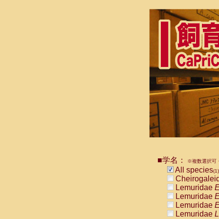
■学名：
※複数選択可・
All species
(1)
Cheirogalei
Lemuridae
E
Lemuridae
E
Lemuridae
E
Lemuridae
L