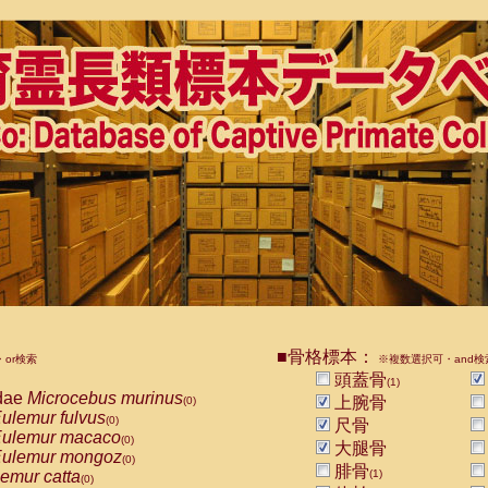
■骨格標本：
or検索
※複数選択可・and検
頭蓋骨
(1)
dae
Microcebus murinus
上腕骨
(0)
ulemur fulvus
(0)
尺骨
ulemur macaco
(0)
大腿骨
ulemur mongoz
(0)
腓骨
emur catta
(1)
(0)