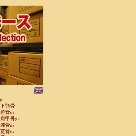
索
下顎骨
橈骨
(1)
肩甲骨
(1)
脛骨
(1)
寛骨
(1)