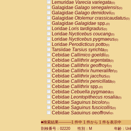
Lemuridae
Varecia variegata
(0)
Galagidae
Galago senegalensis
(0)
Galagidae
Galago demidovii
(0)
Galagidae
Otolemur crassicaudatus
(0)
Galagidae
Galagidae
spp.
(0)
Loridae
Loris tardigradus
(0)
Loridae
Nycticebus coucang
(0)
Loridae
Nycticebus pygmaeus
(0)
Loridae
Perodicticus potto
(0)
Tarsiidae
Tarsius syrichta
(0)
Cebidae
Callimico goeldii
(0)
Cebidae
Callithrix argentata
(0)
Cebidae
Callithrix geoffroyi
(0)
Cebidae
Callithrix humeralifer
(0)
Cebidae
Callithrix jacchus
(0)
Cebidae
Callithrix penicillata
(0)
Cebidae
Callithrix
spp.
(0)
Cebidae
Cebuella pygmaea
(0)
Cebidae
Leontopithecus rosalia
(0)
Cebidae
Saguinus bicolor
(0)
Cebidae
Saguinus fuscicollis
(0)
Cebidae
Saguinus geoffroyi
(0)
Cebidae
Saguinus imperator
(0)
■検索結果-----------1 件中 1 件から 1 件を表示中
Cebidae
Saguinus labiatus
(0)
Cebidae
Saguinus leucopus
剖検番号：02220
性別：M
年齢：Unk
(0)