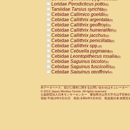
Pitheciidae
Callicebus cupreus
Loridae
Perodicticus potto
(0)
(0)
Pitheciidae
Callicebus donacophilus
Tarsiidae
Tarsius syrichta
(0
(0)
Pitheciidae
Callicebus moloch
Cebidae
Callimico goeldii
(0)
(0)
Pitheciidae
Callicebus torquatus
Cebidae
Callithrix argentata
(0)
(0)
Pitheciidae
Callicebus
spp.
Cebidae
Callithrix geoffroyi
(0)
(0)
Pitheciidae
Chiropotes satanas
Cebidae
Callithrix humeralifer
(0)
(0)
Pitheciidae
Pithecia monachus
Cebidae
Callithrix jacchus
(0)
(0)
Pitheciidae
Pithecia pithecia
Cebidae
Callithrix penicillata
(0)
(0)
Cercopithecidae
Cercocebus agilis
Cebidae
Callithrix
spp.
(0)
(0)
Cercopithecidae
Cercocebus galeritus
Cebidae
Cebuella pygmaea
(0)
Cercopithecidae
Cercocebus torquatu
Cebidae
Leontopithecus rosalia
(0)
Cercopithecidae
Cercocebus torquatus
Cebidae
Saguinus bicolor
(0)
Cercopithecidae
Cercocebus torquatu
Cebidae
Saguinus fuscicollis
(0)
Cercopithecidae
Cercocebus
hybrid
Cebidae
Saguinus geoffroyi
(0)
(0)
Cercopithecidae
Cercocebus
spp.
Cebidae
Saguinus imperator
(0)
(0)
Cercopithecidae
Lophocebus albigen
Cebidae
Saguinus labiatus
(0)
Cercopithecidae
Papio anubis
Cebidae
Saguinus leucopus
本データベース、並びに標本に関するお問い合わせはキュレーター・新宅勇太までお願い
(0)
(0)
© 2013 Japan Monkey Centre. All rights reserved.
Cercopithecidae
Papio cynocephalus
Cebidae
Saguinus midas
(
(0)
公益財団法人日本モンキーセンター 愛知県犬山市大字犬山字官林26番
Cercopithecidae
Papio hamadryas
Cebidae
Saguinus mystax
(0)
登録:平成19年5月31日 有効:令和4年5月30日 取扱責任者:綿貫宏
(0)
Cercopithecidae
Papio papio
Cebidae
Saguinus nigricollis
(0)
(0)
Cercopithecidae
Papio
spp.
Cebidae
Saguinus oedipus
(0)
(1)
Cercopithecidae
Mandrillus leucopha
Cebidae
Saguinus weddelli
(0)
Cercopithecidae
Mandrillus sphinx
Cebidae
Saguinus
spp.
(0)
(0)
Cercopithecidae
Theropithecus gelad
Cebidae
Aotus trivirgatus
(0)
Cercopithecidae
Macaca arctoides
Cebidae
Cebus albifrons
(0)
(0)