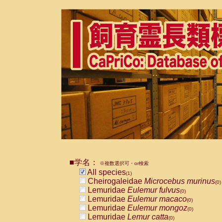
■学名：
※複数選択可・or検索
All species
(1)
Cheirogaleidae
Microcebus murinus
(0)
Lemuridae
Eulemur fulvus
(0)
Lemuridae
Eulemur macaco
(0)
Lemuridae
Eulemur mongoz
(0)
Lemuridae
Lemur catta
(0)