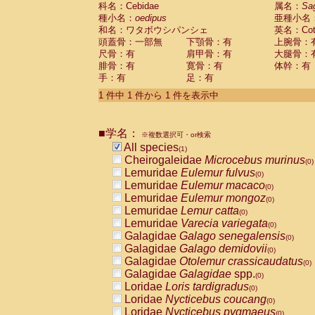
科名：Cebidae
Cebidae
Saguinus midas
属名：
Sa
(0)
種小名：
oedipus
亜種小名
Cebidae
Saguinus mystax
(0)
和名：ワタボウシパンシェ
英名：Cotto
Cebidae
Saguinus nigricollis
(0)
頭蓋骨：一部無
下顎骨：有
上腕骨：
Cebidae
Saguinus oedipus
(1)
尺骨：有
肩甲骨：有
大腿骨：
Cebidae
Saguinus weddelli
(0)
腓骨：有
寛骨：有
体幹：有
Cebidae
Saguinus
spp.
(0)
手：有
足：有
Cebidae
Aotus trivirgatus
(0)
Cebidae
Cebus albifrons
1 件中 1 件から 1 件を表示中
(0)
Cebidae
Cebus apella
(0)
Cebidae
Cebus capucinus
(0)
■学名：
Cebidae
Cebus nigrivittatus
※複数選択可・or検索
(0)
Cebidae
Cebus
spp.
All species
(0)
(1)
Cebidae
Saimiri boliviensis
Cheirogaleidae
Microcebus murinus
(0)
(0)
Cebidae
Saimiri sciureus
Lemuridae
Eulemur fulvus
(0)
(0)
Atelidae
Alouatta caraya
Lemuridae
Eulemur macaco
(0)
(0)
Atelidae
Alouatta fusca
Lemuridae
Eulemur mongoz
(0)
(0)
Atelidae
Alouatta seniculus
Lemuridae
Lemur catta
(0)
(0)
Atelidae
Alouatta
spp.
Lemuridae
Varecia variegata
(0)
(0)
Atelidae
Ateles belzebuth
Galagidae
Galago senegalensis
(0)
(0)
Atelidae
Ateles geoffroyi
Galagidae
Galago demidovii
(0)
(0)
Atelidae
Ateles paniscus
Galagidae
Otolemur crassicaudatus
(0)
(0)
Atelidae
Ateles
spp.
Galagidae
Galagidae
spp.
(0)
(0)
Atelidae
Lagothrix lagothricha
Loridae
Loris tardigradus
(0)
(0)
Atelidae
Lagothrix lagothricha cana
Loridae
Nycticebus coucang
(0)
(0)
Pitheciidae
Cacajao calvus rubicundu
Loridae
Nycticebus pygmaeus
(0)