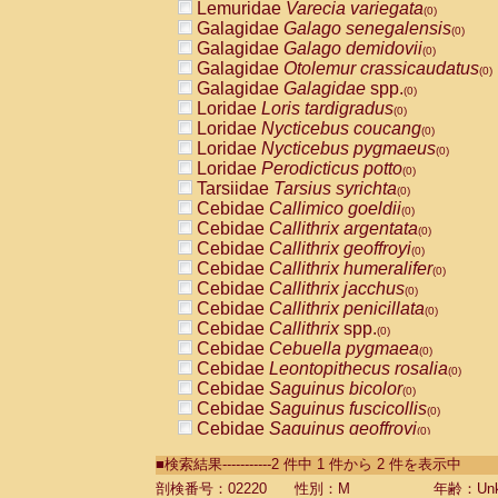
Lemuridae
Varecia variegata
(0)
Galagidae
Galago senegalensis
(0)
Galagidae
Galago demidovii
(0)
Galagidae
Otolemur crassicaudatus
(0)
Galagidae
Galagidae
spp.
(0)
Loridae
Loris tardigradus
(0)
Loridae
Nycticebus coucang
(0)
Loridae
Nycticebus pygmaeus
(0)
Loridae
Perodicticus potto
(0)
Tarsiidae
Tarsius syrichta
(0)
Cebidae
Callimico goeldii
(0)
Cebidae
Callithrix argentata
(0)
Cebidae
Callithrix geoffroyi
(0)
Cebidae
Callithrix humeralifer
(0)
Cebidae
Callithrix jacchus
(0)
Cebidae
Callithrix penicillata
(0)
Cebidae
Callithrix
spp.
(0)
Cebidae
Cebuella pygmaea
(0)
Cebidae
Leontopithecus rosalia
(0)
Cebidae
Saguinus bicolor
(0)
Cebidae
Saguinus fuscicollis
(0)
Cebidae
Saguinus geoffroyi
(0)
Cebidae
Saguinus imperator
(0)
■検索結果-----------2 件中 1 件から 2 件を表示中
Cebidae
Saguinus labiatus
(0)
Cebidae
Saguinus leucopus
剖検番号：02220
性別：M
年齢：Unk
(0)