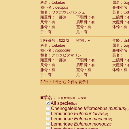
科名：Cebidae
Cebidae
Saguinus midas
属名：
Sa
(0)
種小名：
oedipus
亜種小名
Cebidae
Saguinus mystax
(0)
和名：ワタボウシパンシェ
英名：Cotto
Cebidae
Saguinus nigricollis
(1)
頭蓋骨：一部無
下顎骨：有
上腕骨：
Cebidae
Saguinus oedipus
(1)
尺骨：有
肩甲骨：有
大腿骨：
Cebidae
Saguinus weddelli
(0)
腓骨：有
寛骨：有
体幹：有
Cebidae
Saguinus
spp.
(0)
手：有
足：有
Cebidae
Aotus trivirgatus
(0)
Cebidae
Cebus albifrons
(0)
剖検番号：02272
性別：F
年齢：Unk
Cebidae
Cebus apella
科名：Cebidae
(0)
属名：
Sa
Cebidae
Cebus capucinus
種小名：
nigricollis
亜種小名
(0)
Cebidae
Cebus nigrivittatus
和名：クロクビタマリン
英名：
(0)
Cebidae
Cebus
spp.
頭蓋骨：一部無
下顎骨：有
上腕骨：
(0)
Cebidae
Saimiri boliviensis
尺骨：有
肩甲骨：有
大腿骨：
(0)
腓骨：有
Cebidae
Saimiri sciureus
寛骨：有
体幹：有
(0)
手：有
足：有
Atelidae
Alouatta caraya
(0)
Atelidae
Alouatta fusca
(0)
2 件中 1 件から 2 件を表示中
Atelidae
Alouatta seniculus
(0)
Atelidae
Alouatta
spp.
(0)
Atelidae
Ateles belzebuth
■学名：
(0)
※複数選択可・or検索
Atelidae
Ateles geoffroyi
(0)
All species
(2)
Atelidae
Ateles paniscus
(0)
Cheirogaleidae
Microcebus murinus
(0)
Atelidae
Ateles
spp.
(0)
Lemuridae
Eulemur fulvus
(0)
Atelidae
Lagothrix lagothricha
(0)
Lemuridae
Eulemur macaco
(0)
Atelidae
Lagothrix lagothricha cana
(0)
Lemuridae
Eulemur mongoz
(0)
Pitheciidae
Cacajao calvus rubicundu