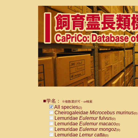
■学名：
※複数選択可・or検索
All species
(2)
Cheirogaleidae
Microcebus murinus
(0)
Lemuridae
Eulemur fulvus
(0)
Lemuridae
Eulemur macaco
(0)
Lemuridae
Eulemur mongoz
(0)
Lemuridae
Lemur catta
(0)