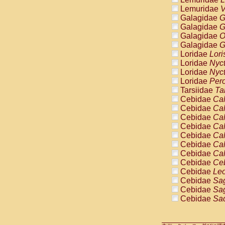
Cercopithec
Lemuridae
V
Cercopithec
Galagidae
G
Cercopithec
Galagidae
G
Cercopithec
Galagidae
O
Cercopithec
Galagidae
G
Cercopithec
Loridae
Lori
Cercopithec
Loridae
Nyc
Cercopithec
Loridae
Nyc
Cercopithec
Loridae
Pero
Cercopithec
Tarsiidae
Ta
Cercopithec
Cebidae
Cal
Cercopithec
Cebidae
Cal
Cercopithec
Cebidae
Cal
Cercopithec
Cebidae
Cal
Cercopithec
Cebidae
Cal
Cercopithec
Cebidae
Cal
Cercopithec
Cebidae
Cal
Cercopithec
Cebidae
Ce
Cercopithec
Cebidae
Leo
Cercopithec
Cebidae
Sag
Cercopithec
Cebidae
Sag
Cercopithec
Cebidae
Sag
Cercopithec
Cebidae
Sag
Cercopithec
Cebidae
Sag
Cercopithec