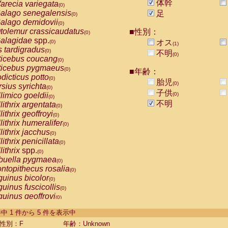
体幹
arecia variegata
(0)
alago senegalensis
足
(0)
alago demidovii
(0)
tolemur crassicaudatus
■性別：
(0)
alagidae
spp.
オス
(0)
(1)
s tardigradus
(0)
不明
(0)
ticebus coucang
(0)
ticebus pygmaeus
(0)
■年齢：
dicticus potto
(0)
胎児
(0)
rsius syrichta
(0)
子供
limico goeldii
(0)
(0)
不明
lithrix argentata
(0)
lithrix geoffroyi
(0)
lithrix humeralifer
(0)
lithrix jacchus
(0)
lithrix penicillata
(0)
lithrix
spp.
(0)
buella pygmaea
(0)
ntopithecus rosalia
(0)
uinus bicolor
(0)
uinus fuscicollis
(0)
uinus geoffroyi
(0)
uinus imperator
(0)
-5 件中 1 件から 5 件を表示中
uinus labiatus
(0)
guinus leucopus
性別：F
年齢：Unknown
(0)