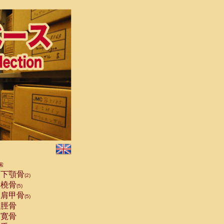
索
下顎骨
(2)
橈骨
(5)
肩甲骨
(5)
脛骨
寛骨