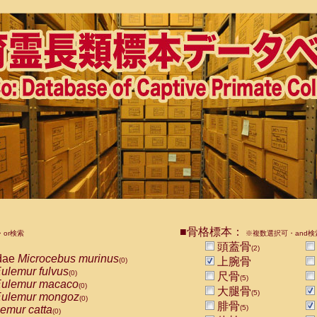
■骨格標本：
or検索
※複数選択可・and検
頭蓋骨
(2)
dae
Microcebus murinus
上腕骨
(0)
ulemur fulvus
(0)
尺骨
(5)
ulemur macaco
(0)
大腿骨
(5)
ulemur mongoz
(0)
腓骨
emur catta
(5)
(0)