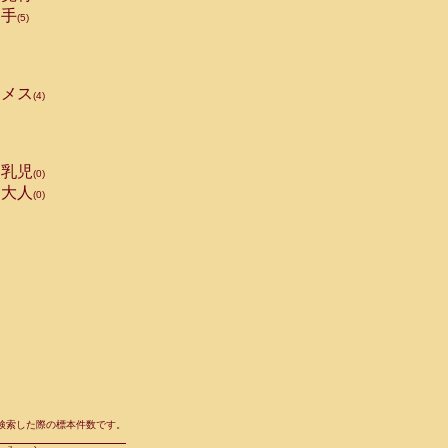
手
(5)
メス
(4)
乳児
(0)
大人
(0)
て検索した際の標本件数です。