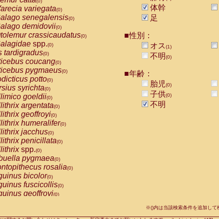
(0)
idae
Macaca assamensis
体幹
arecia variegata
(0)
(0)
idae
Macaca brunnescens
alago senegalensis
(0)
足
(0)
idae
Macaca cyclopis
alago demidovii
(0)
(0)
idae
Macaca fascicularis
tolemur crassicaudatus
(1)
■性別：
(0)
idae
Macaca fuscaca fuscata
alagidae
spp.
(0)
オス
(0)
(1)
idae
Macaca fuscata yakui
s tardigradus
(1)
(0)
不明
(0)
idae
Macaca fuscata
hybrid
ticebus coucang
(0)
(0)
idae
Macaca maura
ticebus pygmaeus
(0)
(0)
■年齢：
idae
Macaca mulatta
dicticus potto
(1)
(0)
胎児
idae
Macaca nemestrina
(0)
rsius syrichta
(0)
(0)
子供
idae
Macaca nigra
limico goeldii
(0)
(0)
(0)
idae
Macaca radiata
不明
lithrix argentata
(0)
(0)
idae
Macaca silenus
lithrix geoffroyi
(0)
(0)
idae
Macaca sinica
lithrix humeralifer
(0)
(0)
idae
Macaca sylvanus
lithrix jacchus
(0)
(0)
idae
Macaca thibetana
lithrix penicillata
(0)
(0)
idae
Macaca tonkeana
lithrix
spp.
(0)
(0)
idae
Macaca
hybrid
buella pygmaea
(0)
(0)
idae
Macaca
spp.
ntopithecus rosalia
(0)
(0)
idae
Allenopithecus nigroviridis
uinus bicolor
(0)
(0)
idae
Cercopithecus ascanius
uinus fuscicollis
(0)
(0)
idae
Cercopithecus ascanius schmidti
uinus geoffroyi
(0)
(0)
idae
Cercopithecus cephus
uinus imperator
(0)
(0)
idae
Cercopithecus diana
※()内は当該検索条件を追加し
uinus labiatus
(0)
(0)
idae
Cercopithecus hamlyni
(0)