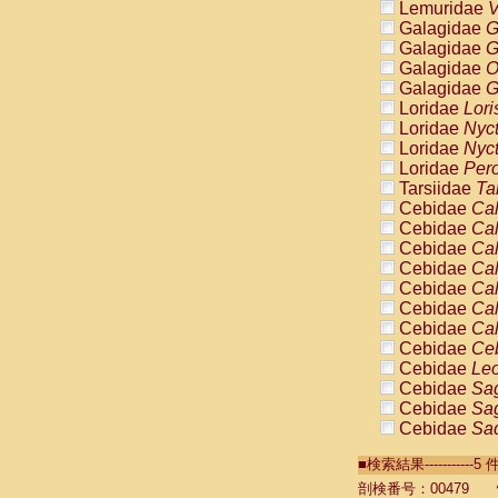
Lemuridae
V
Galagidae
G
Galagidae
G
Galagidae
O
Galagidae
G
Loridae
Lori
Loridae
Nyc
Loridae
Nyc
Loridae
Pero
Tarsiidae
Ta
Cebidae
Cal
Cebidae
Cal
Cebidae
Cal
Cebidae
Cal
Cebidae
Cal
Cebidae
Cal
Cebidae
Cal
Cebidae
Ce
Cebidae
Leo
Cebidae
Sag
Cebidae
Sag
Cebidae
Sag
Cebidae
Sag
■検索結果----------
Cebidae
Sag
Cebidae
Sa
剖検番号：00479