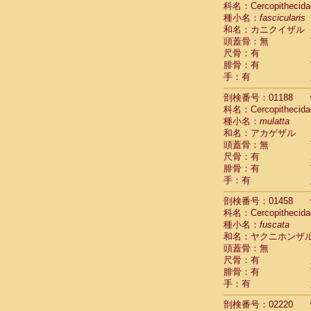
科名：Cercopithecida
Cebidae
Sa
種小名：
fascicularis
Cebidae
Sa
和名：カニクイザル
Cebidae
Sag
頭蓋骨：無
Cebidae
Sa
尺骨：有
Cebidae
Sag
腓骨：有
Cebidae
Sa
手：有
Cebidae
Aot
Cebidae
Ceb
剖検番号：01188
Cebidae
Ceb
科名：Cercopithecida
Cebidae
Ce
種小名：
mulatta
Cebidae
Ceb
和名：アカゲザル
Cebidae
Ce
頭蓋骨：無
Cebidae
Sai
尺骨：有
腓骨：有
Cebidae
Sai
手：有
Atelidae
Alo
Atelidae
Alo
剖検番号：01458
Atelidae
Alo
科名：Cercopithecida
Atelidae
Alo
種小名：
fuscata
Atelidae
Ate
和名：ヤクニホンザ
Atelidae
Ate
頭蓋骨：無
Atelidae
Ate
尺骨：有
Atelidae
Ate
腓骨：有
Atelidae
Lag
手：有
Atelidae
Lag
剖検番号：02220
Pitheciidae