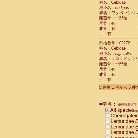
科名：Cebidae
Pitheciidae
種小名：
oedipus
Pitheciidae
和名：ワタボウシパ
Pitheciidae
頭蓋骨：一部無
Pitheciidae
尺骨：有
Pitheciidae
腓骨：有
Pitheciidae
手：有
Pitheciidae
Pitheciidae
剖検番号：02272
Cercopithec
科名：Cebidae
Cercopithec
種小名：
nigricollis
和名：クロクビタマ
Cercopithec
頭蓋骨：一部無
Cercopithec
尺骨：有
Cercopithec
腓骨：有
Cercopithec
手：有
Cercopithec
Cercopithec
5 件中 1 件から 5 
Cercopithec
Cercopithec
Cercopithec
■学名：
※複数選択可・
Cercopithec
All species
(5)
Cercopithec
Cheirogalei
Cercopithec
Lemuridae
E
Cercopithec
Lemuridae
E
Cercopithec
Lemuridae
E
Cercopithec
Lemuridae
L