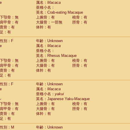
e
guinus midas
属名：
Macaca
(0)
亜種小名：
guinus mystax
(0)
英名：Crab-eating Macaque
uinus nigricollis
(1)
下顎骨：無
上腕骨：有
橈骨：有
guinus oedipus
(1)
肩甲骨：有
大腿骨：一部無
脛骨：有
uinus weddelli
(0)
寛骨：有
体幹：有
guinus
spp.
(0)
足：有
us trivirgatus
(0)
us albifrons
(0)
性別：F
年齢：Unknown
us apella
e
(0)
属名：
Macaca
bus capucinus
亜種小名：
(0)
us nigrivittatus
英名：Rhesus Macaque
(0)
bus
spp.
下顎骨：無
上腕骨：有
橈骨：有
(0)
miri boliviensis
肩甲骨：有
大腿骨：有
脛骨：有
(0)
miri sciureus
寛骨：有
体幹：有
(0)
足：有
uatta caraya
(0)
uatta fusca
(0)
性別：F
年齢：Unknown
uatta seniculus
(0)
e
属名：
Macaca
uatta
spp.
(0)
亜種小名：
yakui
les belzebuth
(0)
ル
英名：Japanese Yaku-Macaque
les geoffroyi
(0)
下顎骨：無
上腕骨：有
橈骨：有
les paniscus
(0)
肩甲骨：有
大腿骨：有
脛骨：有
les
spp.
寛骨：有
(0)
体幹：有
othrix lagothricha
足：有
(0)
othrix lagothricha cana
(0)
性別：M
年齢：Unknown
Cacajao calvus rubicundus
(0)