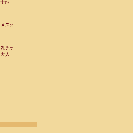
手
(5)
メス
(4)
乳児
(0)
大人
(0)