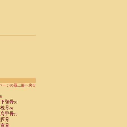
ページの最上部へ戻る
索
下顎骨
(2)
橈骨
(5)
肩甲骨
(5)
脛骨
寛骨