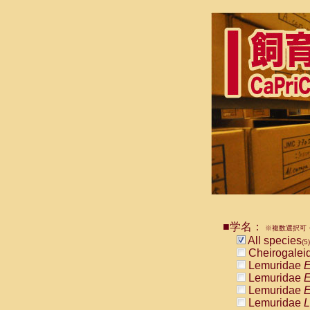
■学名：
※複数選択可・
All species
(5)
Cheirogalei
Lemuridae
E
Lemuridae
E
Lemuridae
E
Lemuridae
L