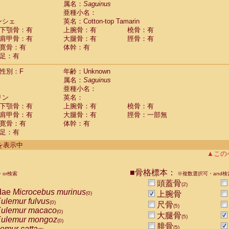
属名：
Saguinus
Callicebus cupreus
(0)
亜種小名：
Callicebus donacophilus
(0)
ンシェ
英名：Cotton-top Tamarin
Callicebus moloch
(0)
下顎骨：有
上腕骨：有
橈骨：有
Callicebus torquatus
(0)
肩甲骨：有
大腿骨：有
脛骨：有
Callicebus
spp.
(0)
寛骨：有
体幹：有
Chiropotes satanas
(0)
足：有
Pithecia monachus
(0)
Pithecia pithecia
性別：F
年齢：Unknown
(0)
idae
Cercocebus agilis
属名：
Saguinus
(0)
idae
Cercocebus galeritus chrysogaster
亜種小名：
(0)
リン
idae
Cercocebus torquatus atys
英名：
(0)
下顎骨：有
上腕骨：有
橈骨：有
idae
Cercocebus torquatus lunulatus
(0)
肩甲骨：有
大腿骨：有
脛骨：一部無
idae
Cercocebus torquatus torquatus
(0)
寛骨：有
体幹：有
idae
Cercocebus
hybrid
(0)
足：有
idae
Cercocebus
spp.
(0)
idae
Lophocebus albigena
件を表示中
(0)
idae
Papio anubis
▲この
(0)
idae
Papio cynocephalus
(0)
idae
Papio hamadryas
■骨格標本：
(0)
or検索
※複数選択可・and検
idae
Papio papio
(0)
頭蓋骨
(2)
idae
Papio
spp.
dae
Microcebus murinus
(0)
上腕骨
(0)
idae
Mandrillus leucophaeus
ulemur fulvus
(0)
(0)
尺骨
(5)
idae
Mandrillus sphinx
ulemur macaco
(0)
(0)
大腿骨
idae
Theropithecus gelada
(5)
ulemur mongoz
(0)
(0)
腓骨
idae
Macaca arctoides
emur catta
(5)
(0)