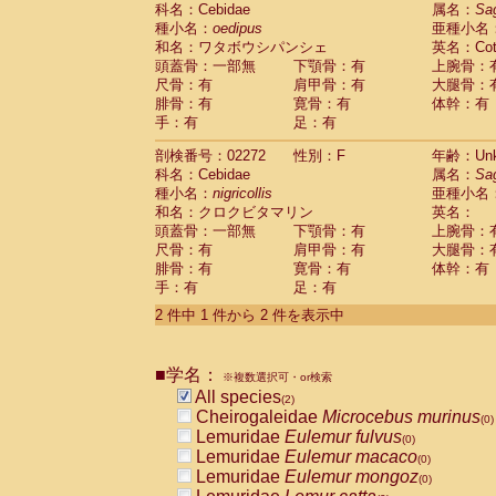
科名：Cebidae
Cebidae
Saguinus midas
属名：
Sa
(0)
種小名：
oedipus
亜種小名
Cebidae
Saguinus mystax
(0)
和名：ワタボウシパンシェ
英名：Cotto
Cebidae
Saguinus nigricollis
(1)
頭蓋骨：一部無
下顎骨：有
上腕骨：
Cebidae
Saguinus oedipus
(1)
尺骨：有
肩甲骨：有
大腿骨：
Cebidae
Saguinus weddelli
(0)
腓骨：有
寛骨：有
体幹：有
Cebidae
Saguinus
spp.
(0)
手：有
足：有
Cebidae
Aotus trivirgatus
(0)
Cebidae
Cebus albifrons
(0)
剖検番号：02272
性別：F
年齢：Unk
Cebidae
Cebus apella
科名：Cebidae
(0)
属名：
Sa
Cebidae
Cebus capucinus
種小名：
nigricollis
亜種小名
(0)
Cebidae
Cebus nigrivittatus
和名：クロクビタマリン
英名：
(0)
Cebidae
Cebus
spp.
頭蓋骨：一部無
下顎骨：有
上腕骨：
(0)
Cebidae
Saimiri boliviensis
尺骨：有
肩甲骨：有
大腿骨：
(0)
腓骨：有
Cebidae
Saimiri sciureus
寛骨：有
体幹：有
(0)
手：有
足：有
Atelidae
Alouatta caraya
(0)
Atelidae
Alouatta fusca
(0)
2 件中 1 件から 2 件を表示中
Atelidae
Alouatta seniculus
(0)
Atelidae
Alouatta
spp.
(0)
Atelidae
Ateles belzebuth
■学名：
(0)
※複数選択可・or検索
Atelidae
Ateles geoffroyi
(0)
All species
(2)
Atelidae
Ateles paniscus
(0)
Cheirogaleidae
Microcebus murinus
(0)
Atelidae
Ateles
spp.
(0)
Lemuridae
Eulemur fulvus
(0)
Atelidae
Lagothrix lagothricha
(0)
Lemuridae
Eulemur macaco
(0)
Atelidae
Lagothrix lagothricha cana
(0)
Lemuridae
Eulemur mongoz
(0)
Pitheciidae
Cacajao calvus rubicundu