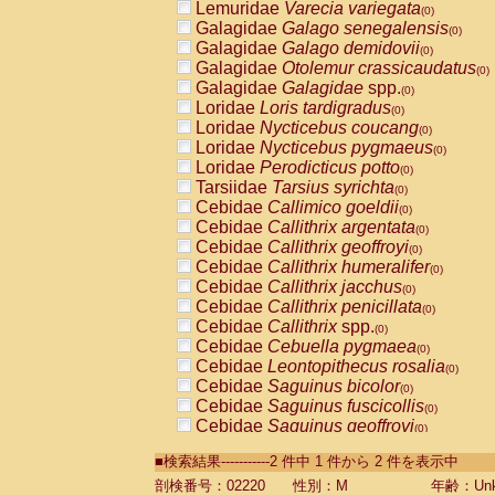
Lemuridae
Varecia variegata
(0)
Galagidae
Galago senegalensis
(0)
Galagidae
Galago demidovii
(0)
Galagidae
Otolemur crassicaudatus
(0)
Galagidae
Galagidae
spp.
(0)
Loridae
Loris tardigradus
(0)
Loridae
Nycticebus coucang
(0)
Loridae
Nycticebus pygmaeus
(0)
Loridae
Perodicticus potto
(0)
Tarsiidae
Tarsius syrichta
(0)
Cebidae
Callimico goeldii
(0)
Cebidae
Callithrix argentata
(0)
Cebidae
Callithrix geoffroyi
(0)
Cebidae
Callithrix humeralifer
(0)
Cebidae
Callithrix jacchus
(0)
Cebidae
Callithrix penicillata
(0)
Cebidae
Callithrix
spp.
(0)
Cebidae
Cebuella pygmaea
(0)
Cebidae
Leontopithecus rosalia
(0)
Cebidae
Saguinus bicolor
(0)
Cebidae
Saguinus fuscicollis
(0)
Cebidae
Saguinus geoffroyi
(0)
Cebidae
Saguinus imperator
(0)
■検索結果-----------2 件中 1 件から 2 件を表示中
Cebidae
Saguinus labiatus
(0)
Cebidae
Saguinus leucopus
剖検番号：02220
性別：M
年齢：Unk
(0)