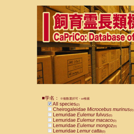
■学名：
※複数選択可・or検索
All species
(2)
Cheirogaleidae
Microcebus murinus
(0)
Lemuridae
Eulemur fulvus
(0)
Lemuridae
Eulemur macaco
(0)
Lemuridae
Eulemur mongoz
(0)
Lemuridae
Lemur catta
(0)