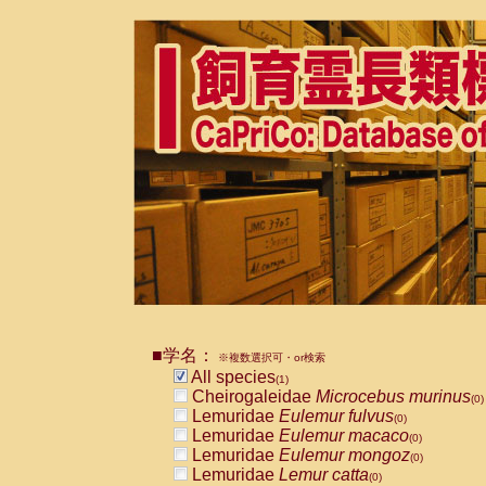
■学名：
※複数選択可・or検索
All species
(1)
Cheirogaleidae
Microcebus murinus
(0)
Lemuridae
Eulemur fulvus
(0)
Lemuridae
Eulemur macaco
(0)
Lemuridae
Eulemur mongoz
(0)
Lemuridae
Lemur catta
(0)