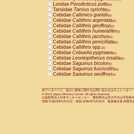
Pitheciidae
Callicebus cupreus
Loridae
Perodicticus potto
(0)
(0)
Pitheciidae
Callicebus donacophilus
Tarsiidae
Tarsius syrichta
(0
(0)
Pitheciidae
Callicebus moloch
Cebidae
Callimico goeldii
(0)
(0)
Pitheciidae
Callicebus torquatus
Cebidae
Callithrix argentata
(0)
(0)
Pitheciidae
Callicebus
spp.
Cebidae
Callithrix geoffroyi
(0)
(0)
Pitheciidae
Chiropotes satanas
Cebidae
Callithrix humeralifer
(0)
(0)
Pitheciidae
Pithecia monachus
Cebidae
Callithrix jacchus
(0)
(0)
Pitheciidae
Pithecia pithecia
Cebidae
Callithrix penicillata
(0)
(0)
Cercopithecidae
Cercocebus agilis
Cebidae
Callithrix
spp.
(0)
(0)
Cercopithecidae
Cercocebus galeritus
Cebidae
Cebuella pygmaea
(0)
Cercopithecidae
Cercocebus torquatu
Cebidae
Leontopithecus rosalia
(0)
Cercopithecidae
Cercocebus torquatus
Cebidae
Saguinus bicolor
(0)
Cercopithecidae
Cercocebus torquatu
Cebidae
Saguinus fuscicollis
(0)
Cercopithecidae
Cercocebus
hybrid
Cebidae
Saguinus geoffroyi
(0)
(0)
Cercopithecidae
Cercocebus
spp.
Cebidae
Saguinus imperator
(0)
(0)
Cercopithecidae
Lophocebus albigen
Cebidae
Saguinus labiatus
(0)
Cercopithecidae
Papio anubis
Cebidae
Saguinus leucopus
本データベース、並びに標本に関するお問い合わせはキュレーター・新宅勇太までお願い
(0)
(0)
© 2013 Japan Monkey Centre. All rights reserved.
Cercopithecidae
Papio cynocephalus
Cebidae
Saguinus midas
(
(0)
公益財団法人日本モンキーセンター 愛知県犬山市大字犬山字官林26番
Cercopithecidae
Papio hamadryas
Cebidae
Saguinus mystax
(0)
登録:平成19年5月31日 有効:令和4年5月30日 取扱責任者:綿貫宏
(0)
Cercopithecidae
Papio papio
Cebidae
Saguinus nigricollis
(0)
(0)
Cercopithecidae
Papio
spp.
Cebidae
Saguinus oedipus
(0)
(1)
Cercopithecidae
Mandrillus leucopha
Cebidae
Saguinus weddelli
(0)
Cercopithecidae
Mandrillus sphinx
Cebidae
Saguinus
spp.
(0)
(0)
Cercopithecidae
Theropithecus gelad
Cebidae
Aotus trivirgatus
(0)
Cercopithecidae
Macaca arctoides
Cebidae
Cebus albifrons
(0)
(0)