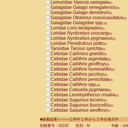
Lemuridae
Varecia variegata
(0)
Galagidae
Galago senegalensis
(0)
Galagidae
Galago demidovii
(0)
Galagidae
Otolemur crassicaudatus
(0)
Galagidae
Galagidae
spp.
(0)
Loridae
Loris tardigradus
(0)
Loridae
Nycticebus coucang
(0)
Loridae
Nycticebus pygmaeus
(0)
Loridae
Perodicticus potto
(0)
Tarsiidae
Tarsius syrichta
(0)
Cebidae
Callimico goeldii
(0)
Cebidae
Callithrix argentata
(0)
Cebidae
Callithrix geoffroyi
(0)
Cebidae
Callithrix humeralifer
(0)
Cebidae
Callithrix jacchus
(0)
Cebidae
Callithrix penicillata
(0)
Cebidae
Callithrix
spp.
(0)
Cebidae
Cebuella pygmaea
(0)
Cebidae
Leontopithecus rosalia
(0)
Cebidae
Saguinus bicolor
(0)
Cebidae
Saguinus fuscicollis
(0)
Cebidae
Saguinus geoffroyi
(0)
Cebidae
Saguinus imperator
(0)
■検索結果-----------1 件中 1 件から 1 件を表示中
Cebidae
Saguinus labiatus
(0)
Cebidae
Saguinus leucopus
剖検番号：02220
性別：M
年齢：Unk
(0)