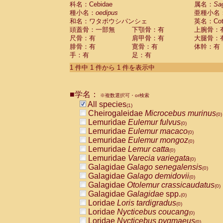
科名：Cebidae
Cebidae
Saguinus midas
属名：
Sa
(0)
種小名：
oedipus
亜種小名
Cebidae
Saguinus mystax
(0)
和名：ワタボウシパンシェ
英名：Cotto
Cebidae
Saguinus nigricollis
(0)
頭蓋骨：一部無
下顎骨：有
上腕骨：
Cebidae
Saguinus oedipus
(1)
尺骨：有
肩甲骨：有
大腿骨：
Cebidae
Saguinus weddelli
(0)
腓骨：有
寛骨：有
体幹：有
Cebidae
Saguinus
spp.
(0)
手：有
足：有
Cebidae
Aotus trivirgatus
(0)
Cebidae
Cebus albifrons
1 件中 1 件から 1 件を表示中
(0)
Cebidae
Cebus apella
(0)
Cebidae
Cebus capucinus
(0)
■学名：
Cebidae
Cebus nigrivittatus
※複数選択可・or検索
(0)
Cebidae
Cebus
spp.
All species
(0)
(1)
Cebidae
Saimiri boliviensis
Cheirogaleidae
Microcebus murinus
(0)
(0)
Cebidae
Saimiri sciureus
Lemuridae
Eulemur fulvus
(0)
(0)
Atelidae
Alouatta caraya
Lemuridae
Eulemur macaco
(0)
(0)
Atelidae
Alouatta fusca
Lemuridae
Eulemur mongoz
(0)
(0)
Atelidae
Alouatta seniculus
Lemuridae
Lemur catta
(0)
(0)
Atelidae
Alouatta
spp.
Lemuridae
Varecia variegata
(0)
(0)
Atelidae
Ateles belzebuth
Galagidae
Galago senegalensis
(0)
(0)
Atelidae
Ateles geoffroyi
Galagidae
Galago demidovii
(0)
(0)
Atelidae
Ateles paniscus
Galagidae
Otolemur crassicaudatus
(0)
(0)
Atelidae
Ateles
spp.
Galagidae
Galagidae
spp.
(0)
(0)
Atelidae
Lagothrix lagothricha
Loridae
Loris tardigradus
(0)
(0)
Atelidae
Lagothrix lagothricha cana
Loridae
Nycticebus coucang
(0)
(0)
Pitheciidae
Cacajao calvus rubicundu
Loridae
Nycticebus pygmaeus
(0)