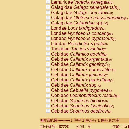
Lemuridae
Varecia variegata
(0)
Galagidae
Galago senegalensis
(0)
Galagidae
Galago demidovii
(0)
Galagidae
Otolemur crassicaudatus
(0)
Galagidae
Galagidae
spp.
(0)
Loridae
Loris tardigradus
(0)
Loridae
Nycticebus coucang
(0)
Loridae
Nycticebus pygmaeus
(0)
Loridae
Perodicticus potto
(0)
Tarsiidae
Tarsius syrichta
(0)
Cebidae
Callimico goeldii
(0)
Cebidae
Callithrix argentata
(0)
Cebidae
Callithrix geoffroyi
(0)
Cebidae
Callithrix humeralifer
(0)
Cebidae
Callithrix jacchus
(0)
Cebidae
Callithrix penicillata
(0)
Cebidae
Callithrix
spp.
(0)
Cebidae
Cebuella pygmaea
(0)
Cebidae
Leontopithecus rosalia
(0)
Cebidae
Saguinus bicolor
(0)
Cebidae
Saguinus fuscicollis
(0)
Cebidae
Saguinus geoffroyi
(0)
Cebidae
Saguinus imperator
(0)
■検索結果-----------1 件中 1 件から 1 件を表示中
Cebidae
Saguinus labiatus
(0)
Cebidae
Saguinus leucopus
剖検番号：02220
性別：M
年齢：Unk
(0)