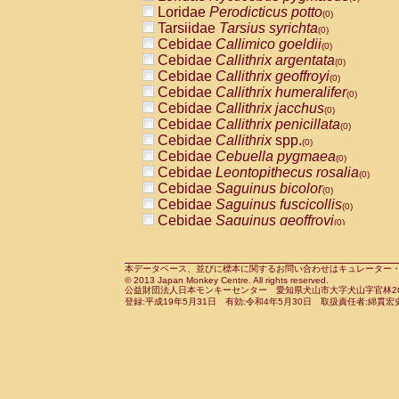
Pitheciidae
Callicebus cupreus
Loridae
Perodicticus potto
(0)
(0)
Pitheciidae
Callicebus donacophilus
Tarsiidae
Tarsius syrichta
(0
(0)
Pitheciidae
Callicebus moloch
Cebidae
Callimico goeldii
(0)
(0)
Pitheciidae
Callicebus torquatus
Cebidae
Callithrix argentata
(0)
(0)
Pitheciidae
Callicebus
spp.
Cebidae
Callithrix geoffroyi
(0)
(0)
Pitheciidae
Chiropotes satanas
Cebidae
Callithrix humeralifer
(0)
(0)
Pitheciidae
Pithecia monachus
Cebidae
Callithrix jacchus
(0)
(0)
Pitheciidae
Pithecia pithecia
Cebidae
Callithrix penicillata
(0)
(0)
Cercopithecidae
Cercocebus agilis
Cebidae
Callithrix
spp.
(0)
(0)
Cercopithecidae
Cercocebus galeritus
Cebidae
Cebuella pygmaea
(0)
Cercopithecidae
Cercocebus torquatu
Cebidae
Leontopithecus rosalia
(0)
Cercopithecidae
Cercocebus torquatus
Cebidae
Saguinus bicolor
(0)
Cercopithecidae
Cercocebus torquatu
Cebidae
Saguinus fuscicollis
(0)
Cercopithecidae
Cercocebus
hybrid
Cebidae
Saguinus geoffroyi
(0)
(0)
Cercopithecidae
Cercocebus
spp.
Cebidae
Saguinus imperator
(0)
(0)
Cercopithecidae
Lophocebus albigen
Cebidae
Saguinus labiatus
(0)
Cercopithecidae
Papio anubis
Cebidae
Saguinus leucopus
本データベース、並びに標本に関するお問い合わせはキュレーター・新宅勇太までお願い
(0)
(0)
© 2013 Japan Monkey Centre. All rights reserved.
Cercopithecidae
Papio cynocephalus
Cebidae
Saguinus midas
(
(0)
公益財団法人日本モンキーセンター 愛知県犬山市大字犬山字官林26番
Cercopithecidae
Papio hamadryas
Cebidae
Saguinus mystax
(0)
登録:平成19年5月31日 有効:令和4年5月30日 取扱責任者:綿貫宏
(0)
Cercopithecidae
Papio papio
Cebidae
Saguinus nigricollis
(0)
(0)
Cercopithecidae
Papio
spp.
Cebidae
Saguinus oedipus
(0)
(1)
Cercopithecidae
Mandrillus leucopha
Cebidae
Saguinus weddelli
(0)
Cercopithecidae
Mandrillus sphinx
Cebidae
Saguinus
spp.
(0)
(0)
Cercopithecidae
Theropithecus gelad
Cebidae
Aotus trivirgatus
(0)
Cercopithecidae
Macaca arctoides
Cebidae
Cebus albifrons
(0)
(0)