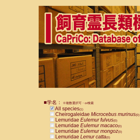
■学名：
※複数選択可・or検索
All species
(1)
Cheirogaleidae
Microcebus murinus
(0)
Lemuridae
Eulemur fulvus
(0)
Lemuridae
Eulemur macaco
(0)
Lemuridae
Eulemur mongoz
(0)
Lemuridae
Lemur catta
(0)