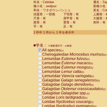
科名：Cebidae
Cebidae
Saguinus midas
属名：
Sa
(0)
種小名：
oedipus
亜種小名
Cebidae
Saguinus mystax
(0)
和名：ワタボウシパンシェ
英名：Cotto
Cebidae
Saguinus nigricollis
(0)
頭蓋骨：一部無
下顎骨：有
上腕骨：
Cebidae
Saguinus oedipus
(1)
尺骨：有
肩甲骨：有
大腿骨：
Cebidae
Saguinus weddelli
(0)
腓骨：有
寛骨：有
体幹：有
Cebidae
Saguinus
spp.
(0)
手：有
足：有
Cebidae
Aotus trivirgatus
(0)
Cebidae
Cebus albifrons
1 件中 1 件から 1 件を表示中
(0)
Cebidae
Cebus apella
(0)
Cebidae
Cebus capucinus
(0)
■学名：
Cebidae
Cebus nigrivittatus
※複数選択可・or検索
(0)
Cebidae
Cebus
spp.
All species
(0)
(1)
Cebidae
Saimiri boliviensis
Cheirogaleidae
Microcebus murinus
(0)
(0)
Cebidae
Saimiri sciureus
Lemuridae
Eulemur fulvus
(0)
(0)
Atelidae
Alouatta caraya
Lemuridae
Eulemur macaco
(0)
(0)
Atelidae
Alouatta fusca
Lemuridae
Eulemur mongoz
(0)
(0)
Atelidae
Alouatta seniculus
Lemuridae
Lemur catta
(0)
(0)
Atelidae
Alouatta
spp.
Lemuridae
Varecia variegata
(0)
(0)
Atelidae
Ateles belzebuth
Galagidae
Galago senegalensis
(0)
(0)
Atelidae
Ateles geoffroyi
Galagidae
Galago demidovii
(0)
(0)
Atelidae
Ateles paniscus
Galagidae
Otolemur crassicaudatus
(0)
(0)
Atelidae
Ateles
spp.
Galagidae
Galagidae
spp.
(0)
(0)
Atelidae
Lagothrix lagothricha
Loridae
Loris tardigradus
(0)
(0)
Atelidae
Lagothrix lagothricha cana
Loridae
Nycticebus coucang
(0)
(0)
Pitheciidae
Cacajao calvus rubicundu
Loridae
Nycticebus pygmaeus
(0)