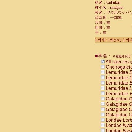
科名：Cebidae
Cebidae
Sa
種小名：
oedipus
Cebidae
Sa
和名：ワタボウシパ
Cebidae
Sag
頭蓋骨：一部無
Cebidae
Sa
尺骨：有
Cebidae
Sag
腓骨：有
Cebidae
Sa
手：有
Cebidae
Aot
Cebidae
Ceb
1 件中 1 件から 1 
Cebidae
Ceb
Cebidae
Ce
■学名：
Cebidae
Ceb
※複数選択可・
Cebidae
Ce
All species
(1)
Cebidae
Sai
Cheirogalei
Cebidae
Sai
Lemuridae
E
Atelidae
Alo
Lemuridae
E
Atelidae
Alo
Lemuridae
E
Atelidae
Alo
Lemuridae
L
Atelidae
Alo
Lemuridae
V
Atelidae
Ate
Galagidae
G
Atelidae
Ate
Galagidae
G
Atelidae
Ate
Galagidae
O
Atelidae
Ate
Galagidae
G
Atelidae
Lag
Loridae
Lori
Atelidae
Lag
Loridae
Nyc
Pitheciidae
Loridae
Nyc