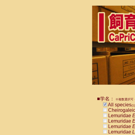
■学名：
※複数選択可・
All species
(1)
Cheirogalei
Lemuridae
E
Lemuridae
E
Lemuridae
E
Lemuridae
L