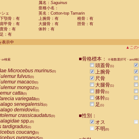
guinus midas
属名：
Saguinus
(0)
亜種小名：
guinus mystax
(0)
ンシェ
英名：Cotton-top Tamarin
uinus nigricollis
(0)
下顎骨：有
上腕骨：有
橈骨：有
guinus oedipus
(1)
肩甲骨：有
大腿骨：有
脛骨：有
uinus weddelli
(0)
寛骨：有
体幹：有
guinus
spp.
(0)
足：有
us trivirgatus
(0)
us albifrons
件を表示中
(0)
us apella
▲この
(0)
bus capucinus
(0)
us nigrivittatus
■骨格標本：
or検索
(0)
※複数選択可・and検
bus
spp.
頭蓋骨
(0)
(1)
miri boliviensis
dae
Microcebus murinus
(0)
上腕骨
(0)
miri sciureus
ulemur fulvus
(0)
(0)
尺骨
uatta caraya
ulemur macaco
(0)
(0)
大腿骨
(1)
uatta fusca
ulemur mongoz
(0)
(0)
腓骨
uatta seniculus
emur catta
(1)
(0)
(0)
uatta
spp.
体幹
arecia variegata
(0)
(1)
(0)
les belzebuth
alago senegalensis
足
(0)
(0)
(1)
les geoffroyi
alago demidovii
(0)
(0)
les paniscus
tolemur crassicaudatus
■性別：
(0)
(0)
les
spp.
alagidae
spp.
(0)
オス
(0)
othrix lagothricha
s tardigradus
(0)
(0)
不明
(0)
othrix lagothricha cana
ticebus coucang
(0)
(0)
Cacajao calvus rubicundus
ticebus pygmaeus
(0)
(0)