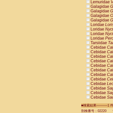
Lemuridae
V
Galagidae
G
Galagidae
G
Galagidae
O
Galagidae
G
Loridae
Lori
Loridae
Nyc
Loridae
Nyc
Loridae
Pero
Tarsiidae
Ta
Cebidae
Cal
Cebidae
Cal
Cebidae
Cal
Cebidae
Cal
Cebidae
Cal
Cebidae
Cal
Cebidae
Cal
Cebidae
Ce
Cebidae
Leo
Cebidae
Sag
Cebidae
Sag
Cebidae
Sag
Cebidae
Sag
■検索結果----------
Cebidae
Sag
Cebidae
Sa
剖検番号：02220