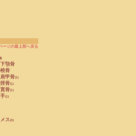
ページの最上部へ戻る
索
下顎骨
橈骨
肩甲骨
(1)
脛骨
(1)
寛骨
(1)
手
(1)
メス
(0)