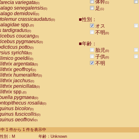
体幹
arecia variegata
(1)
(0)
alago senegalensis
足
(0)
(1)
alago demidovii
(0)
tolemur crassicaudatus
■性別：
(0)
alagidae
spp.
オス
(0)
s tardigradus
(0)
不明
(0)
ticebus coucang
(0)
ticebus pygmaeus
(0)
■年齢：
dicticus potto
(0)
胎児
(0)
rsius syrichta
(0)
子供
limico goeldii
(0)
(0)
不明
lithrix argentata
(0)
lithrix geoffroyi
(0)
lithrix humeralifer
(0)
lithrix jacchus
(0)
lithrix penicillata
(0)
lithrix
spp.
(0)
buella pygmaea
(0)
ntopithecus rosalia
(0)
uinus bicolor
(0)
uinus fuscicollis
(0)
uinus geoffroyi
(0)
uinus imperator
(0)
-1 件中 1 件から 1 件を表示中
uinus labiatus
(0)
guinus leucopus
性別：M
年齢：Unknown
(0)