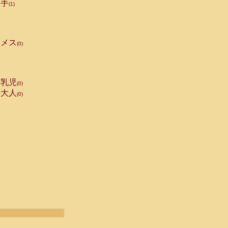
手
(1)
メス
(0)
乳児
(0)
大人
(0)