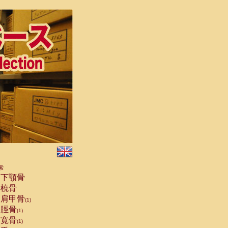
索
下顎骨
橈骨
肩甲骨
(1)
脛骨
(1)
寛骨
(1)