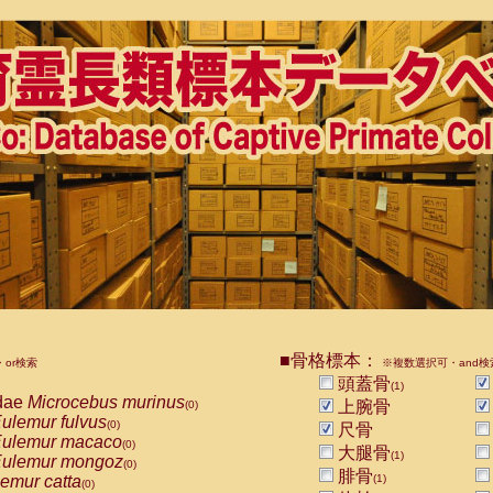
■骨格標本：
or検索
※複数選択可・and検
頭蓋骨
(1)
dae
Microcebus murinus
上腕骨
(0)
ulemur fulvus
(0)
尺骨
ulemur macaco
(0)
大腿骨
(1)
ulemur mongoz
(0)
腓骨
emur catta
(1)
(0)