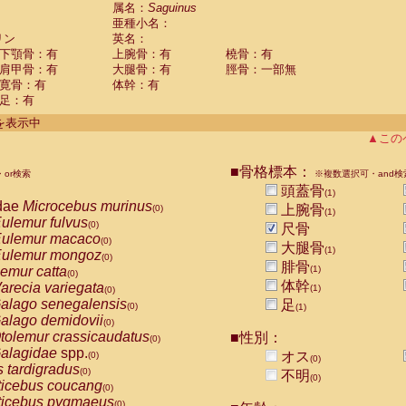
guinus midas
属名：
Saguinus
(0)
亜種小名：
guinus mystax
(0)
リン
英名：
uinus nigricollis
(1)
下顎骨：有
上腕骨：有
橈骨：有
guinus oedipus
(0)
肩甲骨：有
大腿骨：有
脛骨：一部無
uinus weddelli
(0)
寛骨：有
体幹：有
guinus
spp.
(0)
足：有
us trivirgatus
(0)
us albifrons
件を表示中
(0)
us apella
▲この
(0)
bus capucinus
(0)
us nigrivittatus
■骨格標本：
or検索
(0)
※複数選択可・and検
bus
spp.
頭蓋骨
(0)
(1)
miri boliviensis
dae
Microcebus murinus
(0)
上腕骨
(0)
(1)
miri sciureus
ulemur fulvus
(0)
(0)
尺骨
uatta caraya
ulemur macaco
(0)
(0)
大腿骨
(1)
uatta fusca
ulemur mongoz
(0)
(0)
腓骨
uatta seniculus
emur catta
(1)
(0)
(0)
uatta
spp.
体幹
arecia variegata
(0)
(1)
(0)
les belzebuth
alago senegalensis
足
(0)
(0)
(1)
les geoffroyi
alago demidovii
(0)
(0)
les paniscus
tolemur crassicaudatus
■性別：
(0)
(0)
les
spp.
alagidae
spp.
(0)
オス
(0)
(0)
othrix lagothricha
s tardigradus
(0)
(0)
不明
(0)
othrix lagothricha cana
ticebus coucang
(0)
(0)
Cacajao calvus rubicundus
ticebus pygmaeus
(0)
(0)