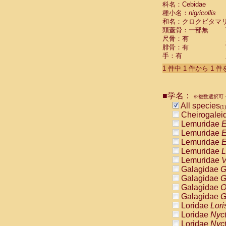
科名：Cebidae
Cebidae
Sa
種小名：
nigricollis
Cebidae
Sa
和名：クロクビタマ
Cebidae
Sag
頭蓋骨：一部無
Cebidae
Sa
尺骨：有
Cebidae
Sag
腓骨：有
Cebidae
Sa
手：有
Cebidae
Aot
Cebidae
Ceb
1 件中 1 件から 1 
Cebidae
Ceb
Cebidae
Ce
■学名：
Cebidae
Ceb
※複数選択可・
Cebidae
Ce
All species
(1)
Cebidae
Sai
Cheirogalei
Cebidae
Sai
Lemuridae
E
Atelidae
Alo
Lemuridae
E
Atelidae
Alo
Lemuridae
E
Atelidae
Alo
Lemuridae
L
Atelidae
Alo
Lemuridae
V
Atelidae
Ate
Galagidae
G
Atelidae
Ate
Galagidae
G
Atelidae
Ate
Galagidae
O
Atelidae
Ate
Galagidae
G
Atelidae
Lag
Loridae
Lori
Atelidae
Lag
Loridae
Nyc
Pitheciidae
Loridae
Nyc