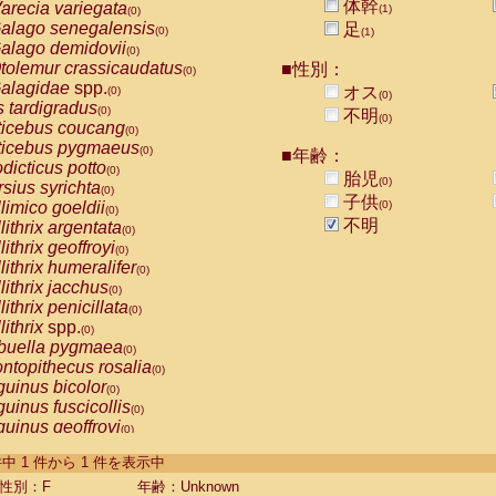
体幹
arecia variegata
(1)
(0)
alago senegalensis
足
(0)
(1)
alago demidovii
(0)
tolemur crassicaudatus
■性別：
(0)
alagidae
spp.
オス
(0)
(0)
s tardigradus
(0)
不明
(0)
ticebus coucang
(0)
ticebus pygmaeus
(0)
■年齢：
dicticus potto
(0)
胎児
(0)
rsius syrichta
(0)
子供
limico goeldii
(0)
(0)
不明
lithrix argentata
(0)
lithrix geoffroyi
(0)
lithrix humeralifer
(0)
lithrix jacchus
(0)
lithrix penicillata
(0)
lithrix
spp.
(0)
buella pygmaea
(0)
ntopithecus rosalia
(0)
uinus bicolor
(0)
uinus fuscicollis
(0)
uinus geoffroyi
(0)
uinus imperator
(0)
-1 件中 1 件から 1 件を表示中
uinus labiatus
(0)
guinus leucopus
性別：F
年齢：Unknown
(0)