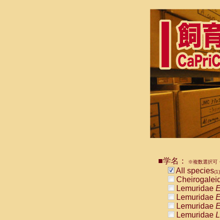
■学名：
※複数選択可・
All species
(1)
Cheirogalei
Lemuridae
E
Lemuridae
E
Lemuridae
E
Lemuridae
L