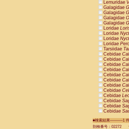
Lemuridae
V
Galagidae
G
Galagidae
G
Galagidae
O
Galagidae
G
Loridae
Lori
Loridae
Nyc
Loridae
Nyc
Loridae
Pero
Tarsiidae
Ta
Cebidae
Cal
Cebidae
Cal
Cebidae
Cal
Cebidae
Cal
Cebidae
Cal
Cebidae
Cal
Cebidae
Cal
Cebidae
Ce
Cebidae
Leo
Cebidae
Sag
Cebidae
Sag
Cebidae
Sag
Cebidae
Sag
■検索結果----------
Cebidae
Sag
Cebidae
Sa
剖検番号：02272