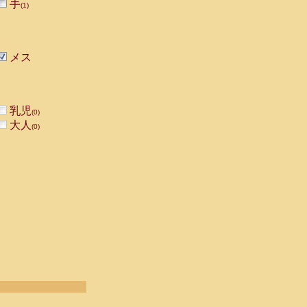
手
(1)
メス
乳児
(0)
大人
(0)