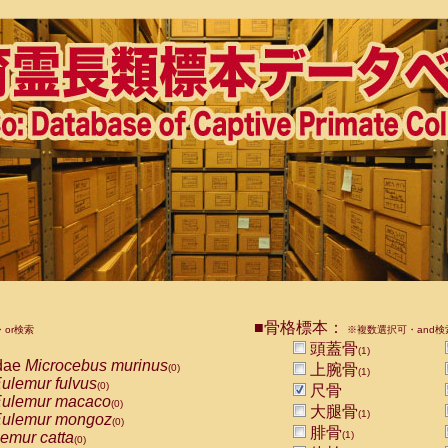
■骨格標本：
or検索
※複数選択可・and検
頭蓋骨
(1)
dae
Microcebus murinus
上腕骨
(0)
(1)
ulemur fulvus
(0)
尺骨
ulemur macaco
(0)
大腿骨
(1)
ulemur mongoz
(0)
腓骨
emur catta
(1)
(0)