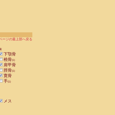
ページの最上部へ戻る
索
下顎骨
橈骨
(1)
肩甲骨
脛骨
(1)
寛骨
手
(1)
メス