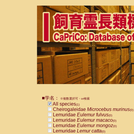
■学名：
※複数選択可・or検索
All species
(1)
Cheirogaleidae
Microcebus murinus
(0)
Lemuridae
Eulemur fulvus
(0)
Lemuridae
Eulemur macaco
(0)
Lemuridae
Eulemur mongoz
(0)
Lemuridae
Lemur catta
(0)