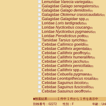
Lemuridae
Varecia variegata
(0)
Galagidae
Galago senegalensis
(0)
Galagidae
Galago demidovii
(0)
Galagidae
Otolemur crassicaudatus
(0)
Galagidae
Galagidae
spp.
(0)
Loridae
Loris tardigradus
(0)
Loridae
Nycticebus coucang
(0)
Loridae
Nycticebus pygmaeus
(0)
Loridae
Perodicticus potto
(0)
Tarsiidae
Tarsius syrichta
(0)
Cebidae
Callimico goeldii
(0)
Cebidae
Callithrix argentata
(0)
Cebidae
Callithrix geoffroyi
(0)
Cebidae
Callithrix humeralifer
(0)
Cebidae
Callithrix jacchus
(0)
Cebidae
Callithrix penicillata
(0)
Cebidae
Callithrix
spp.
(0)
Cebidae
Cebuella pygmaea
(0)
Cebidae
Leontopithecus rosalia
(0)
Cebidae
Saguinus bicolor
(0)
Cebidae
Saguinus fuscicollis
(0)
Cebidae
Saguinus geoffroyi
(0)
Cebidae
Saguinus imperator
(0)
■検索結果-----------1 件中 1 件から 1 件を表示中
Cebidae
Saguinus labiatus
(0)
Cebidae
Saguinus leucopus
剖検番号：02272
性別：F
年齢：Unk
(0)