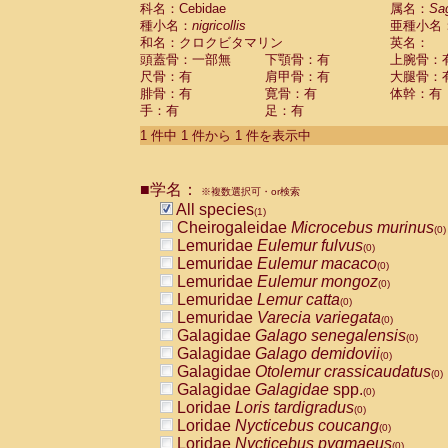
科名：Cebidae
Cebidae
Saguinus midas
属名：
Sa
(0)
種小名：
nigricollis
亜種小名
Cebidae
Saguinus mystax
(0)
和名：クロクビタマリン
英名：
Cebidae
Saguinus nigricollis
(1)
頭蓋骨：一部無
下顎骨：有
上腕骨：
Cebidae
Saguinus oedipus
(0)
尺骨：有
肩甲骨：有
大腿骨：
Cebidae
Saguinus weddelli
(0)
腓骨：有
寛骨：有
体幹：有
Cebidae
Saguinus
spp.
(0)
手：有
足：有
Cebidae
Aotus trivirgatus
(0)
Cebidae
Cebus albifrons
1 件中 1 件から 1 件を表示中
(0)
Cebidae
Cebus apella
(0)
Cebidae
Cebus capucinus
(0)
■学名：
Cebidae
Cebus nigrivittatus
※複数選択可・or検索
(0)
Cebidae
Cebus
spp.
All species
(0)
(1)
Cebidae
Saimiri boliviensis
Cheirogaleidae
Microcebus murinus
(0)
(0)
Cebidae
Saimiri sciureus
Lemuridae
Eulemur fulvus
(0)
(0)
Atelidae
Alouatta caraya
Lemuridae
Eulemur macaco
(0)
(0)
Atelidae
Alouatta fusca
Lemuridae
Eulemur mongoz
(0)
(0)
Atelidae
Alouatta seniculus
Lemuridae
Lemur catta
(0)
(0)
Atelidae
Alouatta
spp.
Lemuridae
Varecia variegata
(0)
(0)
Atelidae
Ateles belzebuth
Galagidae
Galago senegalensis
(0)
(0)
Atelidae
Ateles geoffroyi
Galagidae
Galago demidovii
(0)
(0)
Atelidae
Ateles paniscus
Galagidae
Otolemur crassicaudatus
(0)
(0)
Atelidae
Ateles
spp.
Galagidae
Galagidae
spp.
(0)
(0)
Atelidae
Lagothrix lagothricha
Loridae
Loris tardigradus
(0)
(0)
Atelidae
Lagothrix lagothricha cana
Loridae
Nycticebus coucang
(0)
(0)
Pitheciidae
Cacajao calvus rubicundu
Loridae
Nycticebus pygmaeus
(0)