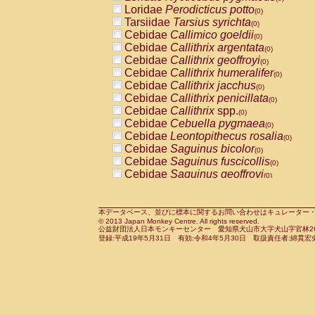
Pitheciidae
Callicebus cupreus
Loridae
Perodicticus potto
(0)
(0)
Pitheciidae
Callicebus donacophilus
Tarsiidae
Tarsius syrichta
(0
(0)
Pitheciidae
Callicebus moloch
Cebidae
Callimico goeldii
(0)
(0)
Pitheciidae
Callicebus torquatus
Cebidae
Callithrix argentata
(0)
(0)
Pitheciidae
Callicebus
spp.
Cebidae
Callithrix geoffroyi
(0)
(0)
Pitheciidae
Chiropotes satanas
Cebidae
Callithrix humeralifer
(0)
(0)
Pitheciidae
Pithecia monachus
Cebidae
Callithrix jacchus
(0)
(0)
Pitheciidae
Pithecia pithecia
Cebidae
Callithrix penicillata
(0)
(0)
Cercopithecidae
Cercocebus agilis
Cebidae
Callithrix
spp.
(0)
(0)
Cercopithecidae
Cercocebus galeritus
Cebidae
Cebuella pygmaea
(0)
Cercopithecidae
Cercocebus torquatu
Cebidae
Leontopithecus rosalia
(0)
Cercopithecidae
Cercocebus torquatus
Cebidae
Saguinus bicolor
(0)
Cercopithecidae
Cercocebus torquatu
Cebidae
Saguinus fuscicollis
(0)
Cercopithecidae
Cercocebus
hybrid
Cebidae
Saguinus geoffroyi
(0)
(0)
Cercopithecidae
Cercocebus
spp.
Cebidae
Saguinus imperator
(0)
(0)
Cercopithecidae
Lophocebus albigen
Cebidae
Saguinus labiatus
(0)
Cercopithecidae
Papio anubis
Cebidae
Saguinus leucopus
本データベース、並びに標本に関するお問い合わせはキュレーター・新宅勇太までお願い
(0)
(0)
© 2013 Japan Monkey Centre. All rights reserved.
Cercopithecidae
Papio cynocephalus
Cebidae
Saguinus midas
(
(0)
公益財団法人日本モンキーセンター 愛知県犬山市大字犬山字官林26番
Cercopithecidae
Papio hamadryas
Cebidae
Saguinus mystax
(0)
登録:平成19年5月31日 有効:令和4年5月30日 取扱責任者:綿貫宏
(0)
Cercopithecidae
Papio papio
Cebidae
Saguinus nigricollis
(0)
(1)
Cercopithecidae
Papio
spp.
Cebidae
Saguinus oedipus
(0)
(0)
Cercopithecidae
Mandrillus leucopha
Cebidae
Saguinus weddelli
(0)
Cercopithecidae
Mandrillus sphinx
Cebidae
Saguinus
spp.
(0)
(0)
Cercopithecidae
Theropithecus gelad
Cebidae
Aotus trivirgatus
(0)
Cercopithecidae
Macaca arctoides
Cebidae
Cebus albifrons
(0)
(0)