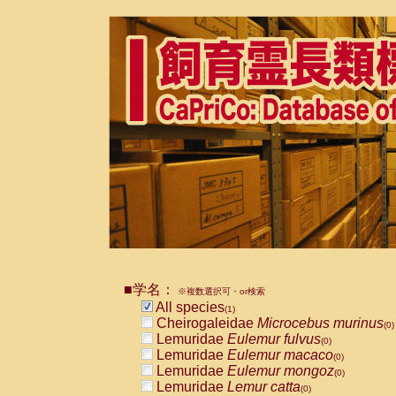
■学名：
※複数選択可・or検索
All species
(1)
Cheirogaleidae
Microcebus murinus
(0)
Lemuridae
Eulemur fulvus
(0)
Lemuridae
Eulemur macaco
(0)
Lemuridae
Eulemur mongoz
(0)
Lemuridae
Lemur catta
(0)