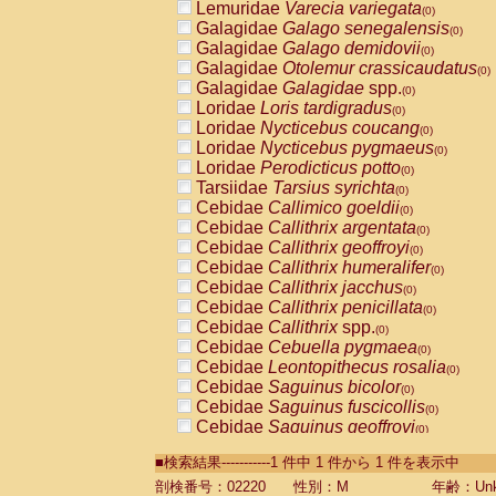
Lemuridae
Varecia variegata
(0)
Galagidae
Galago senegalensis
(0)
Galagidae
Galago demidovii
(0)
Galagidae
Otolemur crassicaudatus
(0)
Galagidae
Galagidae
spp.
(0)
Loridae
Loris tardigradus
(0)
Loridae
Nycticebus coucang
(0)
Loridae
Nycticebus pygmaeus
(0)
Loridae
Perodicticus potto
(0)
Tarsiidae
Tarsius syrichta
(0)
Cebidae
Callimico goeldii
(0)
Cebidae
Callithrix argentata
(0)
Cebidae
Callithrix geoffroyi
(0)
Cebidae
Callithrix humeralifer
(0)
Cebidae
Callithrix jacchus
(0)
Cebidae
Callithrix penicillata
(0)
Cebidae
Callithrix
spp.
(0)
Cebidae
Cebuella pygmaea
(0)
Cebidae
Leontopithecus rosalia
(0)
Cebidae
Saguinus bicolor
(0)
Cebidae
Saguinus fuscicollis
(0)
Cebidae
Saguinus geoffroyi
(0)
Cebidae
Saguinus imperator
(0)
■検索結果-----------1 件中 1 件から 1 件を表示中
Cebidae
Saguinus labiatus
(0)
Cebidae
Saguinus leucopus
剖検番号：02220
性別：M
年齢：Unk
(0)