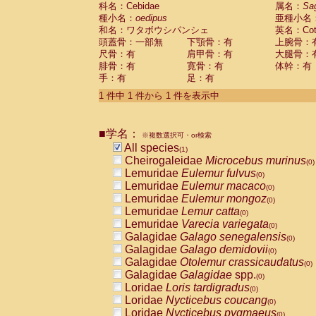
科名：Cebidae
Cebidae
Saguinus midas
属名：
Sa
(0)
種小名：
oedipus
亜種小名
Cebidae
Saguinus mystax
(0)
和名：ワタボウシパンシェ
英名：Cotto
Cebidae
Saguinus nigricollis
(0)
頭蓋骨：一部無
下顎骨：有
上腕骨：
Cebidae
Saguinus oedipus
(1)
尺骨：有
肩甲骨：有
大腿骨：
Cebidae
Saguinus weddelli
(0)
腓骨：有
寛骨：有
体幹：有
Cebidae
Saguinus
spp.
(0)
手：有
足：有
Cebidae
Aotus trivirgatus
(0)
Cebidae
Cebus albifrons
1 件中 1 件から 1 件を表示中
(0)
Cebidae
Cebus apella
(0)
Cebidae
Cebus capucinus
(0)
■学名：
Cebidae
Cebus nigrivittatus
※複数選択可・or検索
(0)
Cebidae
Cebus
spp.
All species
(0)
(1)
Cebidae
Saimiri boliviensis
Cheirogaleidae
Microcebus murinus
(0)
(0)
Cebidae
Saimiri sciureus
Lemuridae
Eulemur fulvus
(0)
(0)
Atelidae
Alouatta caraya
Lemuridae
Eulemur macaco
(0)
(0)
Atelidae
Alouatta fusca
Lemuridae
Eulemur mongoz
(0)
(0)
Atelidae
Alouatta seniculus
Lemuridae
Lemur catta
(0)
(0)
Atelidae
Alouatta
spp.
Lemuridae
Varecia variegata
(0)
(0)
Atelidae
Ateles belzebuth
Galagidae
Galago senegalensis
(0)
(0)
Atelidae
Ateles geoffroyi
Galagidae
Galago demidovii
(0)
(0)
Atelidae
Ateles paniscus
Galagidae
Otolemur crassicaudatus
(0)
(0)
Atelidae
Ateles
spp.
Galagidae
Galagidae
spp.
(0)
(0)
Atelidae
Lagothrix lagothricha
Loridae
Loris tardigradus
(0)
(0)
Atelidae
Lagothrix lagothricha cana
Loridae
Nycticebus coucang
(0)
(0)
Pitheciidae
Cacajao calvus rubicundu
Loridae
Nycticebus pygmaeus
(0)