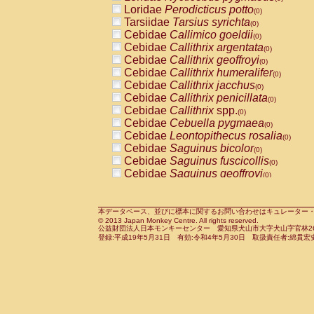
Pitheciidae
Callicebus cupreus
Loridae
Perodicticus potto
(0)
(0)
Pitheciidae
Callicebus donacophilus
Tarsiidae
Tarsius syrichta
(0
(0)
Pitheciidae
Callicebus moloch
Cebidae
Callimico goeldii
(0)
(0)
Pitheciidae
Callicebus torquatus
Cebidae
Callithrix argentata
(0)
(0)
Pitheciidae
Callicebus
spp.
Cebidae
Callithrix geoffroyi
(0)
(0)
Pitheciidae
Chiropotes satanas
Cebidae
Callithrix humeralifer
(0)
(0)
Pitheciidae
Pithecia monachus
Cebidae
Callithrix jacchus
(0)
(0)
Pitheciidae
Pithecia pithecia
Cebidae
Callithrix penicillata
(0)
(0)
Cercopithecidae
Cercocebus agilis
Cebidae
Callithrix
spp.
(0)
(0)
Cercopithecidae
Cercocebus galeritus
Cebidae
Cebuella pygmaea
(0)
Cercopithecidae
Cercocebus torquatu
Cebidae
Leontopithecus rosalia
(0)
Cercopithecidae
Cercocebus torquatus
Cebidae
Saguinus bicolor
(0)
Cercopithecidae
Cercocebus torquatu
Cebidae
Saguinus fuscicollis
(0)
Cercopithecidae
Cercocebus
hybrid
Cebidae
Saguinus geoffroyi
(0)
(0)
Cercopithecidae
Cercocebus
spp.
Cebidae
Saguinus imperator
(0)
(0)
Cercopithecidae
Lophocebus albigen
Cebidae
Saguinus labiatus
(0)
Cercopithecidae
Papio anubis
Cebidae
Saguinus leucopus
本データベース、並びに標本に関するお問い合わせはキュレーター・新宅勇太までお願い
(0)
(0)
© 2013 Japan Monkey Centre. All rights reserved.
Cercopithecidae
Papio cynocephalus
Cebidae
Saguinus midas
(
(0)
公益財団法人日本モンキーセンター 愛知県犬山市大字犬山字官林26番
Cercopithecidae
Papio hamadryas
Cebidae
Saguinus mystax
(0)
登録:平成19年5月31日 有効:令和4年5月30日 取扱責任者:綿貫宏
(0)
Cercopithecidae
Papio papio
Cebidae
Saguinus nigricollis
(0)
(0)
Cercopithecidae
Papio
spp.
Cebidae
Saguinus oedipus
(0)
(1)
Cercopithecidae
Mandrillus leucopha
Cebidae
Saguinus weddelli
(0)
Cercopithecidae
Mandrillus sphinx
Cebidae
Saguinus
spp.
(0)
(0)
Cercopithecidae
Theropithecus gelad
Cebidae
Aotus trivirgatus
(0)
Cercopithecidae
Macaca arctoides
Cebidae
Cebus albifrons
(0)
(0)