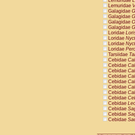
Lemuridae
L
Pitheciidae
Lemuridae
V
Pitheciidae
Galagidae
G
Pitheciidae
Galagidae
G
Pitheciidae
Galagidae
O
Pitheciidae
Galagidae
G
Pitheciidae
Loridae
Lori
Pitheciidae
Loridae
Nyc
Pitheciidae
Loridae
Nyc
Cercopithec
Loridae
Pero
Cercopithec
Tarsiidae
Ta
Cercopithec
Cebidae
Cal
Cercopithec
Cebidae
Cal
Cercopithec
Cebidae
Cal
Cercopithec
Cebidae
Cal
Cercopithec
Cebidae
Cal
Cercopithec
Cebidae
Cal
Cercopithec
Cebidae
Cal
Cercopithec
Cebidae
Ce
Cercopithec
Cebidae
Leo
Cercopithec
Cebidae
Sag
Cercopithec
Cebidae
Sag
Cercopithec
Cebidae
Sag
Cercopithec
Cebidae
Sag
Cercopithec
Cebidae
Sag
Cercopithec