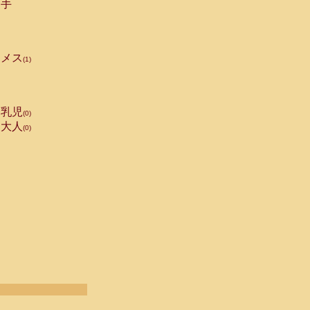
手
メス
(1)
乳児
(0)
大人
(0)