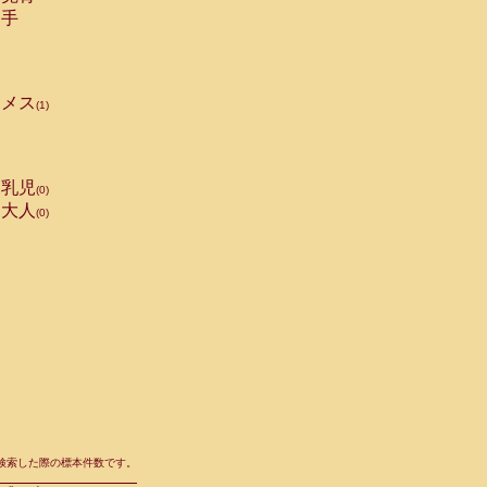
手
メス
(1)
乳児
(0)
大人
(0)
て検索した際の標本件数です。