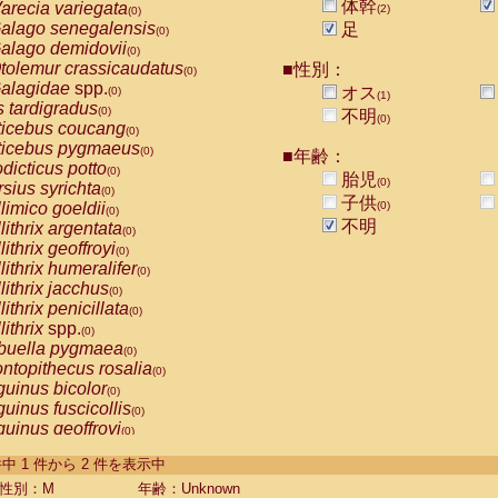
体幹
arecia variegata
(2)
(0)
alago senegalensis
足
(0)
alago demidovii
(0)
tolemur crassicaudatus
■性別：
(0)
alagidae
spp.
オス
(0)
(1)
s tardigradus
(0)
不明
(0)
ticebus coucang
(0)
ticebus pygmaeus
(0)
■年齢：
dicticus potto
(0)
胎児
(0)
rsius syrichta
(0)
子供
limico goeldii
(0)
(0)
不明
lithrix argentata
(0)
lithrix geoffroyi
(0)
lithrix humeralifer
(0)
lithrix jacchus
(0)
lithrix penicillata
(0)
lithrix
spp.
(0)
buella pygmaea
(0)
ntopithecus rosalia
(0)
uinus bicolor
(0)
uinus fuscicollis
(0)
uinus geoffroyi
(0)
uinus imperator
(0)
-2 件中 1 件から 2 件を表示中
uinus labiatus
(0)
guinus leucopus
性別：M
年齢：Unknown
(0)