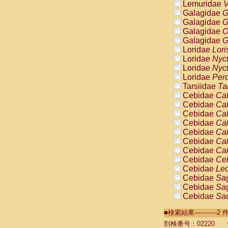
Lemuridae
V
Galagidae
G
Galagidae
G
Galagidae
O
Galagidae
G
Loridae
Lori
Loridae
Nyc
Loridae
Nyc
Loridae
Pero
Tarsiidae
Ta
Cebidae
Cal
Cebidae
Cal
Cebidae
Cal
Cebidae
Cal
Cebidae
Cal
Cebidae
Cal
Cebidae
Cal
Cebidae
Ce
Cebidae
Leo
Cebidae
Sag
Cebidae
Sag
Cebidae
Sag
Cebidae
Sag
■検索結果----------
Cebidae
Sag
Cebidae
Sa
剖検番号：02220