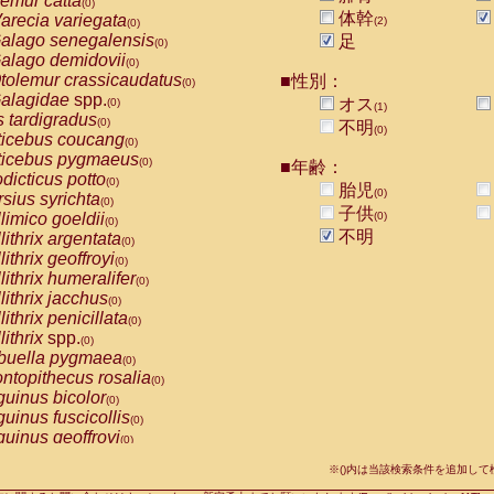
emur catta
(0)
Callicebus cupreus
(0)
体幹
arecia variegata
(2)
(0)
Callicebus donacophilus
(0)
alago senegalensis
足
(0)
Callicebus moloch
(0)
alago demidovii
(0)
Callicebus torquatus
(0)
tolemur crassicaudatus
■性別：
(0)
Callicebus
spp.
(0)
alagidae
spp.
オス
(0)
(1)
Chiropotes satanas
(0)
s tardigradus
(0)
不明
Pithecia monachus
(0)
(0)
ticebus coucang
(0)
Pithecia pithecia
(0)
ticebus pygmaeus
(0)
■年齢：
idae
Cercocebus agilis
(0)
dicticus potto
(0)
胎児
idae
Cercocebus galeritus chrysogaster
(0)
(0)
rsius syrichta
(0)
idae
Cercocebus torquatus atys
子供
(0)
limico goeldii
(0)
(0)
idae
Cercocebus torquatus lunulatus
(0)
不明
lithrix argentata
(0)
idae
Cercocebus torquatus torquatus
(0)
lithrix geoffroyi
(0)
idae
Cercocebus
hybrid
(0)
lithrix humeralifer
(0)
idae
Cercocebus
spp.
(0)
lithrix jacchus
(0)
idae
Lophocebus albigena
(0)
lithrix penicillata
(0)
idae
Papio anubis
(0)
lithrix
spp.
(0)
idae
Papio cynocephalus
(0)
buella pygmaea
(0)
idae
Papio hamadryas
(0)
ntopithecus rosalia
(0)
idae
Papio papio
(0)
uinus bicolor
(0)
idae
Papio
spp.
(0)
uinus fuscicollis
(0)
idae
Mandrillus leucophaeus
(0)
uinus geoffroyi
(0)
idae
Mandrillus sphinx
(0)
uinus imperator
(0)
idae
Theropithecus gelada
※()内は当該検索条件を追加し
(0)
uinus labiatus
(0)
idae
Macaca arctoides
(0)