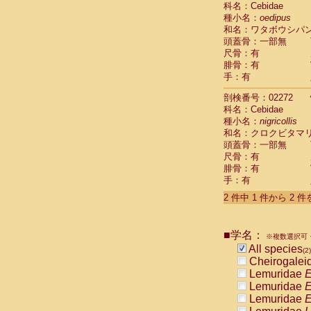
科名：Cebidae
Cebidae
Sa
種小名：
oedipus
Cebidae
Sa
和名：ワタボウシパ
Cebidae
Sag
頭蓋骨：一部無
Cebidae
Sa
尺骨：有
Cebidae
Sag
腓骨：有
Cebidae
Sa
手：有
Cebidae
Aot
Cebidae
Ceb
剖検番号：02272
Cebidae
Ceb
科名：Cebidae
Cebidae
Ce
種小名：
nigricollis
Cebidae
Ceb
和名：クロクビタマ
Cebidae
Ce
頭蓋骨：一部無
Cebidae
Sai
尺骨：有
腓骨：有
Cebidae
Sai
手：有
Atelidae
Alo
Atelidae
Alo
2 件中 1 件から 2 
Atelidae
Alo
Atelidae
Alo
Atelidae
Ate
■学名：
※複数選択可・
Atelidae
Ate
All species
(2)
Atelidae
Ate
Cheirogalei
Atelidae
Ate
Lemuridae
E
Atelidae
Lag
Lemuridae
E
Atelidae
Lag
Lemuridae
E
Pitheciidae