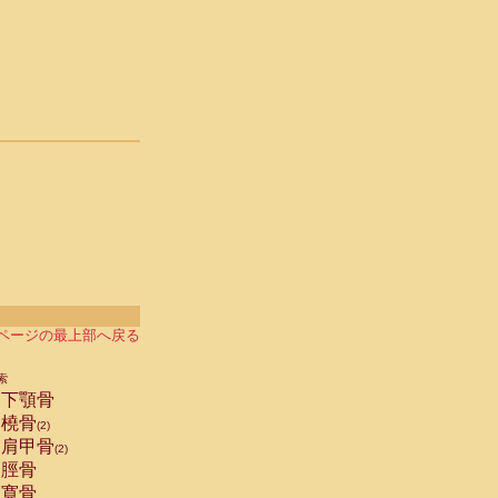
ページの最上部へ戻る
索
下顎骨
橈骨
(2)
肩甲骨
(2)
脛骨
寛骨