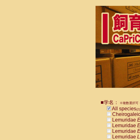
■学名：
※複数選択可・
All species
(2)
Cheirogalei
Lemuridae
E
Lemuridae
E
Lemuridae
E
Lemuridae
L