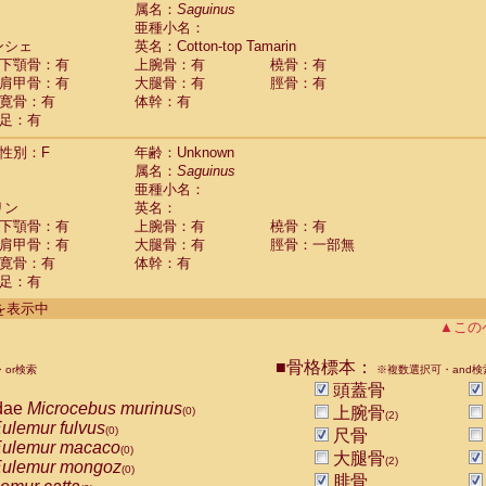
guinus midas
属名：
Saguinus
(0)
亜種小名：
guinus mystax
(0)
ンシェ
英名：Cotton-top Tamarin
uinus nigricollis
(1)
下顎骨：有
上腕骨：有
橈骨：有
guinus oedipus
(1)
肩甲骨：有
大腿骨：有
脛骨：有
uinus weddelli
(0)
寛骨：有
体幹：有
guinus
spp.
(0)
足：有
us trivirgatus
(0)
us albifrons
(0)
性別：F
年齢：Unknown
us apella
(0)
属名：
Saguinus
bus capucinus
亜種小名：
(0)
us nigrivittatus
リン
英名：
(0)
bus
spp.
下顎骨：有
上腕骨：有
橈骨：有
(0)
miri boliviensis
肩甲骨：有
大腿骨：有
脛骨：一部無
(0)
miri sciureus
寛骨：有
体幹：有
(0)
足：有
uatta caraya
(0)
uatta fusca
(0)
件を表示中
uatta seniculus
(0)
▲この
uatta
spp.
(0)
les belzebuth
(0)
■骨格標本：
or検索
※複数選択可・and検
les geoffroyi
(0)
頭蓋骨
les paniscus
(0)
dae
Microcebus murinus
上腕骨
(0)
(2)
les
spp.
(0)
ulemur fulvus
(0)
尺骨
othrix lagothricha
(0)
ulemur macaco
(0)
大腿骨
othrix lagothricha cana
(2)
(0)
ulemur mongoz
(0)
Cacajao calvus rubicundus
腓骨
(0)