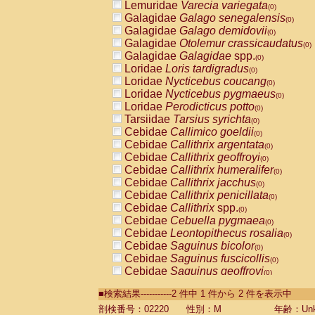
Lemuridae
Varecia variegata
(0)
Galagidae
Galago senegalensis
(0)
Galagidae
Galago demidovii
(0)
Galagidae
Otolemur crassicaudatus
(0)
Galagidae
Galagidae
spp.
(0)
Loridae
Loris tardigradus
(0)
Loridae
Nycticebus coucang
(0)
Loridae
Nycticebus pygmaeus
(0)
Loridae
Perodicticus potto
(0)
Tarsiidae
Tarsius syrichta
(0)
Cebidae
Callimico goeldii
(0)
Cebidae
Callithrix argentata
(0)
Cebidae
Callithrix geoffroyi
(0)
Cebidae
Callithrix humeralifer
(0)
Cebidae
Callithrix jacchus
(0)
Cebidae
Callithrix penicillata
(0)
Cebidae
Callithrix
spp.
(0)
Cebidae
Cebuella pygmaea
(0)
Cebidae
Leontopithecus rosalia
(0)
Cebidae
Saguinus bicolor
(0)
Cebidae
Saguinus fuscicollis
(0)
Cebidae
Saguinus geoffroyi
(0)
Cebidae
Saguinus imperator
(0)
■検索結果-----------2 件中 1 件から 2 件を表示中
Cebidae
Saguinus labiatus
(0)
Cebidae
Saguinus leucopus
剖検番号：02220
性別：M
年齢：Unk
(0)