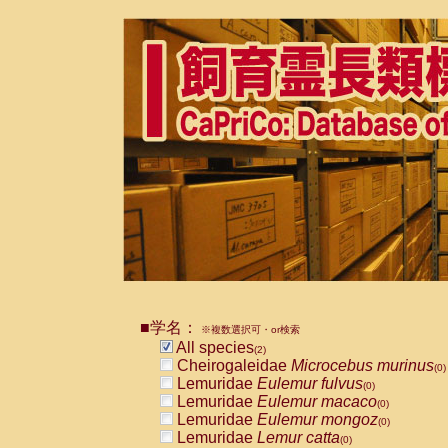
■学名：
※複数選択可・or検索
All species
(2)
Cheirogaleidae
Microcebus murinus
(0)
Lemuridae
Eulemur fulvus
(0)
Lemuridae
Eulemur macaco
(0)
Lemuridae
Eulemur mongoz
(0)
Lemuridae
Lemur catta
(0)