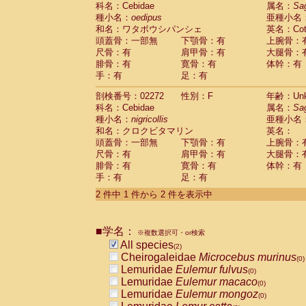
科名：Cebidae
Cebidae
Saguinus midas
属名：
Sa
(0)
種小名：
oedipus
亜種小名
Cebidae
Saguinus mystax
(0)
和名：ワタボウシパンシェ
英名：Cotto
Cebidae
Saguinus nigricollis
(1)
頭蓋骨：一部無
下顎骨：有
上腕骨：
Cebidae
Saguinus oedipus
(1)
尺骨：有
肩甲骨：有
大腿骨：
Cebidae
Saguinus weddelli
(0)
腓骨：有
寛骨：有
体幹：有
Cebidae
Saguinus
spp.
(0)
手：有
足：有
Cebidae
Aotus trivirgatus
(0)
Cebidae
Cebus albifrons
(0)
剖検番号：02272
性別：F
年齢：Unk
Cebidae
Cebus apella
科名：Cebidae
(0)
属名：
Sa
Cebidae
Cebus capucinus
種小名：
nigricollis
亜種小名
(0)
Cebidae
Cebus nigrivittatus
和名：クロクビタマリン
英名：
(0)
Cebidae
Cebus
spp.
頭蓋骨：一部無
下顎骨：有
上腕骨：
(0)
Cebidae
Saimiri boliviensis
尺骨：有
肩甲骨：有
大腿骨：
(0)
腓骨：有
Cebidae
Saimiri sciureus
寛骨：有
体幹：有
(0)
手：有
足：有
Atelidae
Alouatta caraya
(0)
Atelidae
Alouatta fusca
(0)
2 件中 1 件から 2 件を表示中
Atelidae
Alouatta seniculus
(0)
Atelidae
Alouatta
spp.
(0)
Atelidae
Ateles belzebuth
■学名：
(0)
※複数選択可・or検索
Atelidae
Ateles geoffroyi
(0)
All species
(2)
Atelidae
Ateles paniscus
(0)
Cheirogaleidae
Microcebus murinus
(0)
Atelidae
Ateles
spp.
(0)
Lemuridae
Eulemur fulvus
(0)
Atelidae
Lagothrix lagothricha
(0)
Lemuridae
Eulemur macaco
(0)
Atelidae
Lagothrix lagothricha cana
(0)
Lemuridae
Eulemur mongoz
(0)
Pitheciidae
Cacajao calvus rubicundu