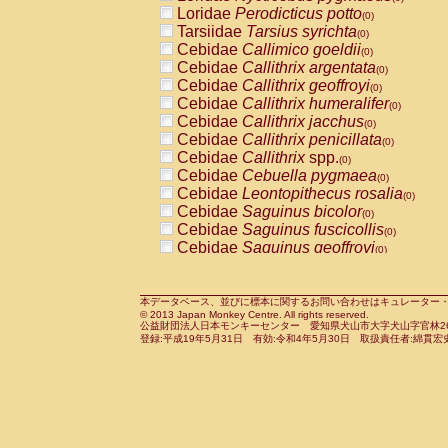
Pitheciidae
Callicebus cupreus
Loridae
Perodicticus potto
(0)
(0)
Pitheciidae
Callicebus donacophilus
Tarsiidae
Tarsius syrichta
(0
(0)
Pitheciidae
Callicebus moloch
Cebidae
Callimico goeldii
(0)
(0)
Pitheciidae
Callicebus torquatus
Cebidae
Callithrix argentata
(0)
(0)
Pitheciidae
Callicebus
spp.
Cebidae
Callithrix geoffroyi
(0)
(0)
Pitheciidae
Chiropotes satanas
Cebidae
Callithrix humeralifer
(0)
(0)
Pitheciidae
Pithecia monachus
Cebidae
Callithrix jacchus
(0)
(0)
Pitheciidae
Pithecia pithecia
Cebidae
Callithrix penicillata
(0)
(0)
Cercopithecidae
Cercocebus agilis
Cebidae
Callithrix
spp.
(0)
(0)
Cercopithecidae
Cercocebus galeritus
Cebidae
Cebuella pygmaea
(0)
Cercopithecidae
Cercocebus torquatu
Cebidae
Leontopithecus rosalia
(0)
Cercopithecidae
Cercocebus torquatus
Cebidae
Saguinus bicolor
(0)
Cercopithecidae
Cercocebus torquatu
Cebidae
Saguinus fuscicollis
(0)
Cercopithecidae
Cercocebus
hybrid
Cebidae
Saguinus geoffroyi
(0)
(0)
Cercopithecidae
Cercocebus
spp.
Cebidae
Saguinus imperator
(0)
(0)
Cercopithecidae
Lophocebus albigen
Cebidae
Saguinus labiatus
(0)
Cercopithecidae
Papio anubis
Cebidae
Saguinus leucopus
本データベース、並びに標本に関するお問い合わせはキュレーター・新宅勇太までお願い
(0)
(0)
© 2013 Japan Monkey Centre. All rights reserved.
Cercopithecidae
Papio cynocephalus
Cebidae
Saguinus midas
(
(0)
公益財団法人日本モンキーセンター 愛知県犬山市大字犬山字官林26番
Cercopithecidae
Papio hamadryas
Cebidae
Saguinus mystax
(0)
登録:平成19年5月31日 有効:令和4年5月30日 取扱責任者:綿貫宏
(0)
Cercopithecidae
Papio papio
Cebidae
Saguinus nigricollis
(0)
(0)
Cercopithecidae
Papio
spp.
Cebidae
Saguinus oedipus
(0)
(1)
Cercopithecidae
Mandrillus leucopha
Cebidae
Saguinus weddelli
(0)
Cercopithecidae
Mandrillus sphinx
Cebidae
Saguinus
spp.
(0)
(0)
Cercopithecidae
Theropithecus gelad
Cebidae
Aotus trivirgatus
(0)
Cercopithecidae
Macaca arctoides
Cebidae
Cebus albifrons
(0)
(0)