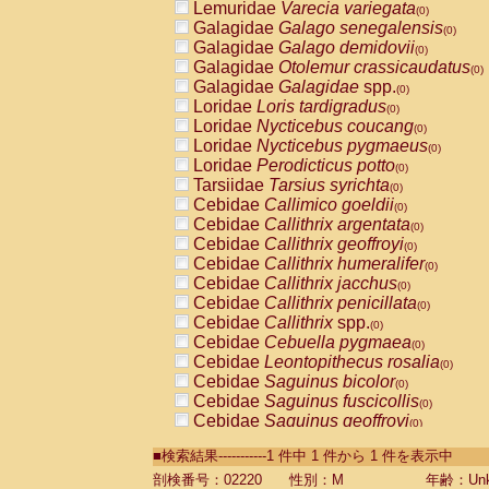
Lemuridae
Varecia variegata
(0)
Galagidae
Galago senegalensis
(0)
Galagidae
Galago demidovii
(0)
Galagidae
Otolemur crassicaudatus
(0)
Galagidae
Galagidae
spp.
(0)
Loridae
Loris tardigradus
(0)
Loridae
Nycticebus coucang
(0)
Loridae
Nycticebus pygmaeus
(0)
Loridae
Perodicticus potto
(0)
Tarsiidae
Tarsius syrichta
(0)
Cebidae
Callimico goeldii
(0)
Cebidae
Callithrix argentata
(0)
Cebidae
Callithrix geoffroyi
(0)
Cebidae
Callithrix humeralifer
(0)
Cebidae
Callithrix jacchus
(0)
Cebidae
Callithrix penicillata
(0)
Cebidae
Callithrix
spp.
(0)
Cebidae
Cebuella pygmaea
(0)
Cebidae
Leontopithecus rosalia
(0)
Cebidae
Saguinus bicolor
(0)
Cebidae
Saguinus fuscicollis
(0)
Cebidae
Saguinus geoffroyi
(0)
Cebidae
Saguinus imperator
(0)
■検索結果-----------1 件中 1 件から 1 件を表示中
Cebidae
Saguinus labiatus
(0)
Cebidae
Saguinus leucopus
剖検番号：02220
性別：M
年齢：Unk
(0)