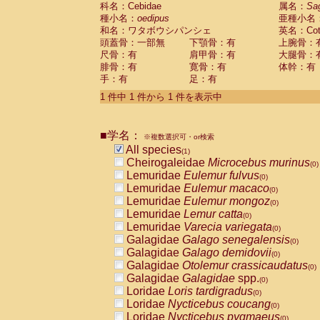
科名：Cebidae
Cebidae
Saguinus midas
属名：
Sa
(0)
種小名：
oedipus
亜種小名
Cebidae
Saguinus mystax
(0)
和名：ワタボウシパンシェ
英名：Cotto
Cebidae
Saguinus nigricollis
(0)
頭蓋骨：一部無
下顎骨：有
上腕骨：
Cebidae
Saguinus oedipus
(1)
尺骨：有
肩甲骨：有
大腿骨：
Cebidae
Saguinus weddelli
(0)
腓骨：有
寛骨：有
体幹：有
Cebidae
Saguinus
spp.
(0)
手：有
足：有
Cebidae
Aotus trivirgatus
(0)
Cebidae
Cebus albifrons
1 件中 1 件から 1 件を表示中
(0)
Cebidae
Cebus apella
(0)
Cebidae
Cebus capucinus
(0)
■学名：
Cebidae
Cebus nigrivittatus
※複数選択可・or検索
(0)
Cebidae
Cebus
spp.
All species
(0)
(1)
Cebidae
Saimiri boliviensis
Cheirogaleidae
Microcebus murinus
(0)
(0)
Cebidae
Saimiri sciureus
Lemuridae
Eulemur fulvus
(0)
(0)
Atelidae
Alouatta caraya
Lemuridae
Eulemur macaco
(0)
(0)
Atelidae
Alouatta fusca
Lemuridae
Eulemur mongoz
(0)
(0)
Atelidae
Alouatta seniculus
Lemuridae
Lemur catta
(0)
(0)
Atelidae
Alouatta
spp.
Lemuridae
Varecia variegata
(0)
(0)
Atelidae
Ateles belzebuth
Galagidae
Galago senegalensis
(0)
(0)
Atelidae
Ateles geoffroyi
Galagidae
Galago demidovii
(0)
(0)
Atelidae
Ateles paniscus
Galagidae
Otolemur crassicaudatus
(0)
(0)
Atelidae
Ateles
spp.
Galagidae
Galagidae
spp.
(0)
(0)
Atelidae
Lagothrix lagothricha
Loridae
Loris tardigradus
(0)
(0)
Atelidae
Lagothrix lagothricha cana
Loridae
Nycticebus coucang
(0)
(0)
Pitheciidae
Cacajao calvus rubicundu
Loridae
Nycticebus pygmaeus
(0)