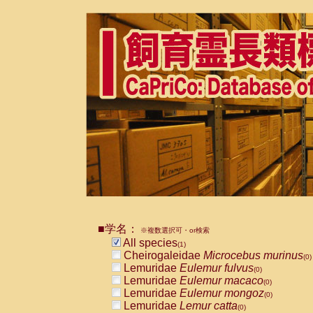
■学名：
※複数選択可・or検索
All species
(1)
Cheirogaleidae
Microcebus murinus
(0)
Lemuridae
Eulemur fulvus
(0)
Lemuridae
Eulemur macaco
(0)
Lemuridae
Eulemur mongoz
(0)
Lemuridae
Lemur catta
(0)