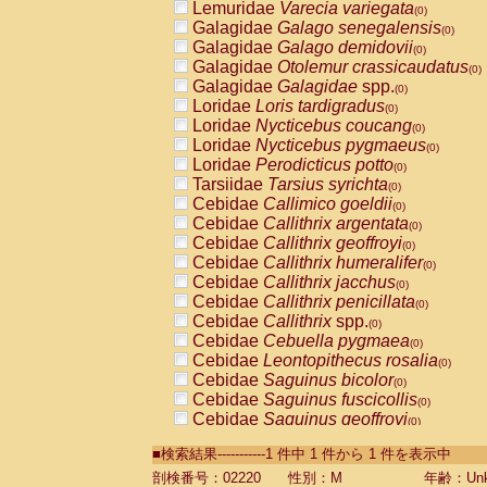
Lemuridae
Varecia variegata
(0)
Galagidae
Galago senegalensis
(0)
Galagidae
Galago demidovii
(0)
Galagidae
Otolemur crassicaudatus
(0)
Galagidae
Galagidae
spp.
(0)
Loridae
Loris tardigradus
(0)
Loridae
Nycticebus coucang
(0)
Loridae
Nycticebus pygmaeus
(0)
Loridae
Perodicticus potto
(0)
Tarsiidae
Tarsius syrichta
(0)
Cebidae
Callimico goeldii
(0)
Cebidae
Callithrix argentata
(0)
Cebidae
Callithrix geoffroyi
(0)
Cebidae
Callithrix humeralifer
(0)
Cebidae
Callithrix jacchus
(0)
Cebidae
Callithrix penicillata
(0)
Cebidae
Callithrix
spp.
(0)
Cebidae
Cebuella pygmaea
(0)
Cebidae
Leontopithecus rosalia
(0)
Cebidae
Saguinus bicolor
(0)
Cebidae
Saguinus fuscicollis
(0)
Cebidae
Saguinus geoffroyi
(0)
Cebidae
Saguinus imperator
(0)
■検索結果-----------1 件中 1 件から 1 件を表示中
Cebidae
Saguinus labiatus
(0)
Cebidae
Saguinus leucopus
剖検番号：02220
性別：M
年齢：Unk
(0)