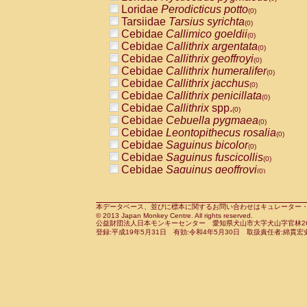
Pitheciidae
Callicebus cupreus
Loridae
Perodicticus potto
(0)
(0)
Pitheciidae
Callicebus donacophilus
Tarsiidae
Tarsius syrichta
(0
(0)
Pitheciidae
Callicebus moloch
Cebidae
Callimico goeldii
(0)
(0)
Pitheciidae
Callicebus torquatus
Cebidae
Callithrix argentata
(0)
(0)
Pitheciidae
Callicebus
spp.
Cebidae
Callithrix geoffroyi
(0)
(0)
Pitheciidae
Chiropotes satanas
Cebidae
Callithrix humeralifer
(0)
(0)
Pitheciidae
Pithecia monachus
Cebidae
Callithrix jacchus
(0)
(0)
Pitheciidae
Pithecia pithecia
Cebidae
Callithrix penicillata
(0)
(0)
Cercopithecidae
Cercocebus agilis
Cebidae
Callithrix
spp.
(0)
(0)
Cercopithecidae
Cercocebus galeritus
Cebidae
Cebuella pygmaea
(0)
Cercopithecidae
Cercocebus torquatu
Cebidae
Leontopithecus rosalia
(0)
Cercopithecidae
Cercocebus torquatus
Cebidae
Saguinus bicolor
(0)
Cercopithecidae
Cercocebus torquatu
Cebidae
Saguinus fuscicollis
(0)
Cercopithecidae
Cercocebus
hybrid
Cebidae
Saguinus geoffroyi
(0)
(0)
Cercopithecidae
Cercocebus
spp.
Cebidae
Saguinus imperator
(0)
(0)
Cercopithecidae
Lophocebus albigen
Cebidae
Saguinus labiatus
(0)
Cercopithecidae
Papio anubis
Cebidae
Saguinus leucopus
本データベース、並びに標本に関するお問い合わせはキュレーター・新宅勇太までお願い
(0)
(0)
© 2013 Japan Monkey Centre. All rights reserved.
Cercopithecidae
Papio cynocephalus
Cebidae
Saguinus midas
(
(0)
公益財団法人日本モンキーセンター 愛知県犬山市大字犬山字官林26番
Cercopithecidae
Papio hamadryas
Cebidae
Saguinus mystax
(0)
登録:平成19年5月31日 有効:令和4年5月30日 取扱責任者:綿貫宏
(0)
Cercopithecidae
Papio papio
Cebidae
Saguinus nigricollis
(0)
(0)
Cercopithecidae
Papio
spp.
Cebidae
Saguinus oedipus
(0)
(1)
Cercopithecidae
Mandrillus leucopha
Cebidae
Saguinus weddelli
(0)
Cercopithecidae
Mandrillus sphinx
Cebidae
Saguinus
spp.
(0)
(0)
Cercopithecidae
Theropithecus gelad
Cebidae
Aotus trivirgatus
(0)
Cercopithecidae
Macaca arctoides
Cebidae
Cebus albifrons
(0)
(0)