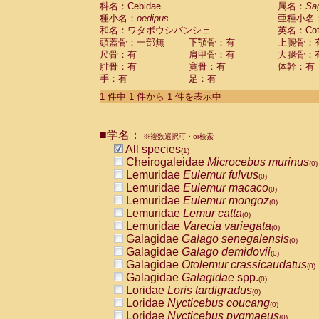
科名：Cebidae
Cebidae
Saguinus midas
属名：
Sa
(0)
種小名：
oedipus
亜種小名
Cebidae
Saguinus mystax
(0)
和名：ワタボウシパンシェ
英名：Cotto
Cebidae
Saguinus nigricollis
(0)
頭蓋骨：一部無
下顎骨：有
上腕骨：
Cebidae
Saguinus oedipus
(1)
尺骨：有
肩甲骨：有
大腿骨：
Cebidae
Saguinus weddelli
(0)
腓骨：有
寛骨：有
体幹：有
Cebidae
Saguinus
spp.
(0)
手：有
足：有
Cebidae
Aotus trivirgatus
(0)
Cebidae
Cebus albifrons
1 件中 1 件から 1 件を表示中
(0)
Cebidae
Cebus apella
(0)
Cebidae
Cebus capucinus
(0)
■学名：
Cebidae
Cebus nigrivittatus
※複数選択可・or検索
(0)
Cebidae
Cebus
spp.
All species
(0)
(1)
Cebidae
Saimiri boliviensis
Cheirogaleidae
Microcebus murinus
(0)
(0)
Cebidae
Saimiri sciureus
Lemuridae
Eulemur fulvus
(0)
(0)
Atelidae
Alouatta caraya
Lemuridae
Eulemur macaco
(0)
(0)
Atelidae
Alouatta fusca
Lemuridae
Eulemur mongoz
(0)
(0)
Atelidae
Alouatta seniculus
Lemuridae
Lemur catta
(0)
(0)
Atelidae
Alouatta
spp.
Lemuridae
Varecia variegata
(0)
(0)
Atelidae
Ateles belzebuth
Galagidae
Galago senegalensis
(0)
(0)
Atelidae
Ateles geoffroyi
Galagidae
Galago demidovii
(0)
(0)
Atelidae
Ateles paniscus
Galagidae
Otolemur crassicaudatus
(0)
(0)
Atelidae
Ateles
spp.
Galagidae
Galagidae
spp.
(0)
(0)
Atelidae
Lagothrix lagothricha
Loridae
Loris tardigradus
(0)
(0)
Atelidae
Lagothrix lagothricha cana
Loridae
Nycticebus coucang
(0)
(0)
Pitheciidae
Cacajao calvus rubicundu
Loridae
Nycticebus pygmaeus
(0)