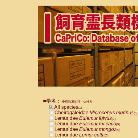
■学名：
※複数選択可・or検索
All species
(1)
Cheirogaleidae
Microcebus murinus
(0)
Lemuridae
Eulemur fulvus
(0)
Lemuridae
Eulemur macaco
(0)
Lemuridae
Eulemur mongoz
(0)
Lemuridae
Lemur catta
(0)