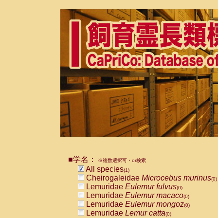
■学名：
※複数選択可・or検索
All species
(1)
Cheirogaleidae
Microcebus murinus
(0)
Lemuridae
Eulemur fulvus
(0)
Lemuridae
Eulemur macaco
(0)
Lemuridae
Eulemur mongoz
(0)
Lemuridae
Lemur catta
(0)