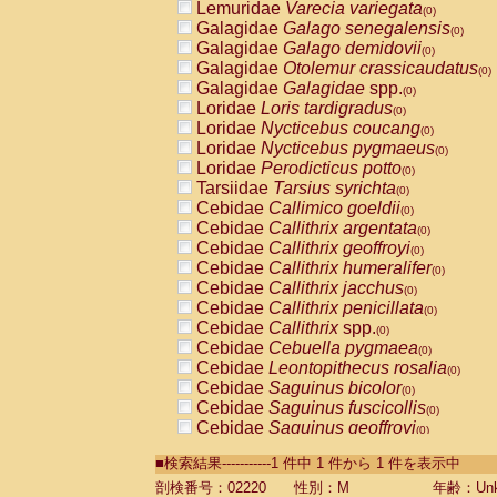
Lemuridae
Varecia variegata
(0)
Galagidae
Galago senegalensis
(0)
Galagidae
Galago demidovii
(0)
Galagidae
Otolemur crassicaudatus
(0)
Galagidae
Galagidae
spp.
(0)
Loridae
Loris tardigradus
(0)
Loridae
Nycticebus coucang
(0)
Loridae
Nycticebus pygmaeus
(0)
Loridae
Perodicticus potto
(0)
Tarsiidae
Tarsius syrichta
(0)
Cebidae
Callimico goeldii
(0)
Cebidae
Callithrix argentata
(0)
Cebidae
Callithrix geoffroyi
(0)
Cebidae
Callithrix humeralifer
(0)
Cebidae
Callithrix jacchus
(0)
Cebidae
Callithrix penicillata
(0)
Cebidae
Callithrix
spp.
(0)
Cebidae
Cebuella pygmaea
(0)
Cebidae
Leontopithecus rosalia
(0)
Cebidae
Saguinus bicolor
(0)
Cebidae
Saguinus fuscicollis
(0)
Cebidae
Saguinus geoffroyi
(0)
Cebidae
Saguinus imperator
(0)
■検索結果-----------1 件中 1 件から 1 件を表示中
Cebidae
Saguinus labiatus
(0)
Cebidae
Saguinus leucopus
剖検番号：02220
性別：M
年齢：Unk
(0)