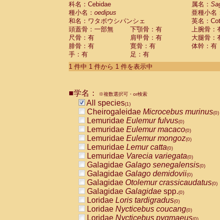
科名：Cebidae
Cebidae
Saguinus midas
属名：
Sa
(0)
種小名：
oedipus
亜種小名
Cebidae
Saguinus mystax
(0)
和名：ワタボウシパンシェ
英名：Cotto
Cebidae
Saguinus nigricollis
(0)
頭蓋骨：一部無
下顎骨：有
上腕骨：
Cebidae
Saguinus oedipus
(1)
尺骨：有
肩甲骨：有
大腿骨：
Cebidae
Saguinus weddelli
(0)
腓骨：有
寛骨：有
体幹：有
Cebidae
Saguinus
spp.
(0)
手：有
足：有
Cebidae
Aotus trivirgatus
(0)
Cebidae
Cebus albifrons
1 件中 1 件から 1 件を表示中
(0)
Cebidae
Cebus apella
(0)
Cebidae
Cebus capucinus
(0)
■学名：
Cebidae
Cebus nigrivittatus
※複数選択可・or検索
(0)
Cebidae
Cebus
spp.
All species
(0)
(1)
Cebidae
Saimiri boliviensis
Cheirogaleidae
Microcebus murinus
(0)
(0)
Cebidae
Saimiri sciureus
Lemuridae
Eulemur fulvus
(0)
(0)
Atelidae
Alouatta caraya
Lemuridae
Eulemur macaco
(0)
(0)
Atelidae
Alouatta fusca
Lemuridae
Eulemur mongoz
(0)
(0)
Atelidae
Alouatta seniculus
Lemuridae
Lemur catta
(0)
(0)
Atelidae
Alouatta
spp.
Lemuridae
Varecia variegata
(0)
(0)
Atelidae
Ateles belzebuth
Galagidae
Galago senegalensis
(0)
(0)
Atelidae
Ateles geoffroyi
Galagidae
Galago demidovii
(0)
(0)
Atelidae
Ateles paniscus
Galagidae
Otolemur crassicaudatus
(0)
(0)
Atelidae
Ateles
spp.
Galagidae
Galagidae
spp.
(0)
(0)
Atelidae
Lagothrix lagothricha
Loridae
Loris tardigradus
(0)
(0)
Atelidae
Lagothrix lagothricha cana
Loridae
Nycticebus coucang
(0)
(0)
Pitheciidae
Cacajao calvus rubicundu
Loridae
Nycticebus pygmaeus
(0)