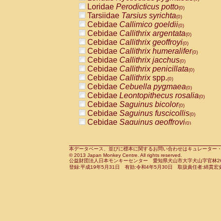
Pitheciidae
Callicebus cupreus
Loridae
Perodicticus potto
(0)
(0)
Pitheciidae
Callicebus donacophilus
Tarsiidae
Tarsius syrichta
(0
(0)
Pitheciidae
Callicebus moloch
Cebidae
Callimico goeldii
(0)
(0)
Pitheciidae
Callicebus torquatus
Cebidae
Callithrix argentata
(0)
(0)
Pitheciidae
Callicebus
spp.
Cebidae
Callithrix geoffroyi
(0)
(0)
Pitheciidae
Chiropotes satanas
Cebidae
Callithrix humeralifer
(0)
(0)
Pitheciidae
Pithecia monachus
Cebidae
Callithrix jacchus
(0)
(0)
Pitheciidae
Pithecia pithecia
Cebidae
Callithrix penicillata
(0)
(0)
Cercopithecidae
Cercocebus agilis
Cebidae
Callithrix
spp.
(0)
(0)
Cercopithecidae
Cercocebus galeritus
Cebidae
Cebuella pygmaea
(0)
Cercopithecidae
Cercocebus torquatu
Cebidae
Leontopithecus rosalia
(0)
Cercopithecidae
Cercocebus torquatus
Cebidae
Saguinus bicolor
(0)
Cercopithecidae
Cercocebus torquatu
Cebidae
Saguinus fuscicollis
(0)
Cercopithecidae
Cercocebus
hybrid
Cebidae
Saguinus geoffroyi
(0)
(0)
Cercopithecidae
Cercocebus
spp.
Cebidae
Saguinus imperator
(0)
(0)
Cercopithecidae
Lophocebus albigen
Cebidae
Saguinus labiatus
(0)
Cercopithecidae
Papio anubis
Cebidae
Saguinus leucopus
本データベース、並びに標本に関するお問い合わせはキュレーター・新宅勇太までお願い
(0)
(0)
© 2013 Japan Monkey Centre. All rights reserved.
Cercopithecidae
Papio cynocephalus
Cebidae
Saguinus midas
(
(0)
公益財団法人日本モンキーセンター 愛知県犬山市大字犬山字官林26番
Cercopithecidae
Papio hamadryas
Cebidae
Saguinus mystax
(0)
登録:平成19年5月31日 有効:令和4年5月30日 取扱責任者:綿貫宏
(0)
Cercopithecidae
Papio papio
Cebidae
Saguinus nigricollis
(0)
(0)
Cercopithecidae
Papio
spp.
Cebidae
Saguinus oedipus
(0)
(1)
Cercopithecidae
Mandrillus leucopha
Cebidae
Saguinus weddelli
(0)
Cercopithecidae
Mandrillus sphinx
Cebidae
Saguinus
spp.
(0)
(0)
Cercopithecidae
Theropithecus gelad
Cebidae
Aotus trivirgatus
(0)
Cercopithecidae
Macaca arctoides
Cebidae
Cebus albifrons
(0)
(0)