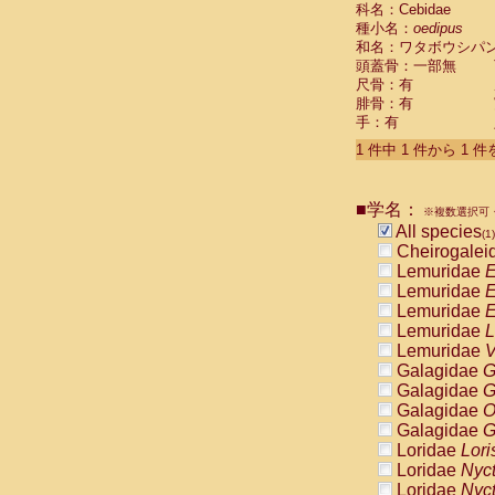
科名：Cebidae
Cebidae
Sa
種小名：
oedipus
Cebidae
Sa
和名：ワタボウシパ
Cebidae
Sag
頭蓋骨：一部無
Cebidae
Sa
尺骨：有
Cebidae
Sag
腓骨：有
Cebidae
Sa
手：有
Cebidae
Aot
Cebidae
Ceb
1 件中 1 件から 1 
Cebidae
Ceb
Cebidae
Ce
■学名：
Cebidae
Ceb
※複数選択可・
Cebidae
Ce
All species
(1)
Cebidae
Sai
Cheirogalei
Cebidae
Sai
Lemuridae
E
Atelidae
Alo
Lemuridae
E
Atelidae
Alo
Lemuridae
E
Atelidae
Alo
Lemuridae
L
Atelidae
Alo
Lemuridae
V
Atelidae
Ate
Galagidae
G
Atelidae
Ate
Galagidae
G
Atelidae
Ate
Galagidae
O
Atelidae
Ate
Galagidae
G
Atelidae
Lag
Loridae
Lori
Atelidae
Lag
Loridae
Nyc
Pitheciidae
Loridae
Nyc