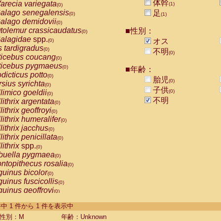
体幹
arecia variegata
(1)
(0)
alago senegalensis
足
(0)
(1)
alago demidovii
(0)
tolemur crassicaudatus
■性別：
(0)
alagidae
spp.
オス
(0)
s tardigradus
(0)
不明
(0)
ticebus coucang
(0)
ticebus pygmaeus
(0)
■年齢：
dicticus potto
(0)
胎児
(0)
rsius syrichta
(0)
子供
limico goeldii
(0)
(0)
不明
lithrix argentata
(0)
lithrix geoffroyi
(0)
lithrix humeralifer
(0)
lithrix jacchus
(0)
lithrix penicillata
(0)
lithrix
spp.
(0)
buella pygmaea
(0)
ntopithecus rosalia
(0)
uinus bicolor
(0)
uinus fuscicollis
(0)
uinus geoffroyi
(0)
uinus imperator
(0)
-1 件中 1 件から 1 件を表示中
uinus labiatus
(0)
guinus leucopus
性別：M
年齢：Unknown
(0)