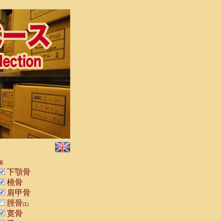
索
下顎骨
橈骨
肩甲骨
脛骨
(1)
寛骨