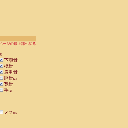
ページの最上部へ戻る
索
下顎骨
橈骨
肩甲骨
脛骨
(1)
寛骨
手
(1)
メス
(0)