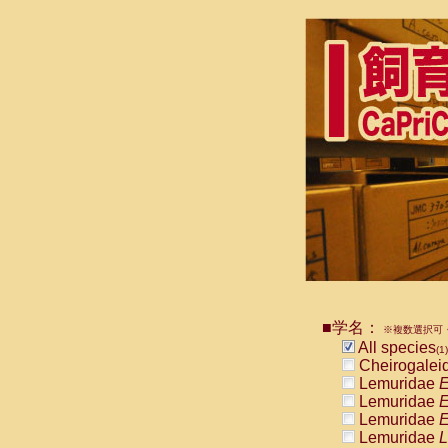
■学名：
※複数選択可・
All species
(1)
Cheirogalei
Lemuridae
E
Lemuridae
E
Lemuridae
E
Lemuridae
L