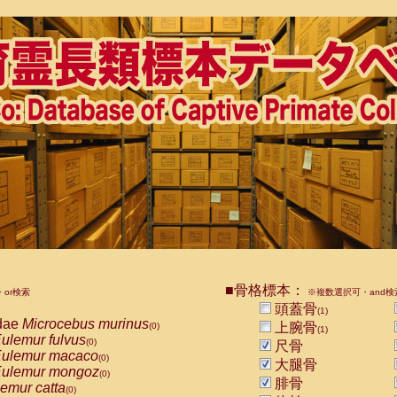
■骨格標本：
or検索
※複数選択可・and検
頭蓋骨
(1)
dae
Microcebus murinus
上腕骨
(0)
(1)
ulemur fulvus
(0)
尺骨
ulemur macaco
(0)
大腿骨
ulemur mongoz
(0)
腓骨
emur catta
(0)