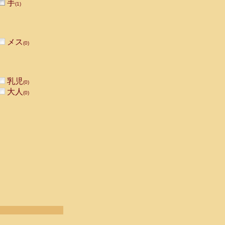
手
(1)
メス
(0)
乳児
(0)
大人
(0)