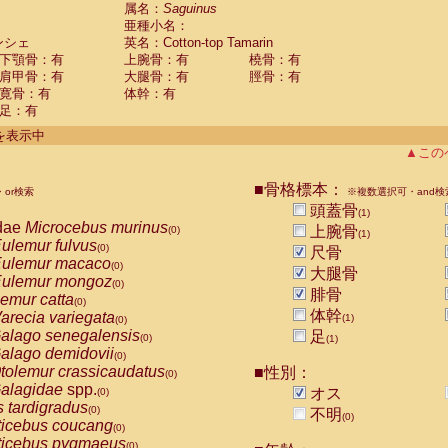
guinus midas
属名：
Saguinus
(0)
亜種小名：
guinus mystax
(0)
ンシェ
英名：Cotton-top Tamarin
uinus nigricollis
(0)
下顎骨：有
上腕骨：有
橈骨：有
guinus oedipus
(1)
肩甲骨：有
大腿骨：有
脛骨：有
uinus weddelli
(0)
寛骨：有
体幹：有
guinus
spp.
(0)
足：有
us trivirgatus
(0)
us albifrons
件を表示中
(0)
us apella
▲この
(0)
bus capucinus
(0)
us nigrivittatus
■骨格標本：
or検索
(0)
※複数選択可・and検
bus
spp.
頭蓋骨
(0)
(1)
miri boliviensis
dae
Microcebus murinus
(0)
上腕骨
(0)
(1)
miri sciureus
ulemur fulvus
(0)
(0)
尺骨
uatta caraya
ulemur macaco
(0)
(0)
大腿骨
uatta fusca
ulemur mongoz
(0)
(0)
腓骨
uatta seniculus
emur catta
(0)
(0)
uatta
spp.
体幹
arecia variegata
(0)
(1)
(0)
les belzebuth
alago senegalensis
足
(0)
(0)
(1)
les geoffroyi
alago demidovii
(0)
(0)
les paniscus
tolemur crassicaudatus
■性別：
(0)
(0)
les
spp.
alagidae
spp.
(0)
オス
(0)
othrix lagothricha
s tardigradus
(0)
(0)
不明
(0)
othrix lagothricha cana
ticebus coucang
(0)
(0)
Cacajao calvus rubicundus
ticebus pygmaeus
(0)
(0)