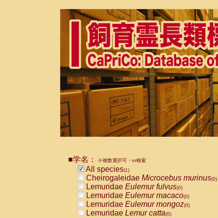
■学名：
※複数選択可・or検索
All species
(1)
Cheirogaleidae
Microcebus murinus
(0)
Lemuridae
Eulemur fulvus
(0)
Lemuridae
Eulemur macaco
(0)
Lemuridae
Eulemur mongoz
(0)
Lemuridae
Lemur catta
(0)