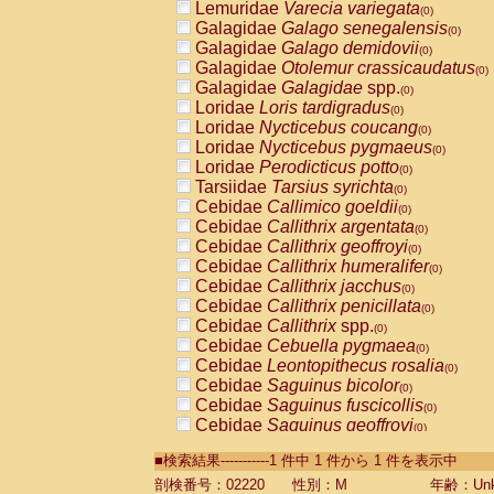
Lemuridae
Varecia variegata
(0)
Galagidae
Galago senegalensis
(0)
Galagidae
Galago demidovii
(0)
Galagidae
Otolemur crassicaudatus
(0)
Galagidae
Galagidae
spp.
(0)
Loridae
Loris tardigradus
(0)
Loridae
Nycticebus coucang
(0)
Loridae
Nycticebus pygmaeus
(0)
Loridae
Perodicticus potto
(0)
Tarsiidae
Tarsius syrichta
(0)
Cebidae
Callimico goeldii
(0)
Cebidae
Callithrix argentata
(0)
Cebidae
Callithrix geoffroyi
(0)
Cebidae
Callithrix humeralifer
(0)
Cebidae
Callithrix jacchus
(0)
Cebidae
Callithrix penicillata
(0)
Cebidae
Callithrix
spp.
(0)
Cebidae
Cebuella pygmaea
(0)
Cebidae
Leontopithecus rosalia
(0)
Cebidae
Saguinus bicolor
(0)
Cebidae
Saguinus fuscicollis
(0)
Cebidae
Saguinus geoffroyi
(0)
Cebidae
Saguinus imperator
(0)
■検索結果-----------1 件中 1 件から 1 件を表示中
Cebidae
Saguinus labiatus
(0)
Cebidae
Saguinus leucopus
剖検番号：02220
性別：M
年齢：Unk
(0)