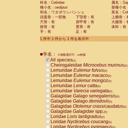
科名：Cebidae
Cebidae
Saguinus midas
属名：
Sa
(0)
種小名：
oedipus
亜種小名
Cebidae
Saguinus mystax
(0)
和名：ワタボウシパンシェ
英名：Cotto
Cebidae
Saguinus nigricollis
(0)
頭蓋骨：一部無
下顎骨：有
上腕骨：
Cebidae
Saguinus oedipus
(1)
尺骨：有
肩甲骨：有
大腿骨：
Cebidae
Saguinus weddelli
(0)
腓骨：有
寛骨：有
体幹：有
Cebidae
Saguinus
spp.
(0)
手：有
足：有
Cebidae
Aotus trivirgatus
(0)
Cebidae
Cebus albifrons
1 件中 1 件から 1 件を表示中
(0)
Cebidae
Cebus apella
(0)
Cebidae
Cebus capucinus
(0)
■学名：
Cebidae
Cebus nigrivittatus
※複数選択可・or検索
(0)
Cebidae
Cebus
spp.
All species
(0)
(1)
Cebidae
Saimiri boliviensis
Cheirogaleidae
Microcebus murinus
(0)
(0)
Cebidae
Saimiri sciureus
Lemuridae
Eulemur fulvus
(0)
(0)
Atelidae
Alouatta caraya
Lemuridae
Eulemur macaco
(0)
(0)
Atelidae
Alouatta fusca
Lemuridae
Eulemur mongoz
(0)
(0)
Atelidae
Alouatta seniculus
Lemuridae
Lemur catta
(0)
(0)
Atelidae
Alouatta
spp.
Lemuridae
Varecia variegata
(0)
(0)
Atelidae
Ateles belzebuth
Galagidae
Galago senegalensis
(0)
(0)
Atelidae
Ateles geoffroyi
Galagidae
Galago demidovii
(0)
(0)
Atelidae
Ateles paniscus
Galagidae
Otolemur crassicaudatus
(0)
(0)
Atelidae
Ateles
spp.
Galagidae
Galagidae
spp.
(0)
(0)
Atelidae
Lagothrix lagothricha
Loridae
Loris tardigradus
(0)
(0)
Atelidae
Lagothrix lagothricha cana
Loridae
Nycticebus coucang
(0)
(0)
Pitheciidae
Cacajao calvus rubicundu
Loridae
Nycticebus pygmaeus
(0)