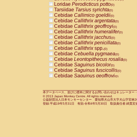
Pitheciidae
Callicebus cupreus
Loridae
Perodicticus potto
(0)
(0)
Pitheciidae
Callicebus donacophilus
Tarsiidae
Tarsius syrichta
(0
(0)
Pitheciidae
Callicebus moloch
Cebidae
Callimico goeldii
(0)
(0)
Pitheciidae
Callicebus torquatus
Cebidae
Callithrix argentata
(0)
(0)
Pitheciidae
Callicebus
spp.
Cebidae
Callithrix geoffroyi
(0)
(0)
Pitheciidae
Chiropotes satanas
Cebidae
Callithrix humeralifer
(0)
(0)
Pitheciidae
Pithecia monachus
Cebidae
Callithrix jacchus
(0)
(0)
Pitheciidae
Pithecia pithecia
Cebidae
Callithrix penicillata
(0)
(0)
Cercopithecidae
Cercocebus agilis
Cebidae
Callithrix
spp.
(0)
(0)
Cercopithecidae
Cercocebus galeritus
Cebidae
Cebuella pygmaea
(0)
Cercopithecidae
Cercocebus torquatu
Cebidae
Leontopithecus rosalia
(0)
Cercopithecidae
Cercocebus torquatus
Cebidae
Saguinus bicolor
(0)
Cercopithecidae
Cercocebus torquatu
Cebidae
Saguinus fuscicollis
(0)
Cercopithecidae
Cercocebus
hybrid
Cebidae
Saguinus geoffroyi
(0)
(0)
Cercopithecidae
Cercocebus
spp.
Cebidae
Saguinus imperator
(0)
(0)
Cercopithecidae
Lophocebus albigen
Cebidae
Saguinus labiatus
(0)
Cercopithecidae
Papio anubis
Cebidae
Saguinus leucopus
本データベース、並びに標本に関するお問い合わせはキュレーター・新宅勇太までお願い
(0)
(0)
© 2013 Japan Monkey Centre. All rights reserved.
Cercopithecidae
Papio cynocephalus
Cebidae
Saguinus midas
(
(0)
公益財団法人日本モンキーセンター 愛知県犬山市大字犬山字官林26番
Cercopithecidae
Papio hamadryas
Cebidae
Saguinus mystax
(0)
登録:平成19年5月31日 有効:令和4年5月30日 取扱責任者:綿貫宏
(0)
Cercopithecidae
Papio papio
Cebidae
Saguinus nigricollis
(0)
(0)
Cercopithecidae
Papio
spp.
Cebidae
Saguinus oedipus
(0)
(1)
Cercopithecidae
Mandrillus leucopha
Cebidae
Saguinus weddelli
(0)
Cercopithecidae
Mandrillus sphinx
Cebidae
Saguinus
spp.
(0)
(0)
Cercopithecidae
Theropithecus gelad
Cebidae
Aotus trivirgatus
(0)
Cercopithecidae
Macaca arctoides
Cebidae
Cebus albifrons
(0)
(0)