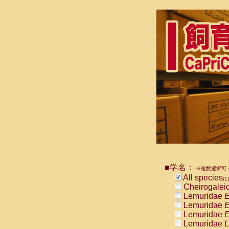
■学名：
※複数選択可・
All species
(1)
Cheirogalei
Lemuridae
E
Lemuridae
E
Lemuridae
E
Lemuridae
L