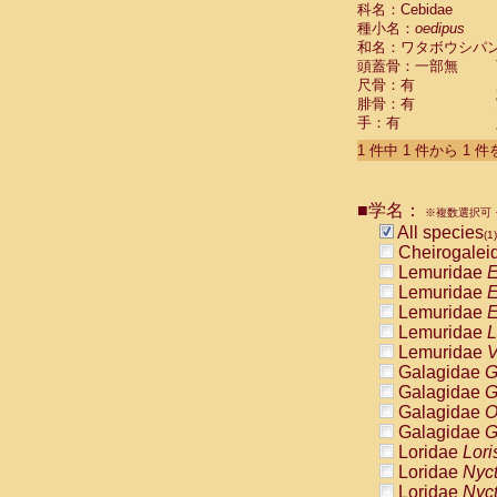
科名：Cebidae
Cebidae
Sa
種小名：
oedipus
Cebidae
Sa
和名：ワタボウシパ
Cebidae
Sag
頭蓋骨：一部無
Cebidae
Sa
尺骨：有
Cebidae
Sag
腓骨：有
Cebidae
Sa
手：有
Cebidae
Aot
Cebidae
Ceb
1 件中 1 件から 1 
Cebidae
Ceb
Cebidae
Ce
■学名：
Cebidae
Ceb
※複数選択可・
Cebidae
Ce
All species
(1)
Cebidae
Sai
Cheirogalei
Cebidae
Sai
Lemuridae
E
Atelidae
Alo
Lemuridae
E
Atelidae
Alo
Lemuridae
E
Atelidae
Alo
Lemuridae
L
Atelidae
Alo
Lemuridae
V
Atelidae
Ate
Galagidae
G
Atelidae
Ate
Galagidae
G
Atelidae
Ate
Galagidae
O
Atelidae
Ate
Galagidae
G
Atelidae
Lag
Loridae
Lori
Atelidae
Lag
Loridae
Nyc
Pitheciidae
Loridae
Nyc