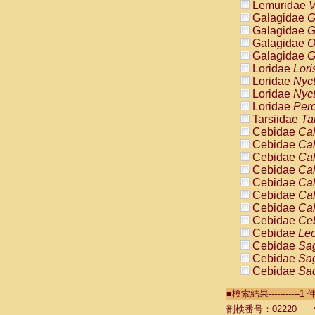
Lemuridae
V
Galagidae
G
Galagidae
G
Galagidae
O
Galagidae
G
Loridae
Lori
Loridae
Nyc
Loridae
Nyc
Loridae
Pero
Tarsiidae
Ta
Cebidae
Cal
Cebidae
Cal
Cebidae
Cal
Cebidae
Cal
Cebidae
Cal
Cebidae
Cal
Cebidae
Cal
Cebidae
Ce
Cebidae
Leo
Cebidae
Sag
Cebidae
Sag
Cebidae
Sag
Cebidae
Sag
■検索結果----------
Cebidae
Sag
Cebidae
Sa
剖検番号：02220