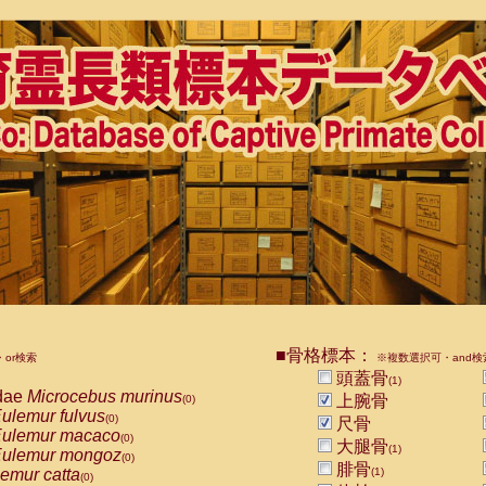
■骨格標本：
or検索
※複数選択可・and検
頭蓋骨
(1)
dae
Microcebus murinus
上腕骨
(0)
ulemur fulvus
(0)
尺骨
ulemur macaco
(0)
大腿骨
(1)
ulemur mongoz
(0)
腓骨
emur catta
(1)
(0)