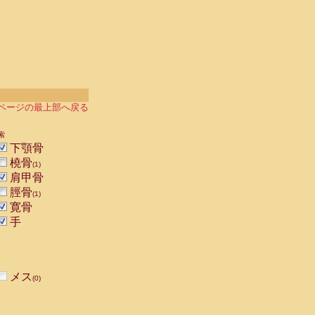
ページの最上部へ戻る
索
下顎骨
橈骨
(1)
肩甲骨
脛骨
(1)
寛骨
手
メス
(0)