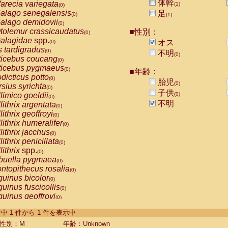
体幹
arecia variegata
(1)
(0)
alago senegalensis
足
(0)
(1)
alago demidovii
(0)
tolemur crassicaudatus
■性別：
(0)
alagidae
spp.
オス
(0)
s tardigradus
(0)
不明
(0)
ticebus coucang
(0)
ticebus pygmaeus
(0)
■年齢：
dicticus potto
(0)
胎児
(0)
rsius syrichta
(0)
子供
limico goeldii
(0)
(0)
不明
lithrix argentata
(0)
lithrix geoffroyi
(0)
lithrix humeralifer
(0)
lithrix jacchus
(0)
lithrix penicillata
(0)
lithrix
spp.
(0)
buella pygmaea
(0)
ntopithecus rosalia
(0)
uinus bicolor
(0)
uinus fuscicollis
(0)
uinus geoffroyi
(0)
uinus imperator
(0)
-1 件中 1 件から 1 件を表示中
uinus labiatus
(0)
guinus leucopus
性別：M
年齢：Unknown
(0)