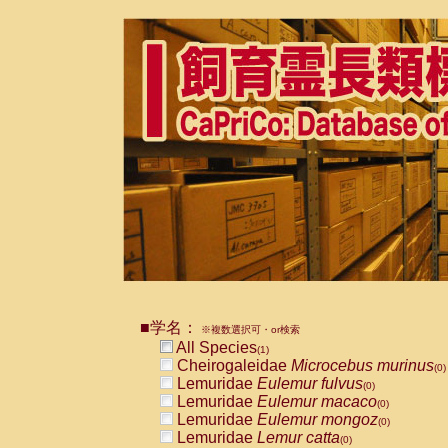
■学名：
※複数選択可・or検索
All Species
(1)
Cheirogaleidae
Microcebus murinus
(0)
Lemuridae
Eulemur fulvus
(0)
Lemuridae
Eulemur macaco
(0)
Lemuridae
Eulemur mongoz
(0)
Lemuridae
Lemur catta
(0)