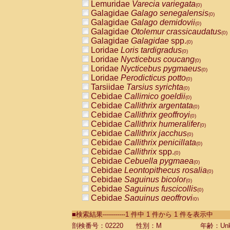
Lemuridae
Varecia variegata
(0)
Galagidae
Galago senegalensis
(0)
Galagidae
Galago demidovii
(0)
Galagidae
Otolemur crassicaudatus
(0)
Galagidae
Galagidae
spp.
(0)
Loridae
Loris tardigradus
(0)
Loridae
Nycticebus coucang
(0)
Loridae
Nycticebus pygmaeus
(0)
Loridae
Perodicticus potto
(0)
Tarsiidae
Tarsius syrichta
(0)
Cebidae
Callimico goeldii
(0)
Cebidae
Callithrix argentata
(0)
Cebidae
Callithrix geoffroyi
(0)
Cebidae
Callithrix humeralifer
(0)
Cebidae
Callithrix jacchus
(0)
Cebidae
Callithrix penicillata
(0)
Cebidae
Callithrix
spp.
(0)
Cebidae
Cebuella pygmaea
(0)
Cebidae
Leontopithecus rosalia
(0)
Cebidae
Saguinus bicolor
(0)
Cebidae
Saguinus fuscicollis
(0)
Cebidae
Saguinus geoffroyi
(0)
Cebidae
Saguinus imperator
(0)
■検索結果-----------1 件中 1 件から 1 件を表示中
Cebidae
Saguinus labiatus
(0)
Cebidae
Saguinus leucopus
剖検番号：02220
性別：M
年齢：Unk
(0)