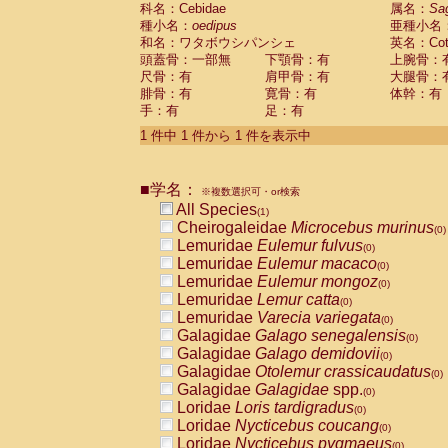
科名：Cebidae
Cebidae
Saguinus midas
属名：
Sa
(0)
種小名：
oedipus
亜種小名
Cebidae
Saguinus mystax
(0)
和名：ワタボウシパンシェ
英名：Cotto
Cebidae
Saguinus nigricollis
(0)
頭蓋骨：一部無
下顎骨：有
上腕骨：
Cebidae
Saguinus oedipus
(1)
尺骨：有
肩甲骨：有
大腿骨：
Cebidae
Saguinus weddelli
(0)
腓骨：有
寛骨：有
体幹：有
Cebidae
Saguinus
spp.
(0)
手：有
足：有
Cebidae
Aotus trivirgatus
(0)
Cebidae
Cebus albifrons
1 件中 1 件から 1 件を表示中
(0)
Cebidae
Cebus apella
(0)
Cebidae
Cebus capucinus
(0)
■学名：
Cebidae
Cebus nigrivittatus
※複数選択可・or検索
(0)
Cebidae
Cebus
spp.
All Species
(0)
(1)
Cebidae
Saimiri boliviensis
Cheirogaleidae
Microcebus murinus
(0)
(0)
Cebidae
Saimiri sciureus
Lemuridae
Eulemur fulvus
(0)
(0)
Atelidae
Alouatta caraya
Lemuridae
Eulemur macaco
(0)
(0)
Atelidae
Alouatta fusca
Lemuridae
Eulemur mongoz
(0)
(0)
Atelidae
Alouatta seniculus
Lemuridae
Lemur catta
(0)
(0)
Atelidae
Alouatta
spp.
Lemuridae
Varecia variegata
(0)
(0)
Atelidae
Ateles belzebuth
Galagidae
Galago senegalensis
(0)
(0)
Atelidae
Ateles geoffroyi
Galagidae
Galago demidovii
(0)
(0)
Atelidae
Ateles paniscus
Galagidae
Otolemur crassicaudatus
(0)
(0)
Atelidae
Ateles
spp.
Galagidae
Galagidae
spp.
(0)
(0)
Atelidae
Lagothrix lagothricha
Loridae
Loris tardigradus
(0)
(0)
Atelidae
Lagothrix lagothricha cana
Loridae
Nycticebus coucang
(0)
(0)
Pitheciidae
Cacajao calvus rubicundu
Loridae
Nycticebus pygmaeus
(0)