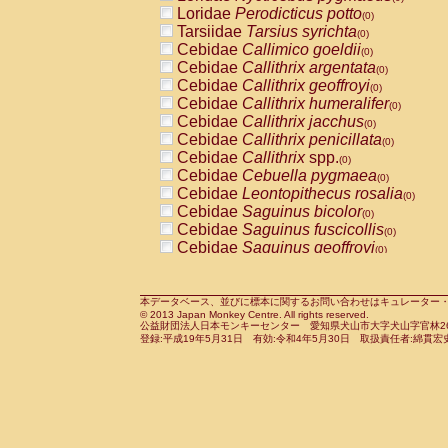
Pitheciidae
Callicebus cupreus
Loridae
Perodicticus potto
(0)
(0)
Pitheciidae
Callicebus donacophilus
Tarsiidae
Tarsius syrichta
(0
(0)
Pitheciidae
Callicebus moloch
Cebidae
Callimico goeldii
(0)
(0)
Pitheciidae
Callicebus torquatus
Cebidae
Callithrix argentata
(0)
(0)
Pitheciidae
Callicebus
spp.
Cebidae
Callithrix geoffroyi
(0)
(0)
Pitheciidae
Chiropotes satanas
Cebidae
Callithrix humeralifer
(0)
(0)
Pitheciidae
Pithecia monachus
Cebidae
Callithrix jacchus
(0)
(0)
Pitheciidae
Pithecia pithecia
Cebidae
Callithrix penicillata
(0)
(0)
Cercopithecidae
Cercocebus agilis
Cebidae
Callithrix
spp.
(0)
(0)
Cercopithecidae
Cercocebus galeritus
Cebidae
Cebuella pygmaea
(0)
Cercopithecidae
Cercocebus torquatu
Cebidae
Leontopithecus rosalia
(0)
Cercopithecidae
Cercocebus torquatus
Cebidae
Saguinus bicolor
(0)
Cercopithecidae
Cercocebus torquatu
Cebidae
Saguinus fuscicollis
(0)
Cercopithecidae
Cercocebus
hybrid
Cebidae
Saguinus geoffroyi
(0)
(0)
Cercopithecidae
Cercocebus
spp.
Cebidae
Saguinus imperator
(0)
(0)
Cercopithecidae
Lophocebus albigen
Cebidae
Saguinus labiatus
(0)
Cercopithecidae
Papio anubis
Cebidae
Saguinus leucopus
本データベース、並びに標本に関するお問い合わせはキュレーター・新宅勇太までお願い
(0)
(0)
© 2013 Japan Monkey Centre. All rights reserved.
Cercopithecidae
Papio cynocephalus
Cebidae
Saguinus midas
(
(0)
公益財団法人日本モンキーセンター 愛知県犬山市大字犬山字官林26番
Cercopithecidae
Papio hamadryas
Cebidae
Saguinus mystax
(0)
登録:平成19年5月31日 有効:令和4年5月30日 取扱責任者:綿貫宏
(0)
Cercopithecidae
Papio papio
Cebidae
Saguinus nigricollis
(0)
(0)
Cercopithecidae
Papio
spp.
Cebidae
Saguinus oedipus
(0)
(1)
Cercopithecidae
Mandrillus leucopha
Cebidae
Saguinus weddelli
(0)
Cercopithecidae
Mandrillus sphinx
Cebidae
Saguinus
spp.
(0)
(0)
Cercopithecidae
Theropithecus gelad
Cebidae
Aotus trivirgatus
(0)
Cercopithecidae
Macaca arctoides
Cebidae
Cebus albifrons
(0)
(0)