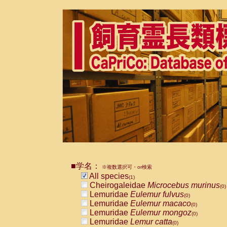
■学名：
※複数選択可・or検索
All species
(1)
Cheirogaleidae
Microcebus murinus
(0)
Lemuridae
Eulemur fulvus
(0)
Lemuridae
Eulemur macaco
(0)
Lemuridae
Eulemur mongoz
(0)
Lemuridae
Lemur catta
(0)