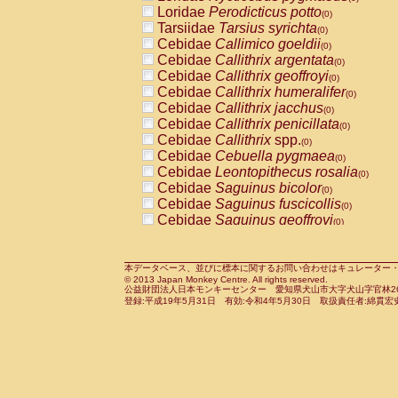
Pitheciidae
Callicebus cupreus
Loridae
Perodicticus potto
(0)
(0)
Pitheciidae
Callicebus donacophilus
Tarsiidae
Tarsius syrichta
(0
(0)
Pitheciidae
Callicebus moloch
Cebidae
Callimico goeldii
(0)
(0)
Pitheciidae
Callicebus torquatus
Cebidae
Callithrix argentata
(0)
(0)
Pitheciidae
Callicebus
spp.
Cebidae
Callithrix geoffroyi
(0)
(0)
Pitheciidae
Chiropotes satanas
Cebidae
Callithrix humeralifer
(0)
(0)
Pitheciidae
Pithecia monachus
Cebidae
Callithrix jacchus
(0)
(0)
Pitheciidae
Pithecia pithecia
Cebidae
Callithrix penicillata
(0)
(0)
Cercopithecidae
Cercocebus agilis
Cebidae
Callithrix
spp.
(0)
(0)
Cercopithecidae
Cercocebus galeritus
Cebidae
Cebuella pygmaea
(0)
Cercopithecidae
Cercocebus torquatu
Cebidae
Leontopithecus rosalia
(0)
Cercopithecidae
Cercocebus torquatus
Cebidae
Saguinus bicolor
(0)
Cercopithecidae
Cercocebus torquatu
Cebidae
Saguinus fuscicollis
(0)
Cercopithecidae
Cercocebus
hybrid
Cebidae
Saguinus geoffroyi
(0)
(0)
Cercopithecidae
Cercocebus
spp.
Cebidae
Saguinus imperator
(0)
(0)
Cercopithecidae
Lophocebus albigen
Cebidae
Saguinus labiatus
(0)
Cercopithecidae
Papio anubis
Cebidae
Saguinus leucopus
本データベース、並びに標本に関するお問い合わせはキュレーター・新宅勇太までお願い
(0)
(0)
© 2013 Japan Monkey Centre. All rights reserved.
Cercopithecidae
Papio cynocephalus
Cebidae
Saguinus midas
(
(0)
公益財団法人日本モンキーセンター 愛知県犬山市大字犬山字官林26番
Cercopithecidae
Papio hamadryas
Cebidae
Saguinus mystax
(0)
登録:平成19年5月31日 有効:令和4年5月30日 取扱責任者:綿貫宏
(0)
Cercopithecidae
Papio papio
Cebidae
Saguinus nigricollis
(0)
(0)
Cercopithecidae
Papio
spp.
Cebidae
Saguinus oedipus
(0)
(1)
Cercopithecidae
Mandrillus leucopha
Cebidae
Saguinus weddelli
(0)
Cercopithecidae
Mandrillus sphinx
Cebidae
Saguinus
spp.
(0)
(0)
Cercopithecidae
Theropithecus gelad
Cebidae
Aotus trivirgatus
(0)
Cercopithecidae
Macaca arctoides
Cebidae
Cebus albifrons
(0)
(0)