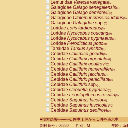
Lemuridae
Varecia variegata
(0)
Galagidae
Galago senegalensis
(0)
Galagidae
Galago demidovii
(0)
Galagidae
Otolemur crassicaudatus
(0)
Galagidae
Galagidae
spp.
(0)
Loridae
Loris tardigradus
(0)
Loridae
Nycticebus coucang
(0)
Loridae
Nycticebus pygmaeus
(0)
Loridae
Perodicticus potto
(0)
Tarsiidae
Tarsius syrichta
(0)
Cebidae
Callimico goeldii
(0)
Cebidae
Callithrix argentata
(0)
Cebidae
Callithrix geoffroyi
(0)
Cebidae
Callithrix humeralifer
(0)
Cebidae
Callithrix jacchus
(0)
Cebidae
Callithrix penicillata
(0)
Cebidae
Callithrix
spp.
(0)
Cebidae
Cebuella pygmaea
(0)
Cebidae
Leontopithecus rosalia
(0)
Cebidae
Saguinus bicolor
(0)
Cebidae
Saguinus fuscicollis
(0)
Cebidae
Saguinus geoffroyi
(0)
Cebidae
Saguinus imperator
(0)
■検索結果-----------1 件中 1 件から 1 件を表示中
Cebidae
Saguinus labiatus
(0)
Cebidae
Saguinus leucopus
剖検番号：02220
性別：M
年齢：Unk
(0)