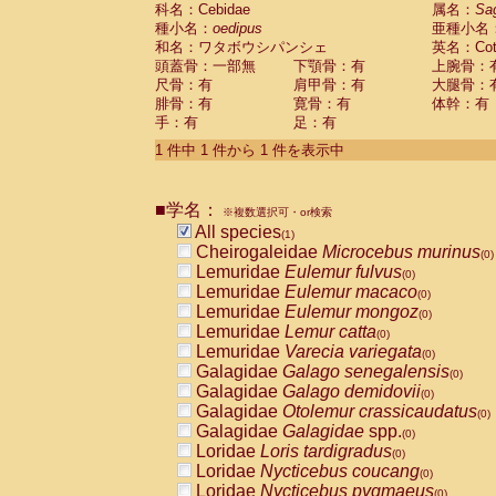
科名：Cebidae
Cebidae
Saguinus midas
属名：
Sa
(0)
種小名：
oedipus
亜種小名
Cebidae
Saguinus mystax
(0)
和名：ワタボウシパンシェ
英名：Cotto
Cebidae
Saguinus nigricollis
(0)
頭蓋骨：一部無
下顎骨：有
上腕骨：
Cebidae
Saguinus oedipus
(1)
尺骨：有
肩甲骨：有
大腿骨：
Cebidae
Saguinus weddelli
(0)
腓骨：有
寛骨：有
体幹：有
Cebidae
Saguinus
spp.
(0)
手：有
足：有
Cebidae
Aotus trivirgatus
(0)
Cebidae
Cebus albifrons
1 件中 1 件から 1 件を表示中
(0)
Cebidae
Cebus apella
(0)
Cebidae
Cebus capucinus
(0)
■学名：
Cebidae
Cebus nigrivittatus
※複数選択可・or検索
(0)
Cebidae
Cebus
spp.
All species
(0)
(1)
Cebidae
Saimiri boliviensis
Cheirogaleidae
Microcebus murinus
(0)
(0)
Cebidae
Saimiri sciureus
Lemuridae
Eulemur fulvus
(0)
(0)
Atelidae
Alouatta caraya
Lemuridae
Eulemur macaco
(0)
(0)
Atelidae
Alouatta fusca
Lemuridae
Eulemur mongoz
(0)
(0)
Atelidae
Alouatta seniculus
Lemuridae
Lemur catta
(0)
(0)
Atelidae
Alouatta
spp.
Lemuridae
Varecia variegata
(0)
(0)
Atelidae
Ateles belzebuth
Galagidae
Galago senegalensis
(0)
(0)
Atelidae
Ateles geoffroyi
Galagidae
Galago demidovii
(0)
(0)
Atelidae
Ateles paniscus
Galagidae
Otolemur crassicaudatus
(0)
(0)
Atelidae
Ateles
spp.
Galagidae
Galagidae
spp.
(0)
(0)
Atelidae
Lagothrix lagothricha
Loridae
Loris tardigradus
(0)
(0)
Atelidae
Lagothrix lagothricha cana
Loridae
Nycticebus coucang
(0)
(0)
Pitheciidae
Cacajao calvus rubicundu
Loridae
Nycticebus pygmaeus
(0)