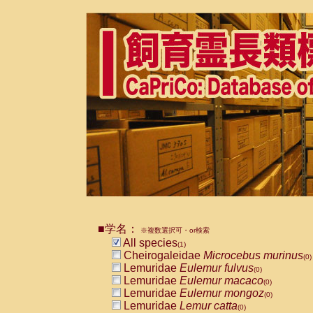
■学名：
※複数選択可・or検索
All species
(1)
Cheirogaleidae
Microcebus murinus
(0)
Lemuridae
Eulemur fulvus
(0)
Lemuridae
Eulemur macaco
(0)
Lemuridae
Eulemur mongoz
(0)
Lemuridae
Lemur catta
(0)