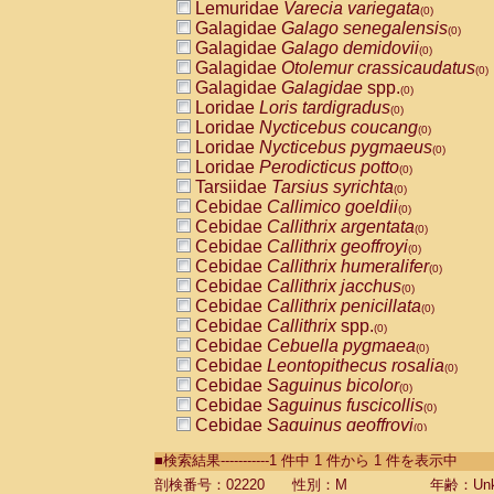
Lemuridae
Varecia variegata
(0)
Galagidae
Galago senegalensis
(0)
Galagidae
Galago demidovii
(0)
Galagidae
Otolemur crassicaudatus
(0)
Galagidae
Galagidae
spp.
(0)
Loridae
Loris tardigradus
(0)
Loridae
Nycticebus coucang
(0)
Loridae
Nycticebus pygmaeus
(0)
Loridae
Perodicticus potto
(0)
Tarsiidae
Tarsius syrichta
(0)
Cebidae
Callimico goeldii
(0)
Cebidae
Callithrix argentata
(0)
Cebidae
Callithrix geoffroyi
(0)
Cebidae
Callithrix humeralifer
(0)
Cebidae
Callithrix jacchus
(0)
Cebidae
Callithrix penicillata
(0)
Cebidae
Callithrix
spp.
(0)
Cebidae
Cebuella pygmaea
(0)
Cebidae
Leontopithecus rosalia
(0)
Cebidae
Saguinus bicolor
(0)
Cebidae
Saguinus fuscicollis
(0)
Cebidae
Saguinus geoffroyi
(0)
Cebidae
Saguinus imperator
(0)
■検索結果-----------1 件中 1 件から 1 件を表示中
Cebidae
Saguinus labiatus
(0)
Cebidae
Saguinus leucopus
剖検番号：02220
性別：M
年齢：Unk
(0)