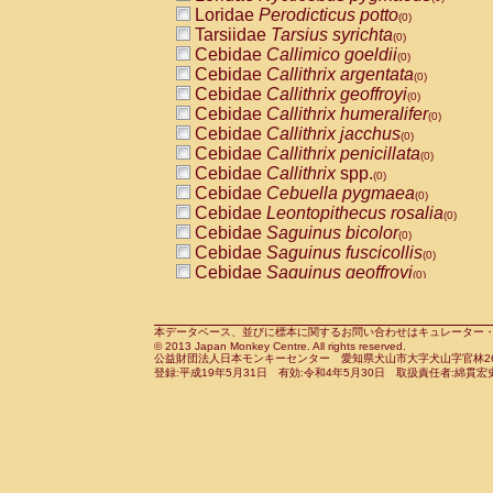
Pitheciidae
Callicebus cupreus
Loridae
Perodicticus potto
(0)
(0)
Pitheciidae
Callicebus donacophilus
Tarsiidae
Tarsius syrichta
(0
(0)
Pitheciidae
Callicebus moloch
Cebidae
Callimico goeldii
(0)
(0)
Pitheciidae
Callicebus torquatus
Cebidae
Callithrix argentata
(0)
(0)
Pitheciidae
Callicebus
spp.
Cebidae
Callithrix geoffroyi
(0)
(0)
Pitheciidae
Chiropotes satanas
Cebidae
Callithrix humeralifer
(0)
(0)
Pitheciidae
Pithecia monachus
Cebidae
Callithrix jacchus
(0)
(0)
Pitheciidae
Pithecia pithecia
Cebidae
Callithrix penicillata
(0)
(0)
Cercopithecidae
Cercocebus agilis
Cebidae
Callithrix
spp.
(0)
(0)
Cercopithecidae
Cercocebus galeritus
Cebidae
Cebuella pygmaea
(0)
Cercopithecidae
Cercocebus torquatu
Cebidae
Leontopithecus rosalia
(0)
Cercopithecidae
Cercocebus torquatus
Cebidae
Saguinus bicolor
(0)
Cercopithecidae
Cercocebus torquatu
Cebidae
Saguinus fuscicollis
(0)
Cercopithecidae
Cercocebus
hybrid
Cebidae
Saguinus geoffroyi
(0)
(0)
Cercopithecidae
Cercocebus
spp.
Cebidae
Saguinus imperator
(0)
(0)
Cercopithecidae
Lophocebus albigen
Cebidae
Saguinus labiatus
(0)
Cercopithecidae
Papio anubis
Cebidae
Saguinus leucopus
本データベース、並びに標本に関するお問い合わせはキュレーター・新宅勇太までお願い
(0)
(0)
© 2013 Japan Monkey Centre. All rights reserved.
Cercopithecidae
Papio cynocephalus
Cebidae
Saguinus midas
(
(0)
公益財団法人日本モンキーセンター 愛知県犬山市大字犬山字官林26番
Cercopithecidae
Papio hamadryas
Cebidae
Saguinus mystax
(0)
登録:平成19年5月31日 有効:令和4年5月30日 取扱責任者:綿貫宏
(0)
Cercopithecidae
Papio papio
Cebidae
Saguinus nigricollis
(0)
(0)
Cercopithecidae
Papio
spp.
Cebidae
Saguinus oedipus
(0)
(1)
Cercopithecidae
Mandrillus leucopha
Cebidae
Saguinus weddelli
(0)
Cercopithecidae
Mandrillus sphinx
Cebidae
Saguinus
spp.
(0)
(0)
Cercopithecidae
Theropithecus gelad
Cebidae
Aotus trivirgatus
(0)
Cercopithecidae
Macaca arctoides
Cebidae
Cebus albifrons
(0)
(0)