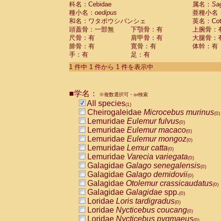
科名：Cebidae
Cebidae
Saguinus midas
属名：
Sa
(0)
種小名：
oedipus
亜種小名
Cebidae
Saguinus mystax
(0)
和名：ワタボウシパンシェ
英名：Cotto
Cebidae
Saguinus nigricollis
(0)
頭蓋骨：一部無
下顎骨：有
上腕骨：
Cebidae
Saguinus oedipus
(1)
尺骨：有
肩甲骨：有
大腿骨：
Cebidae
Saguinus weddelli
(0)
腓骨：有
寛骨：有
体幹：有
Cebidae
Saguinus
spp.
(0)
手：有
足：有
Cebidae
Aotus trivirgatus
(0)
Cebidae
Cebus albifrons
1 件中 1 件から 1 件を表示中
(0)
Cebidae
Cebus apella
(0)
Cebidae
Cebus capucinus
(0)
■学名：
Cebidae
Cebus nigrivittatus
※複数選択可・or検索
(0)
Cebidae
Cebus
spp.
All species
(0)
(1)
Cebidae
Saimiri boliviensis
Cheirogaleidae
Microcebus murinus
(0)
(0)
Cebidae
Saimiri sciureus
Lemuridae
Eulemur fulvus
(0)
(0)
Atelidae
Alouatta caraya
Lemuridae
Eulemur macaco
(0)
(0)
Atelidae
Alouatta fusca
Lemuridae
Eulemur mongoz
(0)
(0)
Atelidae
Alouatta seniculus
Lemuridae
Lemur catta
(0)
(0)
Atelidae
Alouatta
spp.
Lemuridae
Varecia variegata
(0)
(0)
Atelidae
Ateles belzebuth
Galagidae
Galago senegalensis
(0)
(0)
Atelidae
Ateles geoffroyi
Galagidae
Galago demidovii
(0)
(0)
Atelidae
Ateles paniscus
Galagidae
Otolemur crassicaudatus
(0)
(0)
Atelidae
Ateles
spp.
Galagidae
Galagidae
spp.
(0)
(0)
Atelidae
Lagothrix lagothricha
Loridae
Loris tardigradus
(0)
(0)
Atelidae
Lagothrix lagothricha cana
Loridae
Nycticebus coucang
(0)
(0)
Pitheciidae
Cacajao calvus rubicundu
Loridae
Nycticebus pygmaeus
(0)