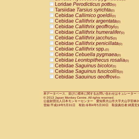
Pitheciidae
Callicebus cupreus
Loridae
Perodicticus potto
(0)
(0)
Pitheciidae
Callicebus donacophilus
Tarsiidae
Tarsius syrichta
(0
(0)
Pitheciidae
Callicebus moloch
Cebidae
Callimico goeldii
(0)
(0)
Pitheciidae
Callicebus torquatus
Cebidae
Callithrix argentata
(0)
(0)
Pitheciidae
Callicebus
spp.
Cebidae
Callithrix geoffroyi
(0)
(0)
Pitheciidae
Chiropotes satanas
Cebidae
Callithrix humeralifer
(0)
(0)
Pitheciidae
Pithecia monachus
Cebidae
Callithrix jacchus
(0)
(0)
Pitheciidae
Pithecia pithecia
Cebidae
Callithrix penicillata
(0)
(0)
Cercopithecidae
Cercocebus agilis
Cebidae
Callithrix
spp.
(0)
(0)
Cercopithecidae
Cercocebus galeritus
Cebidae
Cebuella pygmaea
(0)
Cercopithecidae
Cercocebus torquatu
Cebidae
Leontopithecus rosalia
(0)
Cercopithecidae
Cercocebus torquatus
Cebidae
Saguinus bicolor
(0)
Cercopithecidae
Cercocebus torquatu
Cebidae
Saguinus fuscicollis
(0)
Cercopithecidae
Cercocebus
hybrid
Cebidae
Saguinus geoffroyi
(0)
(0)
Cercopithecidae
Cercocebus
spp.
Cebidae
Saguinus imperator
(0)
(0)
Cercopithecidae
Lophocebus albigen
Cebidae
Saguinus labiatus
(0)
Cercopithecidae
Papio anubis
Cebidae
Saguinus leucopus
本データベース、並びに標本に関するお問い合わせはキュレーター・新宅勇太までお願い
(0)
(0)
© 2013 Japan Monkey Centre. All rights reserved.
Cercopithecidae
Papio cynocephalus
Cebidae
Saguinus midas
(
(0)
公益財団法人日本モンキーセンター 愛知県犬山市大字犬山字官林26番
Cercopithecidae
Papio hamadryas
Cebidae
Saguinus mystax
(0)
登録:平成19年5月31日 有効:令和4年5月30日 取扱責任者:綿貫宏
(0)
Cercopithecidae
Papio papio
Cebidae
Saguinus nigricollis
(0)
(0)
Cercopithecidae
Papio
spp.
Cebidae
Saguinus oedipus
(0)
(1)
Cercopithecidae
Mandrillus leucopha
Cebidae
Saguinus weddelli
(0)
Cercopithecidae
Mandrillus sphinx
Cebidae
Saguinus
spp.
(0)
(0)
Cercopithecidae
Theropithecus gelad
Cebidae
Aotus trivirgatus
(0)
Cercopithecidae
Macaca arctoides
Cebidae
Cebus albifrons
(0)
(0)