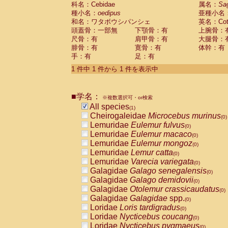
科名：Cebidae
Cebidae
Saguinus midas
属名：
Sa
(0)
種小名：
oedipus
亜種小名
Cebidae
Saguinus mystax
(0)
和名：ワタボウシパンシェ
英名：Cotto
Cebidae
Saguinus nigricollis
(0)
頭蓋骨：一部無
下顎骨：有
上腕骨：
Cebidae
Saguinus oedipus
(1)
尺骨：有
肩甲骨：有
大腿骨：
Cebidae
Saguinus weddelli
(0)
腓骨：有
寛骨：有
体幹：有
Cebidae
Saguinus
spp.
(0)
手：有
足：有
Cebidae
Aotus trivirgatus
(0)
Cebidae
Cebus albifrons
1 件中 1 件から 1 件を表示中
(0)
Cebidae
Cebus apella
(0)
Cebidae
Cebus capucinus
(0)
■学名：
Cebidae
Cebus nigrivittatus
※複数選択可・or検索
(0)
Cebidae
Cebus
spp.
All species
(0)
(1)
Cebidae
Saimiri boliviensis
Cheirogaleidae
Microcebus murinus
(0)
(0)
Cebidae
Saimiri sciureus
Lemuridae
Eulemur fulvus
(0)
(0)
Atelidae
Alouatta caraya
Lemuridae
Eulemur macaco
(0)
(0)
Atelidae
Alouatta fusca
Lemuridae
Eulemur mongoz
(0)
(0)
Atelidae
Alouatta seniculus
Lemuridae
Lemur catta
(0)
(0)
Atelidae
Alouatta
spp.
Lemuridae
Varecia variegata
(0)
(0)
Atelidae
Ateles belzebuth
Galagidae
Galago senegalensis
(0)
(0)
Atelidae
Ateles geoffroyi
Galagidae
Galago demidovii
(0)
(0)
Atelidae
Ateles paniscus
Galagidae
Otolemur crassicaudatus
(0)
(0)
Atelidae
Ateles
spp.
Galagidae
Galagidae
spp.
(0)
(0)
Atelidae
Lagothrix lagothricha
Loridae
Loris tardigradus
(0)
(0)
Atelidae
Lagothrix lagothricha cana
Loridae
Nycticebus coucang
(0)
(0)
Pitheciidae
Cacajao calvus rubicundu
Loridae
Nycticebus pygmaeus
(0)