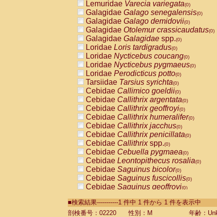
Lemuridae
Varecia variegata
(0)
Galagidae
Galago senegalensis
(0)
Galagidae
Galago demidovii
(0)
Galagidae
Otolemur crassicaudatus
(0)
Galagidae
Galagidae
spp.
(0)
Loridae
Loris tardigradus
(0)
Loridae
Nycticebus coucang
(0)
Loridae
Nycticebus pygmaeus
(0)
Loridae
Perodicticus potto
(0)
Tarsiidae
Tarsius syrichta
(0)
Cebidae
Callimico goeldii
(0)
Cebidae
Callithrix argentata
(0)
Cebidae
Callithrix geoffroyi
(0)
Cebidae
Callithrix humeralifer
(0)
Cebidae
Callithrix jacchus
(0)
Cebidae
Callithrix penicillata
(0)
Cebidae
Callithrix
spp.
(0)
Cebidae
Cebuella pygmaea
(0)
Cebidae
Leontopithecus rosalia
(0)
Cebidae
Saguinus bicolor
(0)
Cebidae
Saguinus fuscicollis
(0)
Cebidae
Saguinus geoffroyi
(0)
Cebidae
Saguinus imperator
(0)
■検索結果-----------1 件中 1 件から 1 件を表示中
Cebidae
Saguinus labiatus
(0)
Cebidae
Saguinus leucopus
剖検番号：02220
性別：M
年齢：Unk
(0)