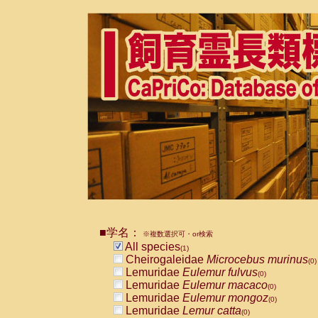
■学名：
※複数選択可・or検索
All species
(1)
Cheirogaleidae
Microcebus murinus
(0)
Lemuridae
Eulemur fulvus
(0)
Lemuridae
Eulemur macaco
(0)
Lemuridae
Eulemur mongoz
(0)
Lemuridae
Lemur catta
(0)