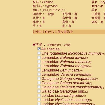
科名：Cebidae
Cebidae
Saguinus midas
属名：
Sa
(0)
種小名：
nigricollis
亜種小名
Cebidae
Saguinus mystax
(0)
和名：クロクビタマリン
英名：
Cebidae
Saguinus nigricollis
(1)
頭蓋骨：一部無
下顎骨：有
上腕骨：
Cebidae
Saguinus oedipus
(0)
尺骨：有
肩甲骨：有
大腿骨：
Cebidae
Saguinus weddelli
(0)
腓骨：有
寛骨：有
体幹：有
Cebidae
Saguinus
spp.
(0)
手：有
足：有
Cebidae
Aotus trivirgatus
(0)
Cebidae
Cebus albifrons
1 件中 1 件から 1 件を表示中
(0)
Cebidae
Cebus apella
(0)
Cebidae
Cebus capucinus
(0)
■学名：
Cebidae
Cebus nigrivittatus
※複数選択可・or検索
(0)
Cebidae
Cebus
spp.
All species
(0)
(1)
Cebidae
Saimiri boliviensis
Cheirogaleidae
Microcebus murinus
(0)
(0)
Cebidae
Saimiri sciureus
Lemuridae
Eulemur fulvus
(0)
(0)
Atelidae
Alouatta caraya
Lemuridae
Eulemur macaco
(0)
(0)
Atelidae
Alouatta fusca
Lemuridae
Eulemur mongoz
(0)
(0)
Atelidae
Alouatta seniculus
Lemuridae
Lemur catta
(0)
(0)
Atelidae
Alouatta
spp.
Lemuridae
Varecia variegata
(0)
(0)
Atelidae
Ateles belzebuth
Galagidae
Galago senegalensis
(0)
(0)
Atelidae
Ateles geoffroyi
Galagidae
Galago demidovii
(0)
(0)
Atelidae
Ateles paniscus
Galagidae
Otolemur crassicaudatus
(0)
(0)
Atelidae
Ateles
spp.
Galagidae
Galagidae
spp.
(0)
(0)
Atelidae
Lagothrix lagothricha
Loridae
Loris tardigradus
(0)
(0)
Atelidae
Lagothrix lagothricha cana
Loridae
Nycticebus coucang
(0)
(0)
Pitheciidae
Cacajao calvus rubicundu
Loridae
Nycticebus pygmaeus
(0)