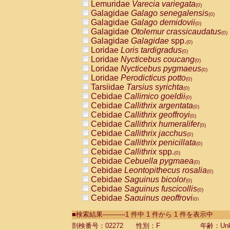
Lemuridae
Varecia variegata
(0)
Galagidae
Galago senegalensis
(0)
Galagidae
Galago demidovii
(0)
Galagidae
Otolemur crassicaudatus
(0)
Galagidae
Galagidae
spp.
(0)
Loridae
Loris tardigradus
(0)
Loridae
Nycticebus coucang
(0)
Loridae
Nycticebus pygmaeus
(0)
Loridae
Perodicticus potto
(0)
Tarsiidae
Tarsius syrichta
(0)
Cebidae
Callimico goeldii
(0)
Cebidae
Callithrix argentata
(0)
Cebidae
Callithrix geoffroyi
(0)
Cebidae
Callithrix humeralifer
(0)
Cebidae
Callithrix jacchus
(0)
Cebidae
Callithrix penicillata
(0)
Cebidae
Callithrix
spp.
(0)
Cebidae
Cebuella pygmaea
(0)
Cebidae
Leontopithecus rosalia
(0)
Cebidae
Saguinus bicolor
(0)
Cebidae
Saguinus fuscicollis
(0)
Cebidae
Saguinus geoffroyi
(0)
Cebidae
Saguinus imperator
(0)
■検索結果-----------1 件中 1 件から 1 件を表示中
Cebidae
Saguinus labiatus
(0)
Cebidae
Saguinus leucopus
剖検番号：02272
性別：F
年齢：Unk
(0)