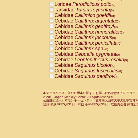
Pitheciidae
Callicebus cupreus
Loridae
Perodicticus potto
(0)
(0)
Pitheciidae
Callicebus donacophilus
Tarsiidae
Tarsius syrichta
(0
(0)
Pitheciidae
Callicebus moloch
Cebidae
Callimico goeldii
(0)
(0)
Pitheciidae
Callicebus torquatus
Cebidae
Callithrix argentata
(0)
(0)
Pitheciidae
Callicebus
spp.
Cebidae
Callithrix geoffroyi
(0)
(0)
Pitheciidae
Chiropotes satanas
Cebidae
Callithrix humeralifer
(0)
(0)
Pitheciidae
Pithecia monachus
Cebidae
Callithrix jacchus
(0)
(0)
Pitheciidae
Pithecia pithecia
Cebidae
Callithrix penicillata
(0)
(0)
Cercopithecidae
Cercocebus agilis
Cebidae
Callithrix
spp.
(0)
(0)
Cercopithecidae
Cercocebus galeritus
Cebidae
Cebuella pygmaea
(0)
Cercopithecidae
Cercocebus torquatu
Cebidae
Leontopithecus rosalia
(0)
Cercopithecidae
Cercocebus torquatus
Cebidae
Saguinus bicolor
(0)
Cercopithecidae
Cercocebus torquatu
Cebidae
Saguinus fuscicollis
(0)
Cercopithecidae
Cercocebus
hybrid
Cebidae
Saguinus geoffroyi
(0)
(0)
Cercopithecidae
Cercocebus
spp.
Cebidae
Saguinus imperator
(0)
(0)
Cercopithecidae
Lophocebus albigen
Cebidae
Saguinus labiatus
(0)
Cercopithecidae
Papio anubis
Cebidae
Saguinus leucopus
本データベース、並びに標本に関するお問い合わせはキュレーター・新宅勇太までお願い
(0)
(0)
© 2013 Japan Monkey Centre. All rights reserved.
Cercopithecidae
Papio cynocephalus
Cebidae
Saguinus midas
(
(0)
公益財団法人日本モンキーセンター 愛知県犬山市大字犬山字官林26番
Cercopithecidae
Papio hamadryas
Cebidae
Saguinus mystax
(0)
登録:平成19年5月31日 有効:令和4年5月30日 取扱責任者:綿貫宏
(0)
Cercopithecidae
Papio papio
Cebidae
Saguinus nigricollis
(0)
(1)
Cercopithecidae
Papio
spp.
Cebidae
Saguinus oedipus
(0)
(0)
Cercopithecidae
Mandrillus leucopha
Cebidae
Saguinus weddelli
(0)
Cercopithecidae
Mandrillus sphinx
Cebidae
Saguinus
spp.
(0)
(0)
Cercopithecidae
Theropithecus gelad
Cebidae
Aotus trivirgatus
(0)
Cercopithecidae
Macaca arctoides
Cebidae
Cebus albifrons
(0)
(0)