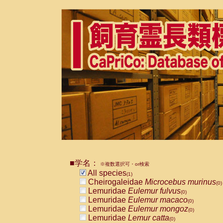
■学名：
※複数選択可・or検索
All species
(1)
Cheirogaleidae
Microcebus murinus
(0)
Lemuridae
Eulemur fulvus
(0)
Lemuridae
Eulemur macaco
(0)
Lemuridae
Eulemur mongoz
(0)
Lemuridae
Lemur catta
(0)