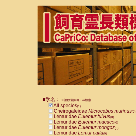
■学名：
※複数選択可・or検索
All species
(1)
Cheirogaleidae
Microcebus murinus
(0)
Lemuridae
Eulemur fulvus
(0)
Lemuridae
Eulemur macaco
(0)
Lemuridae
Eulemur mongoz
(0)
Lemuridae
Lemur catta
(0)