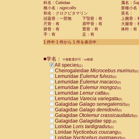
科名：Cebidae
Cebidae
Saguinus midas
属名：
Sa
(0)
種小名：
nigricollis
亜種小名
Cebidae
Saguinus mystax
(0)
和名：クロクビタマリン
英名：
Cebidae
Saguinus nigricollis
(1)
頭蓋骨：一部無
下顎骨：有
上腕骨：
Cebidae
Saguinus oedipus
(0)
尺骨：有
肩甲骨：有
大腿骨：
Cebidae
Saguinus weddelli
(0)
腓骨：有
寛骨：有
体幹：有
Cebidae
Saguinus
spp.
(0)
手：有
足：有
Cebidae
Aotus trivirgatus
(0)
Cebidae
Cebus albifrons
1 件中 1 件から 1 件を表示中
(0)
Cebidae
Cebus apella
(0)
Cebidae
Cebus capucinus
(0)
■学名：
Cebidae
Cebus nigrivittatus
※複数選択可・or検索
(0)
Cebidae
Cebus
spp.
All species
(0)
(1)
Cebidae
Saimiri boliviensis
Cheirogaleidae
Microcebus murinus
(0)
(0)
Cebidae
Saimiri sciureus
Lemuridae
Eulemur fulvus
(0)
(0)
Atelidae
Alouatta caraya
Lemuridae
Eulemur macaco
(0)
(0)
Atelidae
Alouatta fusca
Lemuridae
Eulemur mongoz
(0)
(0)
Atelidae
Alouatta seniculus
Lemuridae
Lemur catta
(0)
(0)
Atelidae
Alouatta
spp.
Lemuridae
Varecia variegata
(0)
(0)
Atelidae
Ateles belzebuth
Galagidae
Galago senegalensis
(0)
(0)
Atelidae
Ateles geoffroyi
Galagidae
Galago demidovii
(0)
(0)
Atelidae
Ateles paniscus
Galagidae
Otolemur crassicaudatus
(0)
(0)
Atelidae
Ateles
spp.
Galagidae
Galagidae
spp.
(0)
(0)
Atelidae
Lagothrix lagothricha
Loridae
Loris tardigradus
(0)
(0)
Atelidae
Lagothrix lagothricha cana
Loridae
Nycticebus coucang
(0)
(0)
Pitheciidae
Cacajao calvus rubicundu
Loridae
Nycticebus pygmaeus
(0)