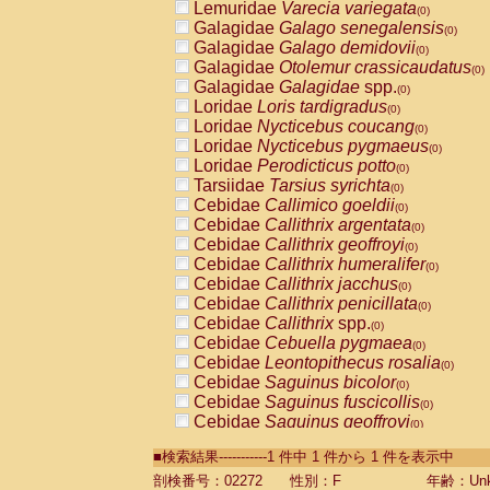
Lemuridae
Varecia variegata
(0)
Galagidae
Galago senegalensis
(0)
Galagidae
Galago demidovii
(0)
Galagidae
Otolemur crassicaudatus
(0)
Galagidae
Galagidae
spp.
(0)
Loridae
Loris tardigradus
(0)
Loridae
Nycticebus coucang
(0)
Loridae
Nycticebus pygmaeus
(0)
Loridae
Perodicticus potto
(0)
Tarsiidae
Tarsius syrichta
(0)
Cebidae
Callimico goeldii
(0)
Cebidae
Callithrix argentata
(0)
Cebidae
Callithrix geoffroyi
(0)
Cebidae
Callithrix humeralifer
(0)
Cebidae
Callithrix jacchus
(0)
Cebidae
Callithrix penicillata
(0)
Cebidae
Callithrix
spp.
(0)
Cebidae
Cebuella pygmaea
(0)
Cebidae
Leontopithecus rosalia
(0)
Cebidae
Saguinus bicolor
(0)
Cebidae
Saguinus fuscicollis
(0)
Cebidae
Saguinus geoffroyi
(0)
Cebidae
Saguinus imperator
(0)
■検索結果-----------1 件中 1 件から 1 件を表示中
Cebidae
Saguinus labiatus
(0)
Cebidae
Saguinus leucopus
剖検番号：02272
性別：F
年齢：Unk
(0)