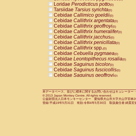
Pitheciidae
Callicebus cupreus
Loridae
Perodicticus potto
(0)
(0)
Pitheciidae
Callicebus donacophilus
Tarsiidae
Tarsius syrichta
(0
(0)
Pitheciidae
Callicebus moloch
Cebidae
Callimico goeldii
(0)
(0)
Pitheciidae
Callicebus torquatus
Cebidae
Callithrix argentata
(0)
(0)
Pitheciidae
Callicebus
spp.
Cebidae
Callithrix geoffroyi
(0)
(0)
Pitheciidae
Chiropotes satanas
Cebidae
Callithrix humeralifer
(0)
(0)
Pitheciidae
Pithecia monachus
Cebidae
Callithrix jacchus
(0)
(0)
Pitheciidae
Pithecia pithecia
Cebidae
Callithrix penicillata
(0)
(0)
Cercopithecidae
Cercocebus agilis
Cebidae
Callithrix
spp.
(0)
(0)
Cercopithecidae
Cercocebus galeritus
Cebidae
Cebuella pygmaea
(0)
Cercopithecidae
Cercocebus torquatu
Cebidae
Leontopithecus rosalia
(0)
Cercopithecidae
Cercocebus torquatus
Cebidae
Saguinus bicolor
(0)
Cercopithecidae
Cercocebus torquatu
Cebidae
Saguinus fuscicollis
(0)
Cercopithecidae
Cercocebus
hybrid
Cebidae
Saguinus geoffroyi
(0)
(0)
Cercopithecidae
Cercocebus
spp.
Cebidae
Saguinus imperator
(0)
(0)
Cercopithecidae
Lophocebus albigen
Cebidae
Saguinus labiatus
(0)
Cercopithecidae
Papio anubis
Cebidae
Saguinus leucopus
本データベース、並びに標本に関するお問い合わせはキュレーター・新宅勇太までお願い
(0)
(0)
© 2013 Japan Monkey Centre. All rights reserved.
Cercopithecidae
Papio cynocephalus
Cebidae
Saguinus midas
(
(0)
公益財団法人日本モンキーセンター 愛知県犬山市大字犬山字官林26番
Cercopithecidae
Papio hamadryas
Cebidae
Saguinus mystax
(0)
登録:平成19年5月31日 有効:令和4年5月30日 取扱責任者:綿貫宏
(0)
Cercopithecidae
Papio papio
Cebidae
Saguinus nigricollis
(0)
(1)
Cercopithecidae
Papio
spp.
Cebidae
Saguinus oedipus
(0)
(0)
Cercopithecidae
Mandrillus leucopha
Cebidae
Saguinus weddelli
(0)
Cercopithecidae
Mandrillus sphinx
Cebidae
Saguinus
spp.
(0)
(0)
Cercopithecidae
Theropithecus gelad
Cebidae
Aotus trivirgatus
(0)
Cercopithecidae
Macaca arctoides
Cebidae
Cebus albifrons
(0)
(0)