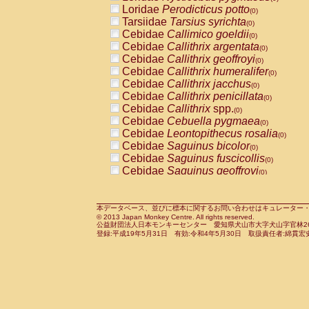
Pitheciidae
Callicebus cupreus
Loridae
Perodicticus potto
(0)
(0)
Pitheciidae
Callicebus donacophilus
Tarsiidae
Tarsius syrichta
(0
(0)
Pitheciidae
Callicebus moloch
Cebidae
Callimico goeldii
(0)
(0)
Pitheciidae
Callicebus torquatus
Cebidae
Callithrix argentata
(0)
(0)
Pitheciidae
Callicebus
spp.
Cebidae
Callithrix geoffroyi
(0)
(0)
Pitheciidae
Chiropotes satanas
Cebidae
Callithrix humeralifer
(0)
(0)
Pitheciidae
Pithecia monachus
Cebidae
Callithrix jacchus
(0)
(0)
Pitheciidae
Pithecia pithecia
Cebidae
Callithrix penicillata
(0)
(0)
Cercopithecidae
Cercocebus agilis
Cebidae
Callithrix
spp.
(0)
(0)
Cercopithecidae
Cercocebus galeritus
Cebidae
Cebuella pygmaea
(0)
Cercopithecidae
Cercocebus torquatu
Cebidae
Leontopithecus rosalia
(0)
Cercopithecidae
Cercocebus torquatus
Cebidae
Saguinus bicolor
(0)
Cercopithecidae
Cercocebus torquatu
Cebidae
Saguinus fuscicollis
(0)
Cercopithecidae
Cercocebus
hybrid
Cebidae
Saguinus geoffroyi
(0)
(0)
Cercopithecidae
Cercocebus
spp.
Cebidae
Saguinus imperator
(0)
(0)
Cercopithecidae
Lophocebus albigen
Cebidae
Saguinus labiatus
(0)
Cercopithecidae
Papio anubis
Cebidae
Saguinus leucopus
本データベース、並びに標本に関するお問い合わせはキュレーター・新宅勇太までお願い
(0)
(0)
© 2013 Japan Monkey Centre. All rights reserved.
Cercopithecidae
Papio cynocephalus
Cebidae
Saguinus midas
(
(0)
公益財団法人日本モンキーセンター 愛知県犬山市大字犬山字官林26番
Cercopithecidae
Papio hamadryas
Cebidae
Saguinus mystax
(0)
登録:平成19年5月31日 有効:令和4年5月30日 取扱責任者:綿貫宏
(0)
Cercopithecidae
Papio papio
Cebidae
Saguinus nigricollis
(0)
(1)
Cercopithecidae
Papio
spp.
Cebidae
Saguinus oedipus
(0)
(0)
Cercopithecidae
Mandrillus leucopha
Cebidae
Saguinus weddelli
(0)
Cercopithecidae
Mandrillus sphinx
Cebidae
Saguinus
spp.
(0)
(0)
Cercopithecidae
Theropithecus gelad
Cebidae
Aotus trivirgatus
(0)
Cercopithecidae
Macaca arctoides
Cebidae
Cebus albifrons
(0)
(0)