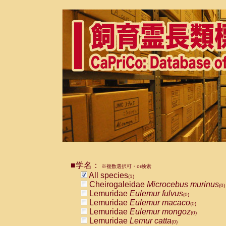
■学名：
※複数選択可・or検索
All species
(1)
Cheirogaleidae
Microcebus murinus
(0)
Lemuridae
Eulemur fulvus
(0)
Lemuridae
Eulemur macaco
(0)
Lemuridae
Eulemur mongoz
(0)
Lemuridae
Lemur catta
(0)