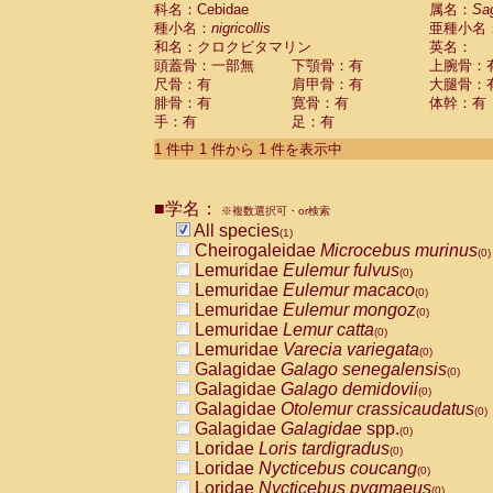
科名：Cebidae
Cebidae
Saguinus midas
属名：
Sa
(0)
種小名：
nigricollis
亜種小名
Cebidae
Saguinus mystax
(0)
和名：クロクビタマリン
英名：
Cebidae
Saguinus nigricollis
(1)
頭蓋骨：一部無
下顎骨：有
上腕骨：
Cebidae
Saguinus oedipus
(0)
尺骨：有
肩甲骨：有
大腿骨：
Cebidae
Saguinus weddelli
(0)
腓骨：有
寛骨：有
体幹：有
Cebidae
Saguinus
spp.
(0)
手：有
足：有
Cebidae
Aotus trivirgatus
(0)
Cebidae
Cebus albifrons
1 件中 1 件から 1 件を表示中
(0)
Cebidae
Cebus apella
(0)
Cebidae
Cebus capucinus
(0)
■学名：
Cebidae
Cebus nigrivittatus
※複数選択可・or検索
(0)
Cebidae
Cebus
spp.
All species
(0)
(1)
Cebidae
Saimiri boliviensis
Cheirogaleidae
Microcebus murinus
(0)
(0)
Cebidae
Saimiri sciureus
Lemuridae
Eulemur fulvus
(0)
(0)
Atelidae
Alouatta caraya
Lemuridae
Eulemur macaco
(0)
(0)
Atelidae
Alouatta fusca
Lemuridae
Eulemur mongoz
(0)
(0)
Atelidae
Alouatta seniculus
Lemuridae
Lemur catta
(0)
(0)
Atelidae
Alouatta
spp.
Lemuridae
Varecia variegata
(0)
(0)
Atelidae
Ateles belzebuth
Galagidae
Galago senegalensis
(0)
(0)
Atelidae
Ateles geoffroyi
Galagidae
Galago demidovii
(0)
(0)
Atelidae
Ateles paniscus
Galagidae
Otolemur crassicaudatus
(0)
(0)
Atelidae
Ateles
spp.
Galagidae
Galagidae
spp.
(0)
(0)
Atelidae
Lagothrix lagothricha
Loridae
Loris tardigradus
(0)
(0)
Atelidae
Lagothrix lagothricha cana
Loridae
Nycticebus coucang
(0)
(0)
Pitheciidae
Cacajao calvus rubicundu
Loridae
Nycticebus pygmaeus
(0)