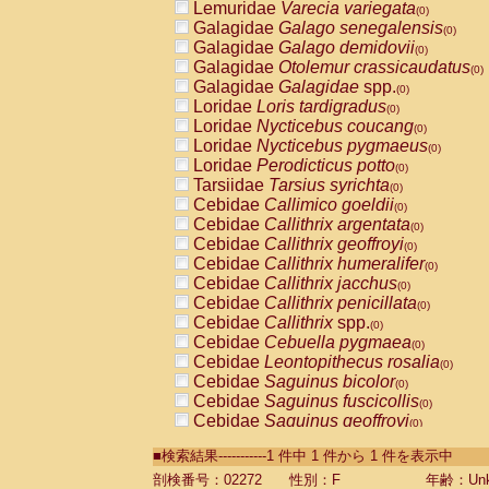
Lemuridae
Varecia variegata
(0)
Galagidae
Galago senegalensis
(0)
Galagidae
Galago demidovii
(0)
Galagidae
Otolemur crassicaudatus
(0)
Galagidae
Galagidae
spp.
(0)
Loridae
Loris tardigradus
(0)
Loridae
Nycticebus coucang
(0)
Loridae
Nycticebus pygmaeus
(0)
Loridae
Perodicticus potto
(0)
Tarsiidae
Tarsius syrichta
(0)
Cebidae
Callimico goeldii
(0)
Cebidae
Callithrix argentata
(0)
Cebidae
Callithrix geoffroyi
(0)
Cebidae
Callithrix humeralifer
(0)
Cebidae
Callithrix jacchus
(0)
Cebidae
Callithrix penicillata
(0)
Cebidae
Callithrix
spp.
(0)
Cebidae
Cebuella pygmaea
(0)
Cebidae
Leontopithecus rosalia
(0)
Cebidae
Saguinus bicolor
(0)
Cebidae
Saguinus fuscicollis
(0)
Cebidae
Saguinus geoffroyi
(0)
Cebidae
Saguinus imperator
(0)
■検索結果-----------1 件中 1 件から 1 件を表示中
Cebidae
Saguinus labiatus
(0)
Cebidae
Saguinus leucopus
剖検番号：02272
性別：F
年齢：Unk
(0)