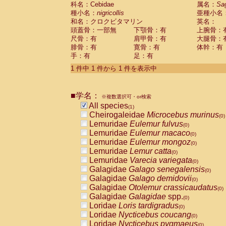
科名：Cebidae
Cebidae
Saguinus midas
属名：
Sa
(0)
種小名：
nigricollis
亜種小名
Cebidae
Saguinus mystax
(0)
和名：クロクビタマリン
英名：
Cebidae
Saguinus nigricollis
(1)
頭蓋骨：一部無
下顎骨：有
上腕骨：
Cebidae
Saguinus oedipus
(0)
尺骨：有
肩甲骨：有
大腿骨：
Cebidae
Saguinus weddelli
(0)
腓骨：有
寛骨：有
体幹：有
Cebidae
Saguinus
spp.
(0)
手：有
足：有
Cebidae
Aotus trivirgatus
(0)
Cebidae
Cebus albifrons
1 件中 1 件から 1 件を表示中
(0)
Cebidae
Cebus apella
(0)
Cebidae
Cebus capucinus
(0)
■学名：
Cebidae
Cebus nigrivittatus
※複数選択可・or検索
(0)
Cebidae
Cebus
spp.
All species
(0)
(1)
Cebidae
Saimiri boliviensis
Cheirogaleidae
Microcebus murinus
(0)
(0)
Cebidae
Saimiri sciureus
Lemuridae
Eulemur fulvus
(0)
(0)
Atelidae
Alouatta caraya
Lemuridae
Eulemur macaco
(0)
(0)
Atelidae
Alouatta fusca
Lemuridae
Eulemur mongoz
(0)
(0)
Atelidae
Alouatta seniculus
Lemuridae
Lemur catta
(0)
(0)
Atelidae
Alouatta
spp.
Lemuridae
Varecia variegata
(0)
(0)
Atelidae
Ateles belzebuth
Galagidae
Galago senegalensis
(0)
(0)
Atelidae
Ateles geoffroyi
Galagidae
Galago demidovii
(0)
(0)
Atelidae
Ateles paniscus
Galagidae
Otolemur crassicaudatus
(0)
(0)
Atelidae
Ateles
spp.
Galagidae
Galagidae
spp.
(0)
(0)
Atelidae
Lagothrix lagothricha
Loridae
Loris tardigradus
(0)
(0)
Atelidae
Lagothrix lagothricha cana
Loridae
Nycticebus coucang
(0)
(0)
Pitheciidae
Cacajao calvus rubicundu
Loridae
Nycticebus pygmaeus
(0)