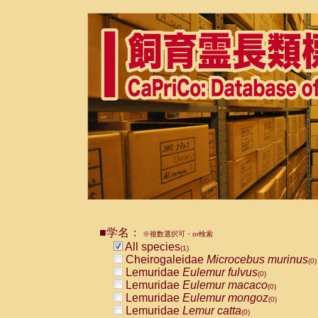
■学名：
※複数選択可・or検索
All species
(1)
Cheirogaleidae
Microcebus murinus
(0)
Lemuridae
Eulemur fulvus
(0)
Lemuridae
Eulemur macaco
(0)
Lemuridae
Eulemur mongoz
(0)
Lemuridae
Lemur catta
(0)