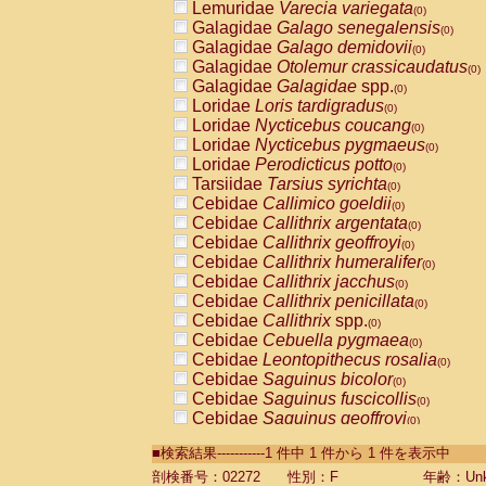
Lemuridae
Varecia variegata
(0)
Galagidae
Galago senegalensis
(0)
Galagidae
Galago demidovii
(0)
Galagidae
Otolemur crassicaudatus
(0)
Galagidae
Galagidae
spp.
(0)
Loridae
Loris tardigradus
(0)
Loridae
Nycticebus coucang
(0)
Loridae
Nycticebus pygmaeus
(0)
Loridae
Perodicticus potto
(0)
Tarsiidae
Tarsius syrichta
(0)
Cebidae
Callimico goeldii
(0)
Cebidae
Callithrix argentata
(0)
Cebidae
Callithrix geoffroyi
(0)
Cebidae
Callithrix humeralifer
(0)
Cebidae
Callithrix jacchus
(0)
Cebidae
Callithrix penicillata
(0)
Cebidae
Callithrix
spp.
(0)
Cebidae
Cebuella pygmaea
(0)
Cebidae
Leontopithecus rosalia
(0)
Cebidae
Saguinus bicolor
(0)
Cebidae
Saguinus fuscicollis
(0)
Cebidae
Saguinus geoffroyi
(0)
Cebidae
Saguinus imperator
(0)
■検索結果-----------1 件中 1 件から 1 件を表示中
Cebidae
Saguinus labiatus
(0)
Cebidae
Saguinus leucopus
剖検番号：02272
性別：F
年齢：Unk
(0)