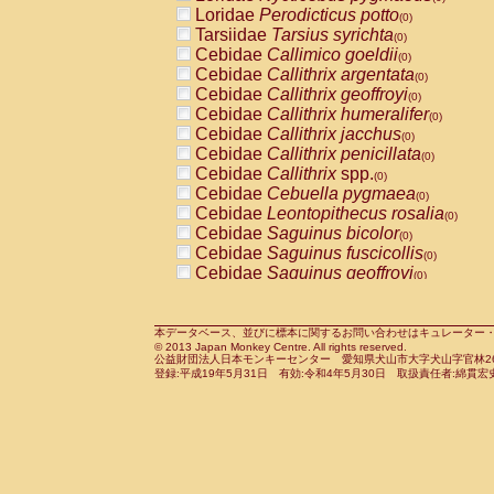
Pitheciidae
Callicebus cupreus
Loridae
Perodicticus potto
(0)
(0)
Pitheciidae
Callicebus donacophilus
Tarsiidae
Tarsius syrichta
(0
(0)
Pitheciidae
Callicebus moloch
Cebidae
Callimico goeldii
(0)
(0)
Pitheciidae
Callicebus torquatus
Cebidae
Callithrix argentata
(0)
(0)
Pitheciidae
Callicebus
spp.
Cebidae
Callithrix geoffroyi
(0)
(0)
Pitheciidae
Chiropotes satanas
Cebidae
Callithrix humeralifer
(0)
(0)
Pitheciidae
Pithecia monachus
Cebidae
Callithrix jacchus
(0)
(0)
Pitheciidae
Pithecia pithecia
Cebidae
Callithrix penicillata
(0)
(0)
Cercopithecidae
Cercocebus agilis
Cebidae
Callithrix
spp.
(0)
(0)
Cercopithecidae
Cercocebus galeritus
Cebidae
Cebuella pygmaea
(0)
Cercopithecidae
Cercocebus torquatu
Cebidae
Leontopithecus rosalia
(0)
Cercopithecidae
Cercocebus torquatus
Cebidae
Saguinus bicolor
(0)
Cercopithecidae
Cercocebus torquatu
Cebidae
Saguinus fuscicollis
(0)
Cercopithecidae
Cercocebus
hybrid
Cebidae
Saguinus geoffroyi
(0)
(0)
Cercopithecidae
Cercocebus
spp.
Cebidae
Saguinus imperator
(0)
(0)
Cercopithecidae
Lophocebus albigen
Cebidae
Saguinus labiatus
(0)
Cercopithecidae
Papio anubis
Cebidae
Saguinus leucopus
本データベース、並びに標本に関するお問い合わせはキュレーター・新宅勇太までお願い
(0)
(0)
© 2013 Japan Monkey Centre. All rights reserved.
Cercopithecidae
Papio cynocephalus
Cebidae
Saguinus midas
(
(0)
公益財団法人日本モンキーセンター 愛知県犬山市大字犬山字官林26番
Cercopithecidae
Papio hamadryas
Cebidae
Saguinus mystax
(0)
登録:平成19年5月31日 有効:令和4年5月30日 取扱責任者:綿貫宏
(0)
Cercopithecidae
Papio papio
Cebidae
Saguinus nigricollis
(0)
(1)
Cercopithecidae
Papio
spp.
Cebidae
Saguinus oedipus
(0)
(0)
Cercopithecidae
Mandrillus leucopha
Cebidae
Saguinus weddelli
(0)
Cercopithecidae
Mandrillus sphinx
Cebidae
Saguinus
spp.
(0)
(0)
Cercopithecidae
Theropithecus gelad
Cebidae
Aotus trivirgatus
(0)
Cercopithecidae
Macaca arctoides
Cebidae
Cebus albifrons
(0)
(0)