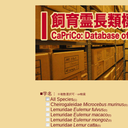
■学名：
※複数選択可・or検索
All Species
(1)
Cheirogaleidae
Microcebus murinus
(0)
Lemuridae
Eulemur fulvus
(0)
Lemuridae
Eulemur macaco
(0)
Lemuridae
Eulemur mongoz
(0)
Lemuridae
Lemur catta
(0)