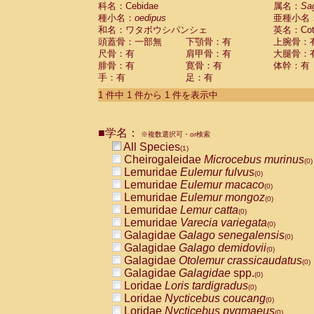
科名：Cebidae
Cebidae
Saguinus midas
属名：
Sa
(0)
種小名：
oedipus
亜種小名
Cebidae
Saguinus mystax
(0)
和名：ワタボウシパンシェ
英名：Cotto
Cebidae
Saguinus nigricollis
(0)
頭蓋骨：一部無
下顎骨：有
上腕骨：
Cebidae
Saguinus oedipus
(1)
尺骨：有
肩甲骨：有
大腿骨：
Cebidae
Saguinus weddelli
(0)
腓骨：有
寛骨：有
体幹：有
Cebidae
Saguinus
spp.
(0)
手：有
足：有
Cebidae
Aotus trivirgatus
(0)
Cebidae
Cebus albifrons
1 件中 1 件から 1 件を表示中
(0)
Cebidae
Cebus apella
(0)
Cebidae
Cebus capucinus
(0)
■学名：
Cebidae
Cebus nigrivittatus
※複数選択可・or検索
(0)
Cebidae
Cebus
spp.
All Species
(0)
(1)
Cebidae
Saimiri boliviensis
Cheirogaleidae
Microcebus murinus
(0)
(0)
Cebidae
Saimiri sciureus
Lemuridae
Eulemur fulvus
(0)
(0)
Atelidae
Alouatta caraya
Lemuridae
Eulemur macaco
(0)
(0)
Atelidae
Alouatta fusca
Lemuridae
Eulemur mongoz
(0)
(0)
Atelidae
Alouatta seniculus
Lemuridae
Lemur catta
(0)
(0)
Atelidae
Alouatta
spp.
Lemuridae
Varecia variegata
(0)
(0)
Atelidae
Ateles belzebuth
Galagidae
Galago senegalensis
(0)
(0)
Atelidae
Ateles geoffroyi
Galagidae
Galago demidovii
(0)
(0)
Atelidae
Ateles paniscus
Galagidae
Otolemur crassicaudatus
(0)
(0)
Atelidae
Ateles
spp.
Galagidae
Galagidae
spp.
(0)
(0)
Atelidae
Lagothrix lagothricha
Loridae
Loris tardigradus
(0)
(0)
Atelidae
Lagothrix lagothricha cana
Loridae
Nycticebus coucang
(0)
(0)
Pitheciidae
Cacajao calvus rubicundu
Loridae
Nycticebus pygmaeus
(0)