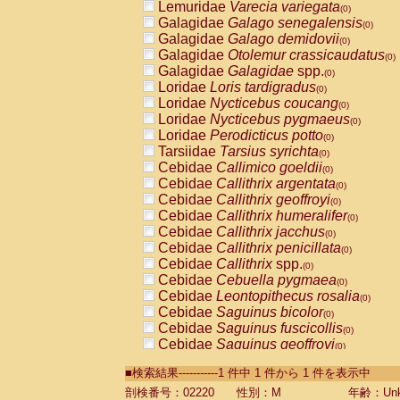
Lemuridae
Varecia variegata
(0)
Galagidae
Galago senegalensis
(0)
Galagidae
Galago demidovii
(0)
Galagidae
Otolemur crassicaudatus
(0)
Galagidae
Galagidae
spp.
(0)
Loridae
Loris tardigradus
(0)
Loridae
Nycticebus coucang
(0)
Loridae
Nycticebus pygmaeus
(0)
Loridae
Perodicticus potto
(0)
Tarsiidae
Tarsius syrichta
(0)
Cebidae
Callimico goeldii
(0)
Cebidae
Callithrix argentata
(0)
Cebidae
Callithrix geoffroyi
(0)
Cebidae
Callithrix humeralifer
(0)
Cebidae
Callithrix jacchus
(0)
Cebidae
Callithrix penicillata
(0)
Cebidae
Callithrix
spp.
(0)
Cebidae
Cebuella pygmaea
(0)
Cebidae
Leontopithecus rosalia
(0)
Cebidae
Saguinus bicolor
(0)
Cebidae
Saguinus fuscicollis
(0)
Cebidae
Saguinus geoffroyi
(0)
Cebidae
Saguinus imperator
(0)
■検索結果-----------1 件中 1 件から 1 件を表示中
Cebidae
Saguinus labiatus
(0)
Cebidae
Saguinus leucopus
剖検番号：02220
性別：M
年齢：Unk
(0)