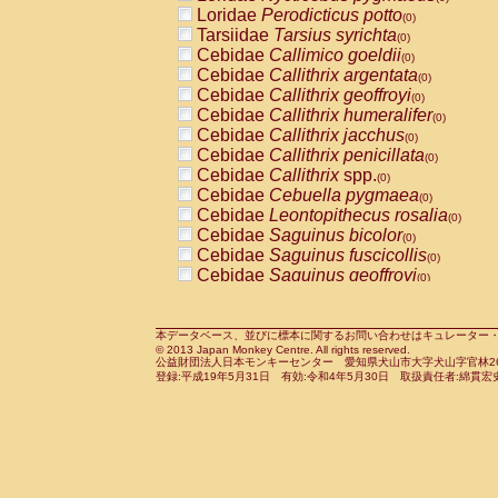
Pitheciidae
Callicebus cupreus
Loridae
Perodicticus potto
(0)
(0)
Pitheciidae
Callicebus donacophilus
Tarsiidae
Tarsius syrichta
(0
(0)
Pitheciidae
Callicebus moloch
Cebidae
Callimico goeldii
(0)
(0)
Pitheciidae
Callicebus torquatus
Cebidae
Callithrix argentata
(0)
(0)
Pitheciidae
Callicebus
spp.
Cebidae
Callithrix geoffroyi
(0)
(0)
Pitheciidae
Chiropotes satanas
Cebidae
Callithrix humeralifer
(0)
(0)
Pitheciidae
Pithecia monachus
Cebidae
Callithrix jacchus
(0)
(0)
Pitheciidae
Pithecia pithecia
Cebidae
Callithrix penicillata
(0)
(0)
Cercopithecidae
Cercocebus agilis
Cebidae
Callithrix
spp.
(0)
(0)
Cercopithecidae
Cercocebus galeritus
Cebidae
Cebuella pygmaea
(0)
Cercopithecidae
Cercocebus torquatu
Cebidae
Leontopithecus rosalia
(0)
Cercopithecidae
Cercocebus torquatus
Cebidae
Saguinus bicolor
(0)
Cercopithecidae
Cercocebus torquatu
Cebidae
Saguinus fuscicollis
(0)
Cercopithecidae
Cercocebus
hybrid
Cebidae
Saguinus geoffroyi
(0)
(0)
Cercopithecidae
Cercocebus
spp.
Cebidae
Saguinus imperator
(0)
(0)
Cercopithecidae
Lophocebus albigen
Cebidae
Saguinus labiatus
(0)
Cercopithecidae
Papio anubis
Cebidae
Saguinus leucopus
本データベース、並びに標本に関するお問い合わせはキュレーター・新宅勇太までお願い
(0)
(0)
© 2013 Japan Monkey Centre. All rights reserved.
Cercopithecidae
Papio cynocephalus
Cebidae
Saguinus midas
(
(0)
公益財団法人日本モンキーセンター 愛知県犬山市大字犬山字官林26番
Cercopithecidae
Papio hamadryas
Cebidae
Saguinus mystax
(0)
登録:平成19年5月31日 有効:令和4年5月30日 取扱責任者:綿貫宏
(0)
Cercopithecidae
Papio papio
Cebidae
Saguinus nigricollis
(0)
(0)
Cercopithecidae
Papio
spp.
Cebidae
Saguinus oedipus
(0)
(1)
Cercopithecidae
Mandrillus leucopha
Cebidae
Saguinus weddelli
(0)
Cercopithecidae
Mandrillus sphinx
Cebidae
Saguinus
spp.
(0)
(0)
Cercopithecidae
Theropithecus gelad
Cebidae
Aotus trivirgatus
(0)
Cercopithecidae
Macaca arctoides
Cebidae
Cebus albifrons
(0)
(0)