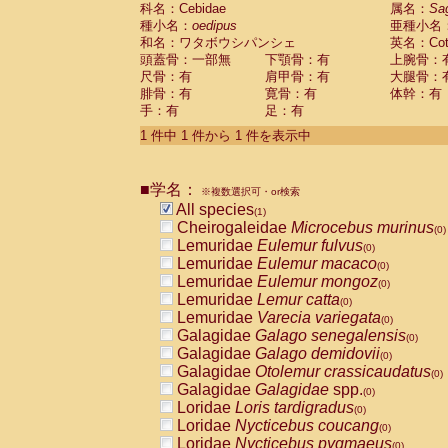
科名：Cebidae
Cebidae
Saguinus midas
属名：
Sa
(0)
種小名：
oedipus
亜種小名
Cebidae
Saguinus mystax
(0)
和名：ワタボウシパンシェ
英名：Cotto
Cebidae
Saguinus nigricollis
(0)
頭蓋骨：一部無
下顎骨：有
上腕骨：
Cebidae
Saguinus oedipus
(1)
尺骨：有
肩甲骨：有
大腿骨：
Cebidae
Saguinus weddelli
(0)
腓骨：有
寛骨：有
体幹：有
Cebidae
Saguinus
spp.
(0)
手：有
足：有
Cebidae
Aotus trivirgatus
(0)
Cebidae
Cebus albifrons
1 件中 1 件から 1 件を表示中
(0)
Cebidae
Cebus apella
(0)
Cebidae
Cebus capucinus
(0)
■学名：
Cebidae
Cebus nigrivittatus
※複数選択可・or検索
(0)
Cebidae
Cebus
spp.
All species
(0)
(1)
Cebidae
Saimiri boliviensis
Cheirogaleidae
Microcebus murinus
(0)
(0)
Cebidae
Saimiri sciureus
Lemuridae
Eulemur fulvus
(0)
(0)
Atelidae
Alouatta caraya
Lemuridae
Eulemur macaco
(0)
(0)
Atelidae
Alouatta fusca
Lemuridae
Eulemur mongoz
(0)
(0)
Atelidae
Alouatta seniculus
Lemuridae
Lemur catta
(0)
(0)
Atelidae
Alouatta
spp.
Lemuridae
Varecia variegata
(0)
(0)
Atelidae
Ateles belzebuth
Galagidae
Galago senegalensis
(0)
(0)
Atelidae
Ateles geoffroyi
Galagidae
Galago demidovii
(0)
(0)
Atelidae
Ateles paniscus
Galagidae
Otolemur crassicaudatus
(0)
(0)
Atelidae
Ateles
spp.
Galagidae
Galagidae
spp.
(0)
(0)
Atelidae
Lagothrix lagothricha
Loridae
Loris tardigradus
(0)
(0)
Atelidae
Lagothrix lagothricha cana
Loridae
Nycticebus coucang
(0)
(0)
Pitheciidae
Cacajao calvus rubicundu
Loridae
Nycticebus pygmaeus
(0)