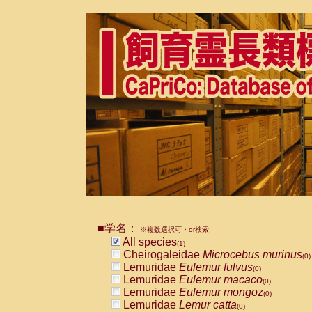
■学名：
※複数選択可・or検索
All species
(1)
Cheirogaleidae
Microcebus murinus
(0)
Lemuridae
Eulemur fulvus
(0)
Lemuridae
Eulemur macaco
(0)
Lemuridae
Eulemur mongoz
(0)
Lemuridae
Lemur catta
(0)