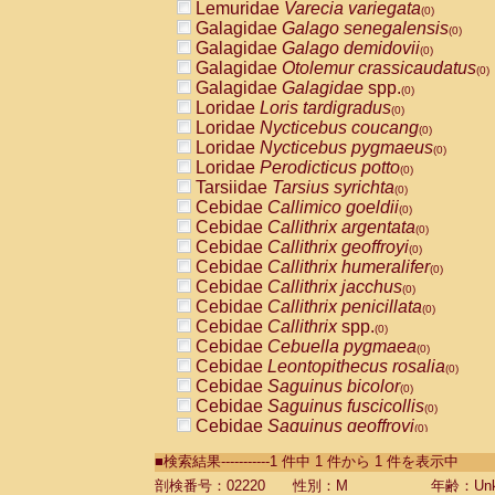
Lemuridae
Varecia variegata
(0)
Galagidae
Galago senegalensis
(0)
Galagidae
Galago demidovii
(0)
Galagidae
Otolemur crassicaudatus
(0)
Galagidae
Galagidae
spp.
(0)
Loridae
Loris tardigradus
(0)
Loridae
Nycticebus coucang
(0)
Loridae
Nycticebus pygmaeus
(0)
Loridae
Perodicticus potto
(0)
Tarsiidae
Tarsius syrichta
(0)
Cebidae
Callimico goeldii
(0)
Cebidae
Callithrix argentata
(0)
Cebidae
Callithrix geoffroyi
(0)
Cebidae
Callithrix humeralifer
(0)
Cebidae
Callithrix jacchus
(0)
Cebidae
Callithrix penicillata
(0)
Cebidae
Callithrix
spp.
(0)
Cebidae
Cebuella pygmaea
(0)
Cebidae
Leontopithecus rosalia
(0)
Cebidae
Saguinus bicolor
(0)
Cebidae
Saguinus fuscicollis
(0)
Cebidae
Saguinus geoffroyi
(0)
Cebidae
Saguinus imperator
(0)
■検索結果-----------1 件中 1 件から 1 件を表示中
Cebidae
Saguinus labiatus
(0)
Cebidae
Saguinus leucopus
剖検番号：02220
性別：M
年齢：Unk
(0)