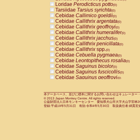
Pitheciidae
Callicebus cupreus
Loridae
Perodicticus potto
(0)
(0)
Pitheciidae
Callicebus donacophilus
Tarsiidae
Tarsius syrichta
(0
(0)
Pitheciidae
Callicebus moloch
Cebidae
Callimico goeldii
(0)
(0)
Pitheciidae
Callicebus torquatus
Cebidae
Callithrix argentata
(0)
(0)
Pitheciidae
Callicebus
spp.
Cebidae
Callithrix geoffroyi
(0)
(0)
Pitheciidae
Chiropotes satanas
Cebidae
Callithrix humeralifer
(0)
(0)
Pitheciidae
Pithecia monachus
Cebidae
Callithrix jacchus
(0)
(0)
Pitheciidae
Pithecia pithecia
Cebidae
Callithrix penicillata
(0)
(0)
Cercopithecidae
Cercocebus agilis
Cebidae
Callithrix
spp.
(0)
(0)
Cercopithecidae
Cercocebus galeritus
Cebidae
Cebuella pygmaea
(0)
Cercopithecidae
Cercocebus torquatu
Cebidae
Leontopithecus rosalia
(0)
Cercopithecidae
Cercocebus torquatus
Cebidae
Saguinus bicolor
(0)
Cercopithecidae
Cercocebus torquatu
Cebidae
Saguinus fuscicollis
(0)
Cercopithecidae
Cercocebus
hybrid
Cebidae
Saguinus geoffroyi
(0)
(0)
Cercopithecidae
Cercocebus
spp.
Cebidae
Saguinus imperator
(0)
(0)
Cercopithecidae
Lophocebus albigen
Cebidae
Saguinus labiatus
(0)
Cercopithecidae
Papio anubis
Cebidae
Saguinus leucopus
本データベース、並びに標本に関するお問い合わせはキュレーター・新宅勇太までお願い
(0)
(0)
© 2013 Japan Monkey Centre. All rights reserved.
Cercopithecidae
Papio cynocephalus
Cebidae
Saguinus midas
(
(0)
公益財団法人日本モンキーセンター 愛知県犬山市大字犬山字官林26番
Cercopithecidae
Papio hamadryas
Cebidae
Saguinus mystax
(0)
登録:平成19年5月31日 有効:令和4年5月30日 取扱責任者:綿貫宏
(0)
Cercopithecidae
Papio papio
Cebidae
Saguinus nigricollis
(0)
(0)
Cercopithecidae
Papio
spp.
Cebidae
Saguinus oedipus
(0)
(1)
Cercopithecidae
Mandrillus leucopha
Cebidae
Saguinus weddelli
(0)
Cercopithecidae
Mandrillus sphinx
Cebidae
Saguinus
spp.
(0)
(0)
Cercopithecidae
Theropithecus gelad
Cebidae
Aotus trivirgatus
(0)
Cercopithecidae
Macaca arctoides
Cebidae
Cebus albifrons
(0)
(0)